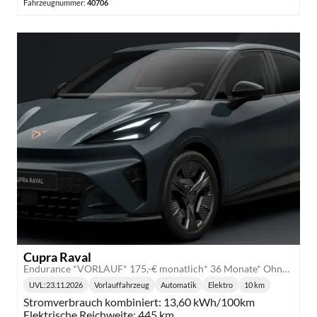
Fahrzeugnummer:
40706
Cupra Raval
Endurance *VORLAUF* 175,-€ monatlich* 36 Monate* Ohne Kilometerbegrenzung*
UVL
:
23.11.2026
Vorlauffahrzeug
Automatik
Elektro
10 km
Lieferzeit:
Getriebe:
Kraftstoff:
Kilometerstand:
Stromverbrauch kombiniert:
13,60 kWh/100km
Elektrische Reichweite:
445 km