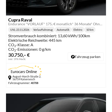
Cupra Raval
Endurance *VORLAUF* 175,-€ monatlich* 36 Monate* Ohne Kilometerbegrenzung*
UVL
:
23.11.2026
Vorlauffahrzeug
Automatik
Elektro
10 km
Lieferzeit:
Getriebe:
Kraftstoff:
Kilometerstand:
Stromverbrauch kombiniert:
13,60 kWh/100km
Elektrische Reichweite:
445 km
CO
-Klasse:
A
2
CO
-Emissionen:
0 g/km
2
30.750,– €
Fahrzeug parken
inkl. 19% MwSt.
August-Horch-Straße 2,
56759 Kaisersesch
Fahrzeugnummer:
40708