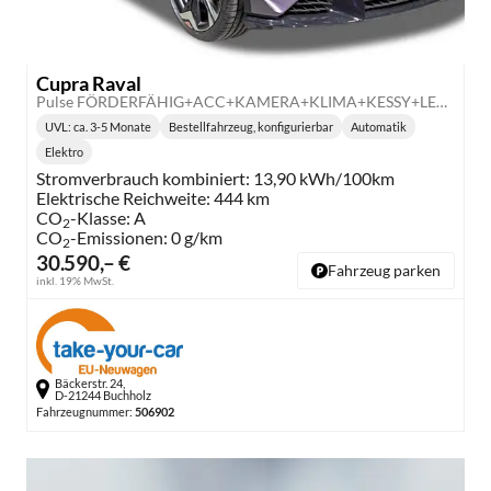
Cupra Raval
Pulse FÖRDERFÄHIG+ACC+KAMERA+KLIMA+KESSY+LED+18" ALU
UVL
: ca. 3-5 Monate
Bestellfahrzeug, konfigurierbar
Automatik
Lieferzeit:
Getriebe:
Elektro
Kraftstoff:
Stromverbrauch kombiniert:
13,90 kWh/100km
Elektrische Reichweite:
444 km
CO
-Klasse:
A
2
CO
-Emissionen:
0 g/km
2
30.590,– €
Fahrzeug parken
inkl. 19% MwSt.
Bäckerstr. 24,
D-21244 Buchholz
Fahrzeugnummer:
506902