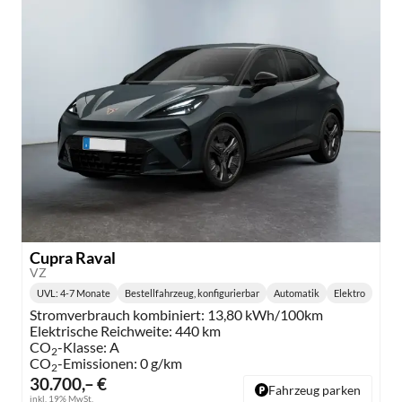
Cupra Raval
VZ
UVL
: 4-7 Monate
Bestellfahrzeug, konfigurierbar
Automatik
Elektro
Lieferzeit:
Getriebe:
Kraftstoff:
Stromverbrauch kombiniert:
13,80 kWh/100km
Elektrische Reichweite:
440 km
CO
-Klasse:
A
2
CO
-Emissionen:
0 g/km
2
30.700,– €
Fahrzeug parken
inkl. 19% MwSt.