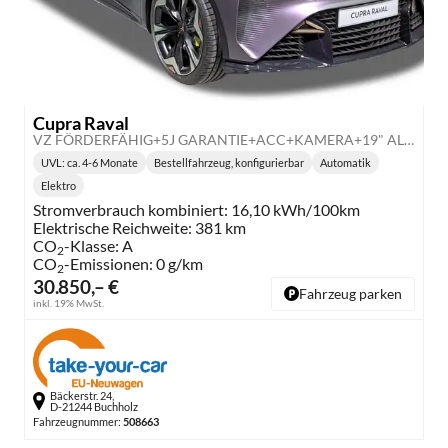
Cupra Raval
VZ FÖRDERFÄHIG+5J GARANTIE+ACC+KAMERA+19" ALU+DCC+LED+PDC+KESSY
UVL
: ca. 4-6 Monate
Bestellfahrzeug, konfigurierbar
Automatik
Lieferzeit:
Getriebe:
Elektro
Kraftstoff:
Stromverbrauch kombiniert:
16,10 kWh/100km
Elektrische Reichweite:
381 km
CO
-Klasse:
A
2
CO
-Emissionen:
0 g/km
2
30.850,– €
Fahrzeug parken
inkl. 19% MwSt.
Bäckerstr. 24,
D-21244 Buchholz
Fahrzeugnummer:
508663