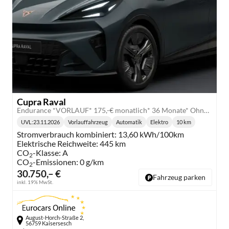
Cupra Raval
Endurance *VORLAUF* 175,-€ monatlich* 36 Monate* Ohne Kilometerbegrenzung*
UVL
:
23.11.2026
Vorlauffahrzeug
Automatik
Elektro
10 km
Lieferzeit:
Getriebe:
Kraftstoff:
Kilometerstand:
Stromverbrauch kombiniert:
13,60 kWh/100km
Elektrische Reichweite:
445 km
CO
-Klasse:
A
2
CO
-Emissionen:
0 g/km
2
30.750,– €
Fahrzeug parken
inkl. 19% MwSt.
August-Horch-Straße 2,
56759 Kaisersesch