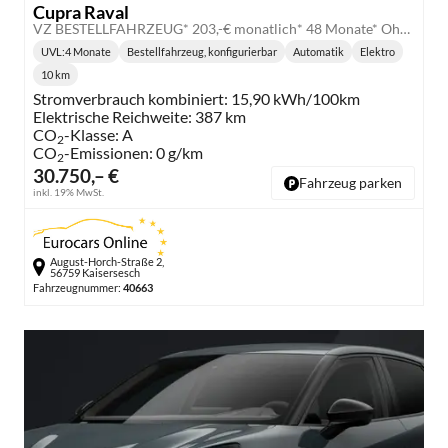
Cupra Raval
VZ BESTELLFAHRZEUG* 203,-€ monatlich* 48 Monate* Ohne Kilometerbegrenzung*
UVL
:
4 Monate
Bestellfahrzeug, konfigurierbar
Automatik
Elektro
Lieferzeit:
Getriebe:
Kraftstoff:
10 km
Kilometerstand:
Stromverbrauch kombiniert:
15,90 kWh/100km
Elektrische Reichweite:
387 km
CO
-Klasse:
A
2
CO
-Emissionen:
0 g/km
2
30.750,– €
Fahrzeug parken
inkl. 19% MwSt.
August-Horch-Straße 2,
56759 Kaisersesch
Fahrzeugnummer:
40663