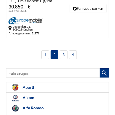
CO
-Emissionen:
0 g/km
2
30.850,– €
Fahrzeug parken
inkl. 19% MwSt.
Leopoldstr. 31,
80802 München
Fahrzeugnummer:
31271
1
2
3
4
Fahrzeugnr.
Abarth
Aixam
Alfa Romeo