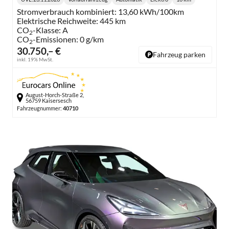
Lieferzeit:
Getriebe:
Kraftstoff:
Kilometerstand:
Stromverbrauch kombiniert:
13,60 kWh/100km
Elektrische Reichweite:
445 km
CO
-Klasse:
A
2
CO
-Emissionen:
0 g/km
2
30.750,– €
Fahrzeug parken
inkl. 19% MwSt.
August-Horch-Straße 2,
56759 Kaisersesch
Fahrzeugnummer:
40710