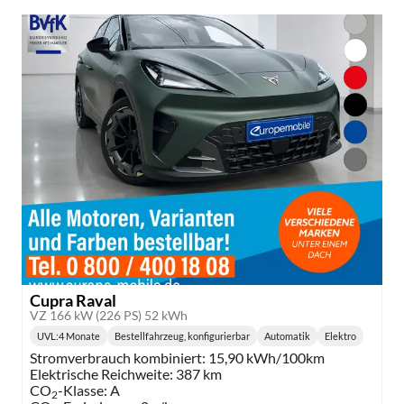
Cupra Raval
VZ 166 kW (226 PS) 52 kWh
UVL
:
4 Monate
Bestellfahrzeug, konfigurierbar
Automatik
Elektro
Lieferzeit:
Getriebe:
Kraftstoff:
Stromverbrauch kombiniert:
15,90 kWh/100km
Elektrische Reichweite:
387 km
CO
-Klasse:
A
2