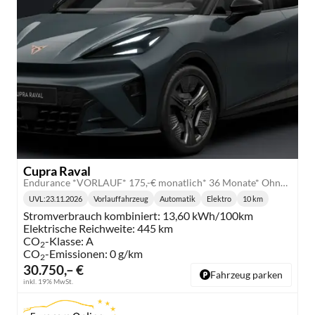
Cupra Raval
Endurance *VORLAUF* 175,-€ monatlich* 36 Monate* Ohne Kilometerbegrenzung*
UVL
:
23.11.2026
Vorlauffahrzeug
Automatik
Elektro
10 km
Lieferzeit:
Getriebe:
Kraftstoff:
Kilometerstand:
Stromverbrauch kombiniert:
13,60 kWh/100km
Elektrische Reichweite:
445 km
CO
-Klasse:
A
2
CO
-Emissionen:
0 g/km
2
30.750,– €
Fahrzeug parken
inkl. 19% MwSt.