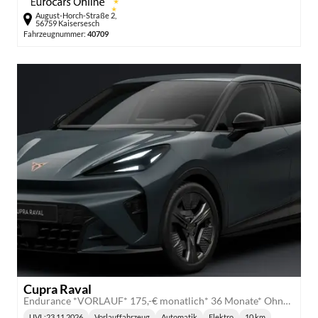
August-Horch-Straße 2,
56759 Kaisersesch
Fahrzeugnummer:
40709
Cupra Raval
Endurance *VORLAUF* 175,-€ monatlich* 36 Monate* Ohne Kilometerbegrenzung*
UVL
:
23.11.2026
Vorlauffahrzeug
Automatik
Elektro
10 km