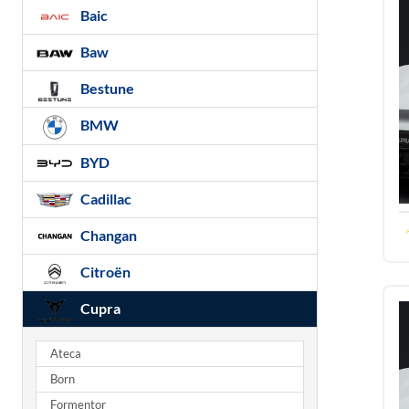
Baic
Baw
Bestune
BMW
BYD
Cadillac
Changan
Citroën
Cupra
Ateca
Born
Formentor