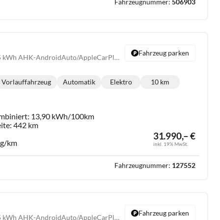
Fahrzeugnummer:
506903
Fahrzeug parken
Endurance - 211PS 55 kWh AHK-AndroidAuto/AppleCarPlay-DAB-ACC-Climatronic 2 Zonen-SHZ-LED-PDC-KAMERA-ALU18"-KESSY-GARANTIE
Vorlauffahrzeug
Automatik
Elektro
10 km
Getriebe:
Kraftstoff:
Kilometerstand:
mbiniert:
13,90 kWh/100km
ite:
442 km
31.990,– €
 g/km
inkl. 19% MwSt.
Fahrzeugnummer:
127552
Fahrzeug parken
Endurance - 211PS 55 kWh AHK-AndroidAuto/AppleCarPlay-DAB-ACC-Climatronic 2 Zonen-SHZ-LED-PDC-KAMERA-ALU18"-KESSY-GARANTIE