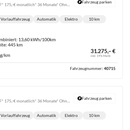
Fahrzeug parken
Endurance *VORLAUF* 175,-€ monatlich* 36 Monate* Ohne Kilometerbegrenzung*
Vorlauffahrzeug
Automatik
Elektro
10 km
Getriebe:
Kraftstoff:
Kilometerstand:
mbiniert:
13,60 kWh/100km
ite:
445 km
31.275,– €
 g/km
inkl. 19% MwSt.
Fahrzeugnummer:
40715
Fahrzeug parken
Endurance *VORLAUF* 175,-€ monatlich* 36 Monate* Ohne Kilometerbegrenzung*
Vorlauffahrzeug
Automatik
Elektro
10 km
Getriebe:
Kraftstoff:
Kilometerstand: