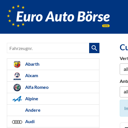
Euro-
Auto-
Börse,
Fahrzeug
für
Cu
Fahrzeugnr.
Gebrauc
Bestellfa
Ver
Neuwag
Abarth
Aixam
Ant
Alfa Romeo
Alpine
I
Andere
Audi