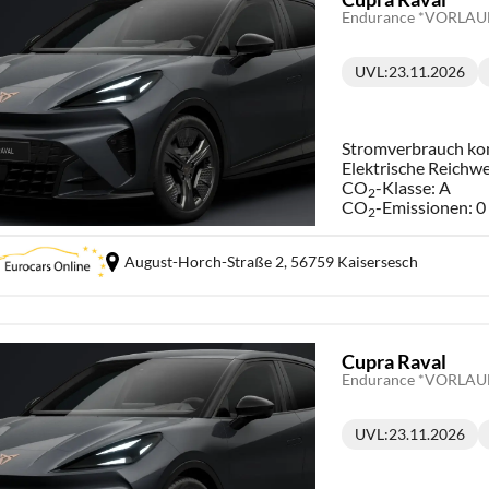
UVL
:
23.11.2026
Lieferzeit:
Stromverbrauch ko
Elektrische Reichwe
CO
-Klasse:
A
2
CO
-Emissionen:
0
2
August-Horch-Straße 2,
56759 Kaisersesch
Cupra Raval
UVL
:
23.11.2026
Lieferzeit: