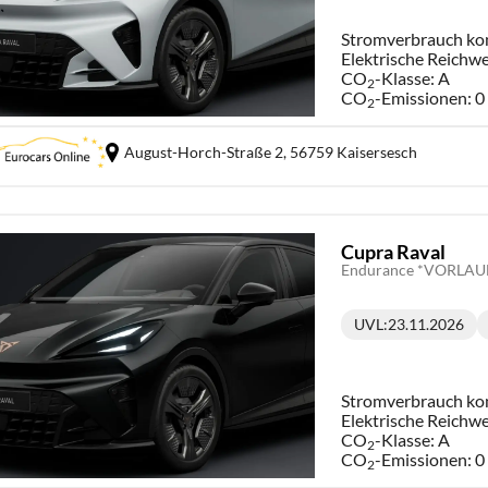
Stromverbrauch ko
Elektrische Reichwe
CO
-Klasse:
A
2
CO
-Emissionen:
0
2
August-Horch-Straße 2,
56759 Kaisersesch
Cupra Raval
UVL
:
23.11.2026
Lieferzeit:
Stromverbrauch ko
Elektrische Reichwe
CO
-Klasse:
A
2
CO
-Emissionen:
0
2