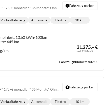
Fahrzeug parken
Endurance *VORLAUF* 175,-€ monatlich* 36 Monate* Ohne Kilometerbegrenzung*
Vorlauffahrzeug
Automatik
Elektro
10 km
Getriebe:
Kraftstoff:
Kilometerstand:
mbiniert:
13,60 kWh/100km
ite:
445 km
31.275,– €
 g/km
inkl. 19% MwSt.
Fahrzeugnummer:
40711
Fahrzeug parken
Endurance *VORLAUF* 175,-€ monatlich* 36 Monate* Ohne Kilometerbegrenzung*
Vorlauffahrzeug
Automatik
Elektro
10 km
Getriebe:
Kraftstoff:
Kilometerstand: