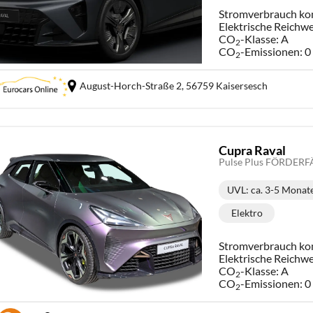
Stromverbrauch ko
Elektrische Reichwe
CO
-Klasse:
A
2
CO
-Emissionen:
0
2
August-Horch-Straße 2,
56759 Kaisersesch
Cupra Raval
UVL
: ca. 3-5 Monat
Lieferzeit
Elektro
Kraftstoff:
Stromverbrauch ko
Elektrische Reichwe
CO
-Klasse:
A
2
CO
-Emissionen:
0
2