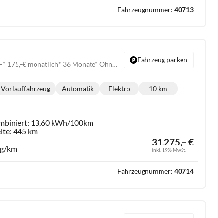
Fahrzeugnummer:
40713
Fahrzeug parken
Endurance *VORLAUF* 175,-€ monatlich* 36 Monate* Ohne Kilometerbegrenzung*
Vorlauffahrzeug
Automatik
Elektro
10 km
Getriebe:
Kraftstoff:
Kilometerstand:
mbiniert:
13,60 kWh/100km
ite:
445 km
31.275,– €
 g/km
inkl. 19% MwSt.
Fahrzeugnummer:
40714