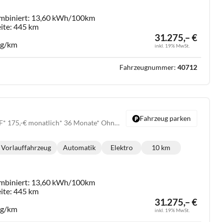
mbiniert:
13,60 kWh/100km
ite:
445 km
31.275,– €
 g/km
inkl. 19% MwSt.
Fahrzeugnummer:
40712
Fahrzeug parken
Endurance *VORLAUF* 175,-€ monatlich* 36 Monate* Ohne Kilometerbegrenzung*
Vorlauffahrzeug
Automatik
Elektro
10 km
Getriebe:
Kraftstoff:
Kilometerstand:
mbiniert:
13,60 kWh/100km
ite:
445 km
31.275,– €
 g/km
inkl. 19% MwSt.