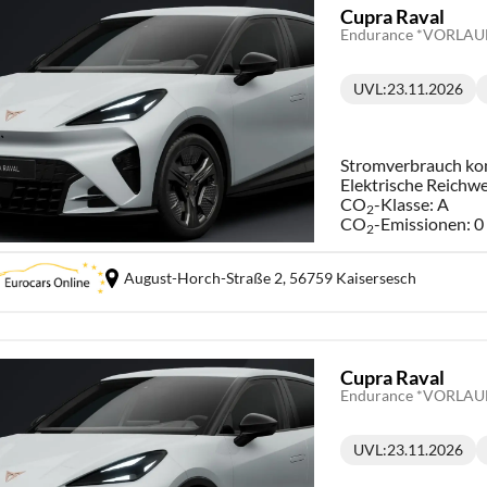
Cupra Raval
UVL
:
23.11.2026
Lieferzeit:
Stromverbrauch ko
Elektrische Reichwe
CO
-Klasse:
A
2
CO
-Emissionen:
0
2
August-Horch-Straße 2,
56759 Kaisersesch
Cupra Raval
UVL
:
23.11.2026
Lieferzeit: