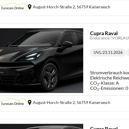
August-Horch-Straße 2,
56759 Kaisersesch
Cupra Raval
UVL
:
23.11.2026
Lieferzeit:
Stromverbrauch ko
Elektrische Reichwe
CO
-Klasse:
A
2
CO
-Emissionen:
0
2
August-Horch-Straße 2,
56759 Kaisersesch
Cupra Raval