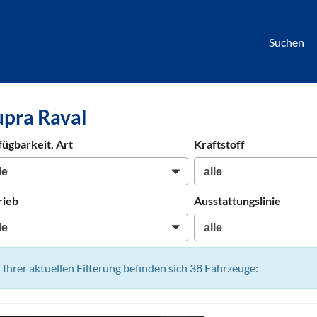
Suchen
börse
pra Raval
htwagen,
hrzeuge,
fügbarkeit, Art
Kraftstoff
en
rieb
Ausstattungslinie
n Ihrer aktuellen Filterung befinden sich
38
Fahrzeuge: