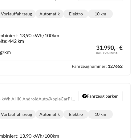
Vorlauffahrzeug
Automatik
Elektro
10 km
Getriebe:
Kraftstoff:
Kilometerstand:
mbiniert:
13,90 kWh/100km
ite:
442 km
31.990,– €
 g/km
inkl. 19% MwSt.
Fahrzeugnummer:
127652
Fahrzeug parken
Endurance - 211PS 55 kWh AHK-AndroidAuto/AppleCarPlay-DAB-ACC-Climatronic 2 Zonen-SHZ-LED-PDC-KAMERA-ALU18"-KESSY-GARANTIE
Vorlauffahrzeug
Automatik
Elektro
10 km
Getriebe:
Kraftstoff:
Kilometerstand:
mbiniert:
13,90 kWh/100km