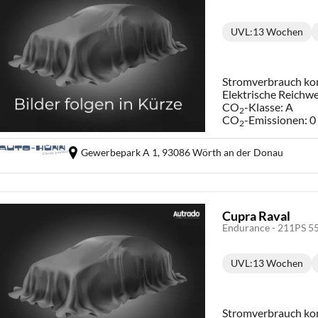
UVL
:
13 Wochen
Lieferzeit:
Stromverbrauch ko
Elektrische Reichwe
CO
-Klasse:
A
2
CO
-Emissionen:
0
2
Gewerbepark A 1,
93086 Wörth an der Donau
Cupra Raval
UVL
:
13 Wochen
Lieferzeit:
Stromverbrauch ko