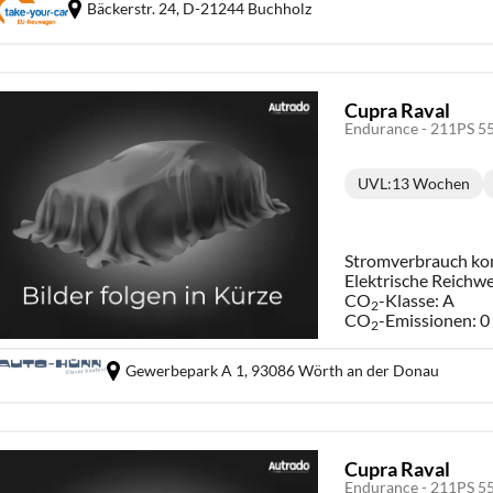
Bäckerstr. 24,
D-21244 Buchholz
Cupra Raval
UVL
:
13 Wochen
Lieferzeit:
Stromverbrauch ko
Elektrische Reichwe
CO
-Klasse:
A
2
CO
-Emissionen:
0
2
Gewerbepark A 1,
93086 Wörth an der Donau
Cupra Raval