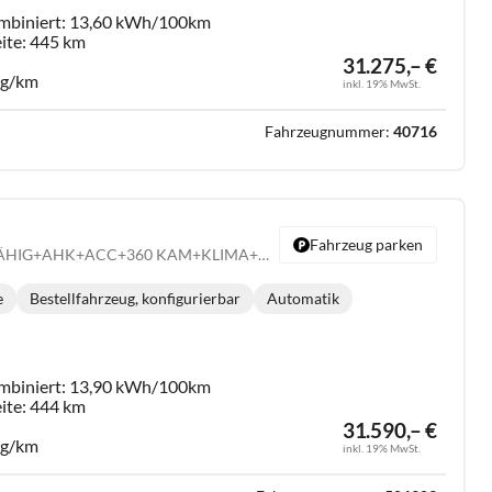
mbiniert:
13,60 kWh/100km
ite:
445 km
31.275,– €
 g/km
inkl. 19% MwSt.
Fahrzeugnummer:
40716
Fahrzeug parken
Pulse Plus FÖRDERFÄHIG+AHK+ACC+360 KAM+KLIMA+KESSY+LED+18" ALU
e
Bestellfahrzeug, konfigurierbar
Automatik
:
Getriebe:
mbiniert:
13,90 kWh/100km
ite:
444 km
31.590,– €
 g/km
inkl. 19% MwSt.