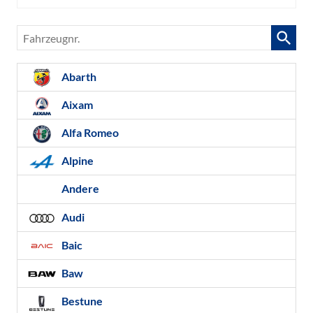
Fahrzeugnr.
Abarth
Aixam
Alfa Romeo
Alpine
Andere
Audi
Baic
Baw
Bestune