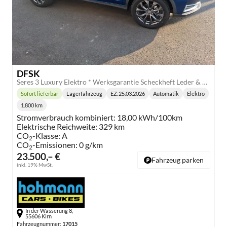
DFSK
Seres 3 Luxury Elektro * Werksgarantie Scheckheft Leder & Kamera
Sofort lieferbar
Lagerfahrzeug
EZ:
25.03.2026
Automatik
Elektro
Lieferzeit:
Getriebe:
Kraftstoff:
1.800 km
Kilometerstand:
Stromverbrauch kombiniert:
18,00 kWh/100km
Elektrische Reichweite:
329 km
CO
-Klasse:
A
2
CO
-Emissionen:
0 g/km
2
23.500,– €
Fahrzeug parken
inkl. 19% MwSt.
In der Wässerung 8,
55606 Kirn
Fahrzeugnummer:
17015