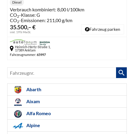
Diesel
Kraftstoff:
Verbrauch kombiniert:
8,00 l/100km
CO
-Klasse:
G
2
CO
-Emissionen:
211,00 g/km
2
35.500,– €
Fahrzeug parken
inkl. 19% MwSt.
Heinrich-Hertz-Straße 1,
17389 Anklam
Fahrzeugnummer:
65997
Fahrzeugnr.
Abarth
Aixam
Alfa Romeo
Alpine