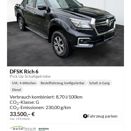
DFSK Rich 6
Pick Up Schaltgetriebe
UVL
: 4-6Wochen
Bestellfahrzeug, konfigurierbar
Schalt. 6-Gang
Lieferzeit:
Getriebe:
Diesel
Kraftstoff:
Verbrauch kombiniert:
8,70 l/100km
CO
-Klasse:
G
2
CO
-Emissionen:
230,00 g/km
2
33.500,– €
Fahrzeug parken
inkl. 19% MwSt.