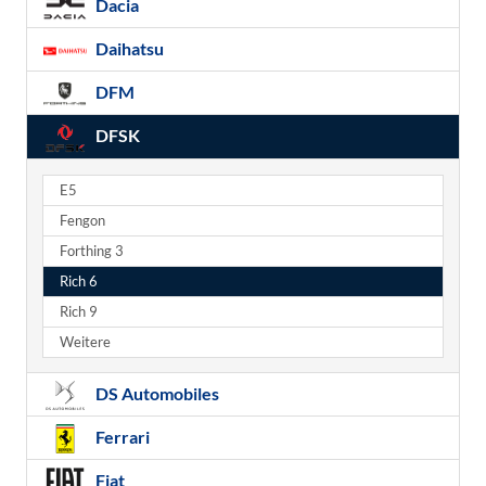
Dacia
Daihatsu
DFM
DFSK
E5
Fengon
Forthing 3
Rich 6
Rich 9
Weitere
DS Automobiles
Ferrari
Fiat