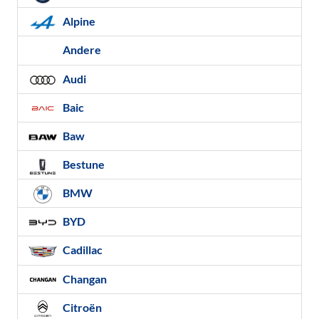
Alpine
Andere
Audi
Baic
Baw
Bestune
BMW
BYD
Cadillac
Changan
Citroën