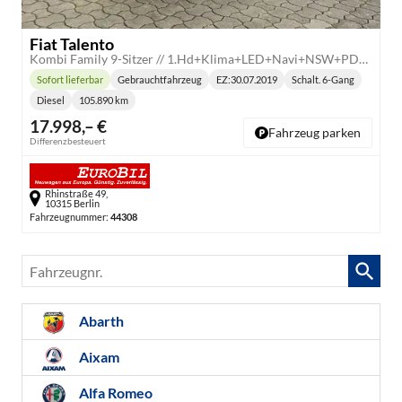
Fiat Talento
Kombi Family 9-Sitzer // 1.Hd+Klima+LED+Navi+NSW+PDC+RS
Sofort lieferbar
Gebrauchtfahrzeug
EZ:
30.07.2019
Schalt. 6-Gang
Lieferzeit:
Getriebe:
Diesel
105.890 km
Kraftstoff:
Kilometerstand:
17.998,– €
Fahrzeug parken
Differenzbesteuert
Rhinstraße 49,
10315 Berlin
Fahrzeugnummer:
44308
Fahrzeugnr.
Abarth
Aixam
Alfa Romeo