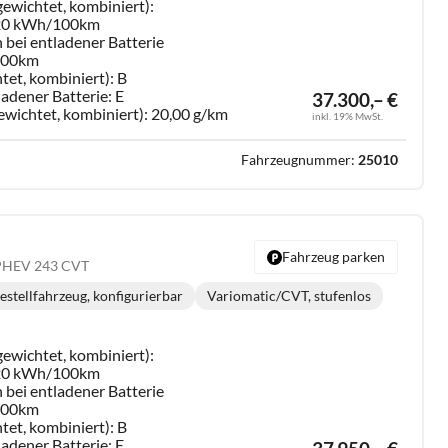
ewichtet, kombiniert):
,20 kWh/100km
 bei entladener Batterie
/100km
tet, kombiniert):
B
ladener Batterie:
E
37.300,– €
ewichtet, kombiniert):
20,00 g/km
inkl. 19% MwSt.
Fahrzeugnummer:
25010
Fahrzeug parken
c PHEV 243 CVT
estellfahrzeug, konfigurierbar
Variomatic/CVT, stufenlos
Getriebe:
ewichtet, kombiniert):
,20 kWh/100km
 bei entladener Batterie
/100km
tet, kombiniert):
B
ladener Batterie:
E