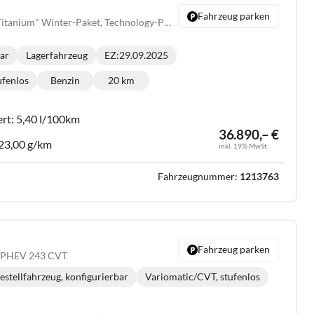
Fahrzeug parken
2.5 Duratec Hybrid "Titanium" Winter-Paket, Technology-Paket, el. Panoramadach, AHK abnehmbar
bar
Lagerfahrzeug
EZ:
29.09.2025
t:
ufenlos
Benzin
20 km
be:
Kraftstoff:
Kilometerstand:
ert:
5,40 l/100km
36.890,– €
23,00 g/km
inkl. 19% MwSt.
Fahrzeugnummer:
1213763
Fahrzeug parken
ec PHEV 243 CVT
estellfahrzeug, konfigurierbar
Variomatic/CVT, stufenlos
Getriebe: