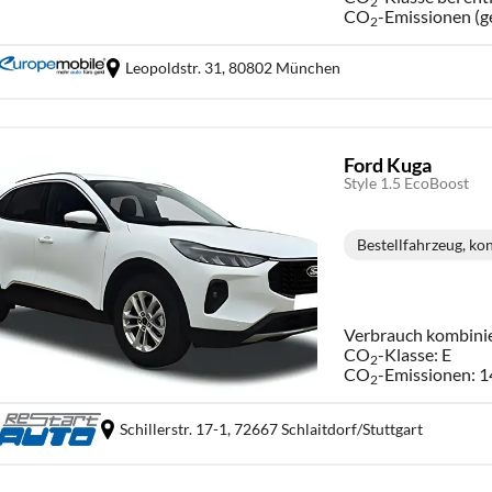
2
CO
-Emissionen (g
2
Leopoldstr. 31,
80802 München
Ford Kuga
Style 1.5 EcoBoost
Bestellfahrzeug, ko
Verbrauch kombini
CO
-Klasse:
E
2
CO
-Emissionen:
1
2
Schillerstr. 17-1,
72667 Schlaitdorf/Stuttgart