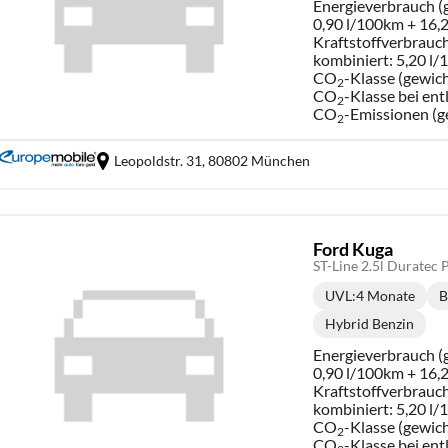
Energieverbrauch (g
0,90 l/100km + 16
Kraftstoffverbrauch
kombiniert:
5,20 l
CO
-Klasse (gewich
2
CO
-Klasse bei ent
2
CO
-Emissionen (g
2
Leopoldstr. 31,
80802 München
Ford Kuga
ST-Line 2.5l Durate
UVL
:
4 Monate
B
Lieferzeit:
Hybrid Benzin
Kraftstoff:
Energieverbrauch (g
0,90 l/100km + 16
Kraftstoffverbrauch
kombiniert:
5,20 l
CO
-Klasse (gewich
2
CO
-Klasse bei ent