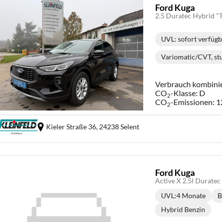
Ford Kuga
UVL
: sofort verfüg
Lieferzei
Variomatic/CVT, st
Getrie
Verbrauch kombini
CO
-Klasse:
D
2
CO
-Emissionen:
1
2
Kieler Straße 36,
24238 Selent
Ford Kuga
Active X 2.5l Durat
UVL
:
4 Monate
B
Lieferzeit:
Hybrid Benzin
Kraftstoff: