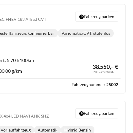
Fahrzeug parken
TEC FHEV 183 Allrad CVT
estellfahrzeug, konfigurierbar
Variomatic/CVT, stufenlos
Getriebe:
ert:
5,70 l/100km
38.550,– €
30,00 g/km
inkl. 19% MwSt.
Fahrzeugnummer:
25002
Fahrzeug parken
e X 4x4 LED NAVI AHK SHZ
Vorlauffahrzeug
Automatik
Hybrid Benzin