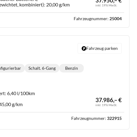
37.950,– €
ewichtet, kombiniert):
20,00 g/km
inkl. 19% MwSt.
Fahrzeugnummer:
25004
Fahrzeug parken
nfigurierbar
Schalt. 6-Gang
Benzin
Getriebe:
Kraftstoff:
ert:
6,40 l/100km
37.986,– €
45,00 g/km
inkl. 19% MwSt.
Fahrzeugnummer:
322915