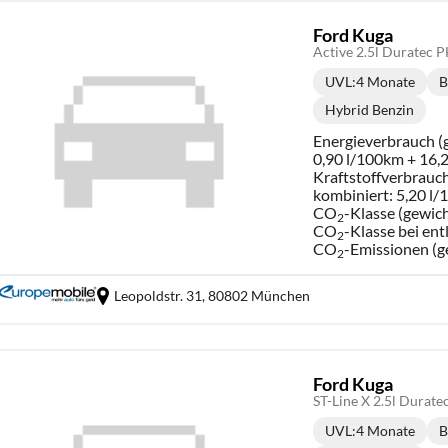
Ford Kuga
Active 2.5l Duratec
UVL
:
4 Monate
B
Lieferzeit:
Hybrid Benzin
Kraftstoff:
Energieverbrauch (g
0,90 l/100km + 16
Kraftstoffverbrauch
kombiniert:
5,20 l
CO
-Klasse (gewich
2
CO
-Klasse bei ent
2
CO
-Emissionen (g
2
Leopoldstr. 31,
80802 München
Ford Kuga
ST-Line X 2.5l Dura
UVL
:
4 Monate
B
Lieferzeit: