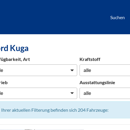
Suchen
börse
rd Kuga
htwagen,
hrzeuge,
fügbarkeit, Art
Kraftstoff
en
rieb
Ausstattungslinie
n Ihrer aktuellen Filterung befinden sich
204
Fahrzeuge: