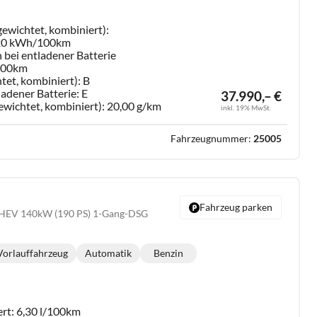
ewichtet, kombiniert):
,20 kWh/100km
 bei entladener Batterie
/100km
tet, kombiniert):
B
ladener Batterie:
E
37.990,– €
ewichtet, kombiniert):
20,00 g/km
inkl. 19% MwSt.
Fahrzeugnummer:
25005
Fahrzeug parken
 FHEV 140kW (190 PS) 1-Gang-DSG
Vorlauffahrzeug
Automatik
Benzin
Getriebe:
Kraftstoff:
ert:
6,30 l/100km