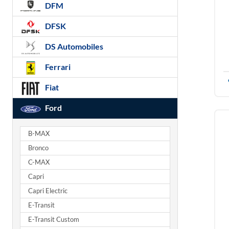
DFM
DFSK
DS Automobiles
Ferrari
Fiat
Ford
B-MAX
Bronco
C-MAX
Capri
Capri Electric
E-Transit
E-Transit Custom