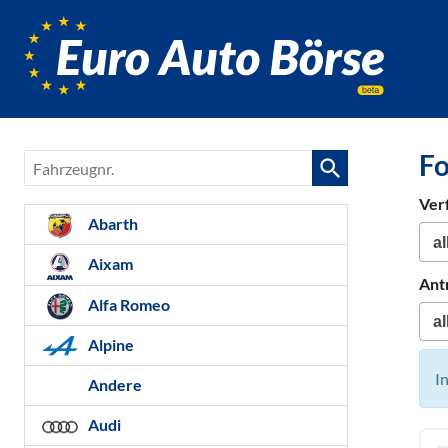
Euro-
Auto-
Börse,
Fahrzeug
für
Fo
Fahrzeugnr.
Gebrauc
Bestellfa
Ver
Neuwag
Abarth
Aixam
Ant
Alfa Romeo
Alpine
I
Andere
Audi