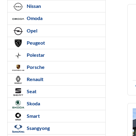
Nissan
Omoda
Opel
Peugeot
Polestar
Porsche
Renault
Seat
Skoda
Smart
Ssangyong