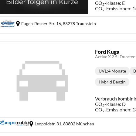
CO
-Klasse:
E
2
CO
-Emissionen:
1
2
Eugen-Rosner-Str. 16,
83278 Traunstein
Ford Kuga
Active X 2.5l Durate
UVL
:
4 Monate
B
Lieferzeit:
Hybrid Benzin
Kraftstoff:
Verbrauch kombini
CO
-Klasse:
D
2
CO
-Emissionen:
1
2
Leopoldstr. 31,
80802 München