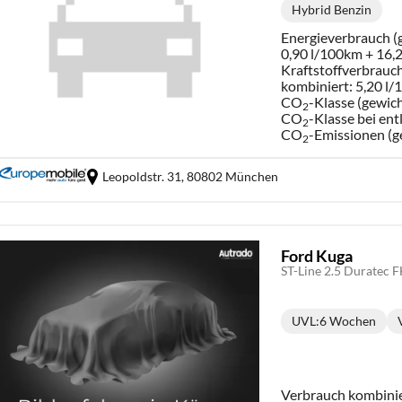
Hybrid Benzin
Kraftstoff:
Energieverbrauch (g
0,90 l/100km + 16
Kraftstoffverbrauch
kombiniert:
5,20 l
CO
-Klasse (gewich
2
CO
-Klasse bei ent
2
CO
-Emissionen (g
2
Leopoldstr. 31,
80802 München
Ford Kuga
ST-Line 2.5 Duratec
UVL
:
6 Wochen
Lieferzeit:
Verbrauch kombini