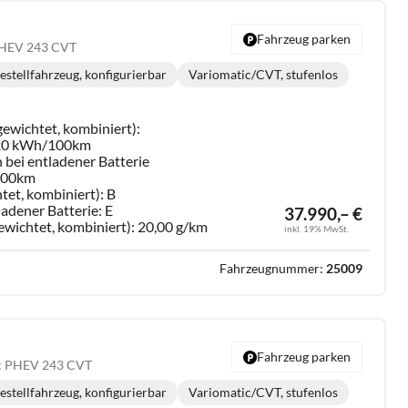
Fahrzeug parken
 PHEV 243 CVT
estellfahrzeug, konfigurierbar
Variomatic/CVT, stufenlos
Getriebe:
ewichtet, kombiniert):
,20 kWh/100km
 bei entladener Batterie
/100km
tet, kombiniert):
B
ladener Batterie:
E
37.990,– €
ewichtet, kombiniert):
20,00 g/km
inkl. 19% MwSt.
Fahrzeugnummer:
25009
Fahrzeug parken
tec PHEV 243 CVT
estellfahrzeug, konfigurierbar
Variomatic/CVT, stufenlos
Getriebe: