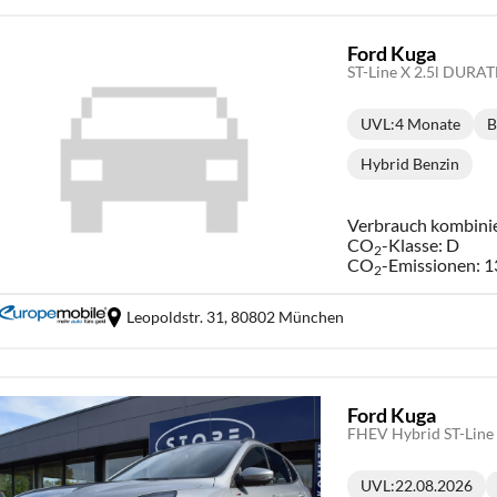
Ford Kuga
ST-Line X 2.5l DURA
UVL
:
4 Monate
B
Lieferzeit:
Hybrid Benzin
Kraftstoff:
Verbrauch kombini
CO
-Klasse:
D
2
CO
-Emissionen:
1
2
Leopoldstr. 31,
80802 München
Ford Kuga
FHEV Hybrid ST-Lin
UVL
:
22.08.2026