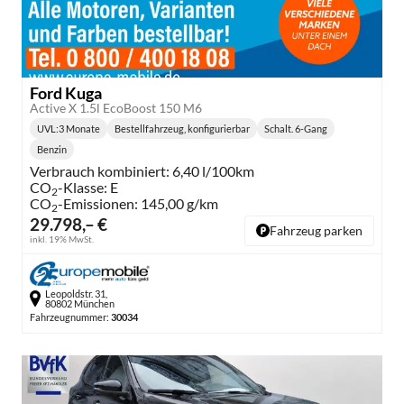
Ford Kuga
Active X 1.5l EcoBoost 150 M6
UVL
:
3 Monate
Bestellfahrzeug, konfigurierbar
Schalt. 6-Gang
Lieferzeit:
Getriebe:
Benzin
Kraftstoff:
Verbrauch kombiniert:
6,40 l/100km
CO
-Klasse:
E
2
CO
-Emissionen:
145,00 g/km
2
29.798,– €
Fahrzeug parken
inkl. 19% MwSt.
Leopoldstr. 31,
80802 München
Fahrzeugnummer:
30034