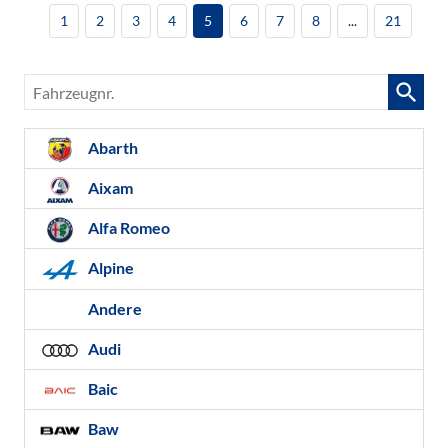
1
2
3
4
5
6
7
8
...
21
Fahrzeugnr.
Abarth
Aixam
Alfa Romeo
Alpine
Andere
Audi
Baic
Baw