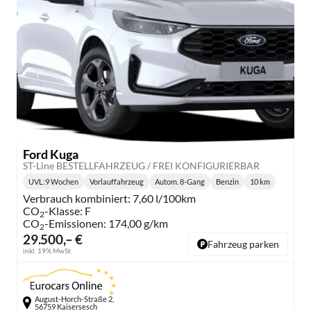
Ford Kuga
ST-Line BESTELLFAHRZEUG / FREI KONFIGURIERBAR
UVL
:
9 Wochen
Vorlauffahrzeug
Autom. 8-Gang
Benzin
10 km
Lieferzeit:
Getriebe:
Kraftstoff:
Kilometerstand
Verbrauch kombiniert:
7,60 l/100km
CO
-Klasse:
F
2
CO
-Emissionen:
174,00 g/km
2
29.500,– €
Fahrzeug parken
inkl. 19% MwSt.
August-Horch-Straße 2,
56759 Kaisersesch