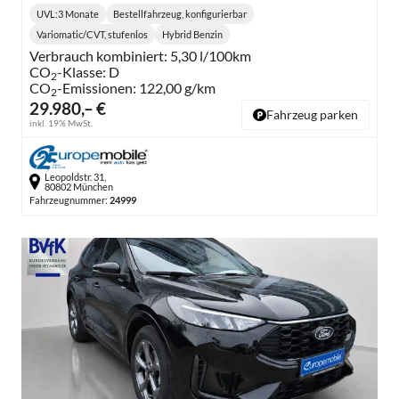
UVL
:
3 Monate
Bestellfahrzeug, konfigurierbar
Lieferzeit:
Variomatic/CVT, stufenlos
Hybrid Benzin
Getriebe:
Kraftstoff:
Verbrauch kombiniert:
5,30 l/100km
CO
-Klasse:
D
2
CO
-Emissionen:
122,00 g/km
2
29.980,– €
Fahrzeug parken
inkl. 19% MwSt.
Leopoldstr. 31,
80802 München
Fahrzeugnummer:
24999