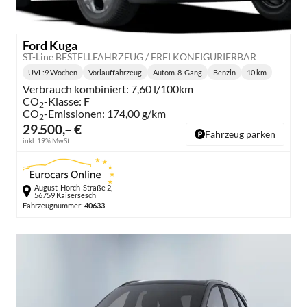
Ford Kuga
ST-Line BESTELLFAHRZEUG / FREI KONFIGURIERBAR
UVL
:
9 Wochen
Vorlauffahrzeug
Autom. 8-Gang
Benzin
10 km
Lieferzeit:
Getriebe:
Kraftstoff:
Kilometerstand
Verbrauch kombiniert:
7,60 l/100km
CO
-Klasse:
F
2
CO
-Emissionen:
174,00 g/km
2
29.500,– €
Fahrzeug parken
inkl. 19% MwSt.
August-Horch-Straße 2,
56759 Kaisersesch
Fahrzeugnummer:
40633