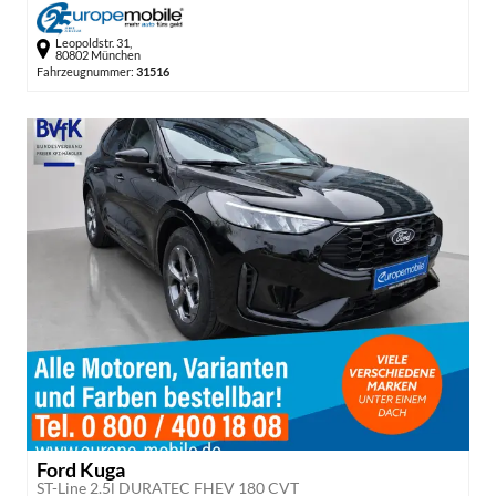
Leopoldstr. 31,
80802 München
Fahrzeugnummer:
31516
Ford Kuga
ST-Line 2.5l DURATEC FHEV 180 CVT