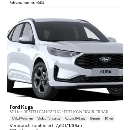
Fahrzeugnummer:
40631
Ford Kuga
ST-Line BESTELLFAHRZEUG / FREI KONFIGURIERBAR
UVL
:
9 Wochen
Vorlauffahrzeug
Autom. 8-Gang
Benzin
10 km
Lieferzeit:
Getriebe:
Kraftstoff:
Kilometerstand
Verbrauch kombiniert:
7,60 l/100km