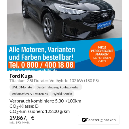
Ford Kuga
Titanium 2.5l Duratec Vollhybrid 132 kW (180 PS)
UVL
:
3 Monate
Bestellfahrzeug, konfigurierbar
Lieferzeit:
Variomatic/CVT, stufenlos
Hybrid Benzin
Getriebe:
Kraftstoff:
Verbrauch kombiniert:
5,30 l/100km
CO
-Klasse:
D
2
CO
-Emissionen:
122,00 g/km
2
29.867,– €
Fahrzeug parken
inkl. 19% MwSt.