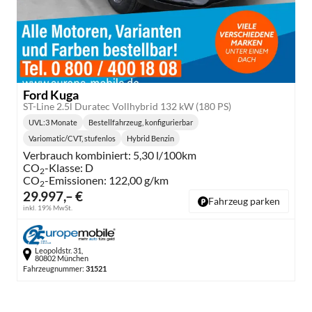
Ford Kuga
ST-Line 2.5l Duratec Vollhybrid 132 kW (180 PS)
UVL
:
3 Monate
Bestellfahrzeug, konfigurierbar
Lieferzeit:
Variomatic/CVT, stufenlos
Hybrid Benzin
Getriebe:
Kraftstoff:
Verbrauch kombiniert:
5,30 l/100km
CO
-Klasse:
D
2
CO
-Emissionen:
122,00 g/km
2
29.997,– €
Fahrzeug parken
inkl. 19% MwSt.
Leopoldstr. 31,
80802 München
Fahrzeugnummer:
31521