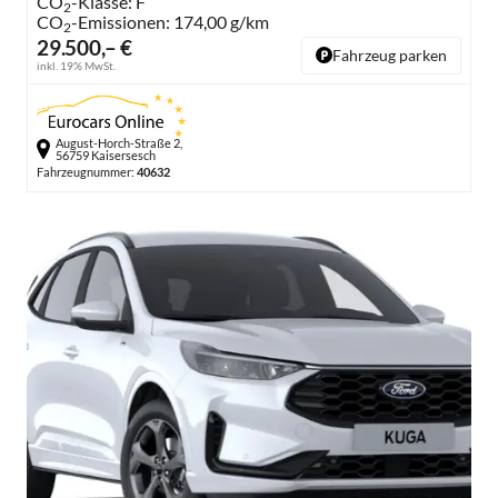
CO
-Klasse:
F
2
CO
-Emissionen:
174,00 g/km
2
29.500,– €
Fahrzeug parken
inkl. 19% MwSt.
August-Horch-Straße 2,
56759 Kaisersesch
Fahrzeugnummer:
40632