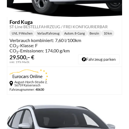
Ford Kuga
ST-Line BESTELLFAHRZEUG / FREI KONFIGURIERBAR
UVL
:
9 Wochen
Vorlauffahrzeug
Autom. 8-Gang
Benzin
10 km
Lieferzeit:
Getriebe:
Kraftstoff:
Kilometerstand
Verbrauch kombiniert:
7,60 l/100km
CO
-Klasse:
F
2
CO
-Emissionen:
174,00 g/km
2
29.500,– €
Fahrzeug parken
inkl. 19% MwSt.
August-Horch-Straße 2,
56759 Kaisersesch
Fahrzeugnummer:
40630