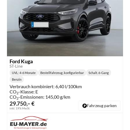
Ford Kuga
ST-Line
UVL
: 4-6 Monate
Bestellfahrzeug, konfigurierbar
Schalt. 6-Gang
Lieferzeit:
Getriebe:
Benzin
Kraftstoff:
Verbrauch kombiniert:
6,40 l/100km
CO
-Klasse:
E
2
CO
-Emissionen:
145,00 g/km
2
29.750,– €
Fahrzeug parken
inkl. 19% MwSt.