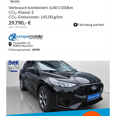
Benzin
Kraftstoff:
Verbrauch kombiniert:
6,40 l/100km
CO
-Klasse:
E
2
CO
-Emissionen:
145,00 g/km
2
29.790,– €
Fahrzeug parken
inkl. 19% MwSt.
Leopoldstr. 31,
80802 München
Fahrzeugnummer:
24998