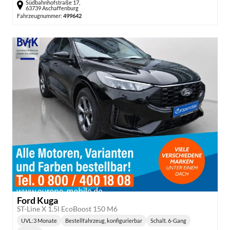
Südbahnhofstraße 17,
63739 Aschaffenburg
Fahrzeugnummer:
499642
Ford Kuga
ST-Line X 1.5l EcoBoost 150 M6
UVL
:
3 Monate
Bestellfahrzeug, konfigurierbar
Schalt. 6-Gang
Lieferzeit:
Getriebe: