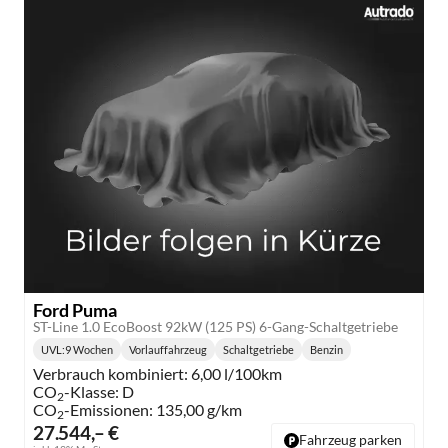
Ford Puma
ST-Line 1.0 EcoBoost 92kW (125 PS) 6-Gang-Schaltgetriebe
UVL
:
9 Wochen
Vorlauffahrzeug
Schaltgetriebe
Benzin
Lieferzeit:
Getriebe:
Kraftstoff:
Verbrauch kombiniert:
6,00 l/100km
CO
-Klasse:
D
2
CO
-Emissionen:
135,00 g/km
2
27.544,– €
Fahrzeug parken