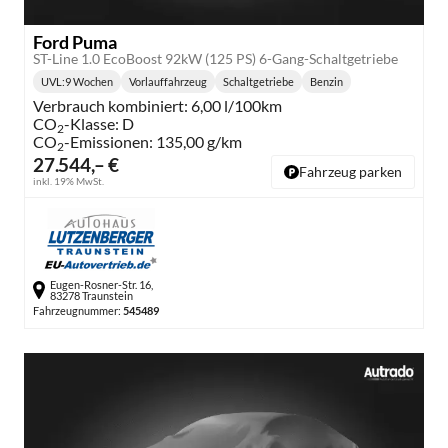
Ford Puma
ST-Line 1.0 EcoBoost 92kW (125 PS) 6-Gang-Schaltgetriebe
UVL
:
9 Wochen
Vorlauffahrzeug
Schaltgetriebe
Benzin
Lieferzeit:
Getriebe:
Kraftstoff:
Verbrauch kombiniert:
6,00 l/100km
CO
-Klasse:
D
2
CO
-Emissionen:
135,00 g/km
2
27.544,– €
Fahrzeug parken
inkl. 19% MwSt.
Eugen-Rosner-Str. 16,
83278 Traunstein
Fahrzeugnummer:
545489