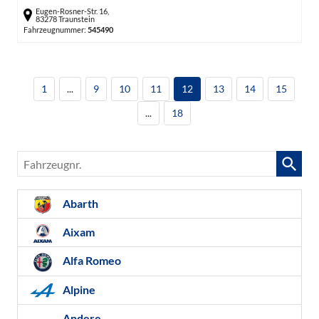
Eugen-Rosner-Str. 16,
83278 Traunstein
Fahrzeugnummer:
545490
1
...
9
10
11
12
13
14
15
...
18
Fahrzeugnr.
Abarth
Aixam
Alfa Romeo
Alpine
Andere