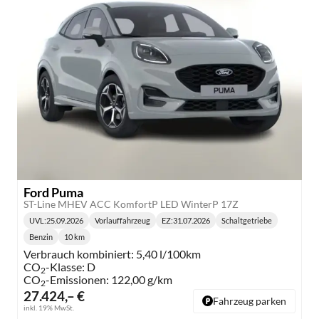
Ford Puma
ST-Line MHEV ACC KomfortP LED WinterP 17Z
UVL
:
25.09.2026
Vorlauffahrzeug
EZ:
31.07.2026
Schaltgetriebe
Lieferzeit:
Getriebe:
Benzin
10 km
Kraftstoff:
Kilometerstand:
Verbrauch kombiniert:
5,40 l/100km
CO
-Klasse:
D
2
CO
-Emissionen:
122,00 g/km
2
27.424,– €
Fahrzeug parken
inkl. 19% MwSt.