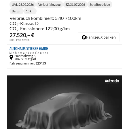
UVL
:
25.09.2026
Vorlauffahrzeug
EZ:
31.07.2026
Schaltgetriebe
Lieferzeit:
Getriebe:
Benzin
10 km
Kraftstoff:
Kilometerstand:
Verbrauch kombiniert:
5,40 l/100km
CO
-Klasse:
D
2
CO
-Emissionen:
122,00 g/km
2
27.520,– €
Fahrzeug parken
inkl. 19% MwSt.
Emerholzweg 5,
70439 Stuttgart
Fahrzeugnummer:
323453