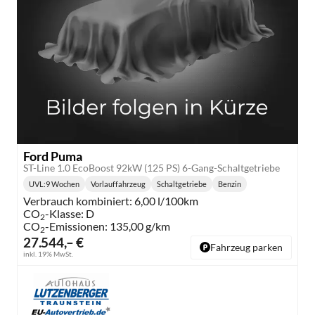
Ford Puma
ST-Line 1.0 EcoBoost 92kW (125 PS) 6-Gang-Schaltgetriebe
UVL
:
9 Wochen
Vorlauffahrzeug
Schaltgetriebe
Benzin
Lieferzeit:
Getriebe:
Kraftstoff:
Verbrauch kombiniert:
6,00 l/100km
CO
-Klasse:
D
2
CO
-Emissionen:
135,00 g/km
2
27.544,– €
Fahrzeug parken
inkl. 19% MwSt.