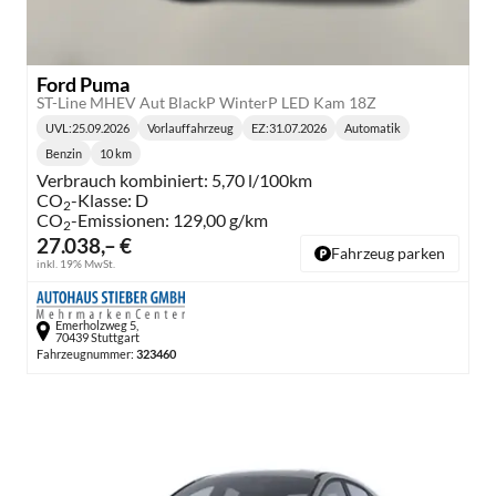
Ford Puma
ST-Line MHEV Aut BlackP WinterP LED Kam 18Z
UVL
:
25.09.2026
Vorlauffahrzeug
EZ:
31.07.2026
Automatik
Lieferzeit:
Getriebe:
Benzin
10 km
Kraftstoff:
Kilometerstand:
Verbrauch kombiniert:
5,70 l/100km
CO
-Klasse:
D
2
CO
-Emissionen:
129,00 g/km
2
27.038,– €
Fahrzeug parken
inkl. 19% MwSt.
Emerholzweg 5,
70439 Stuttgart
Fahrzeugnummer:
323460