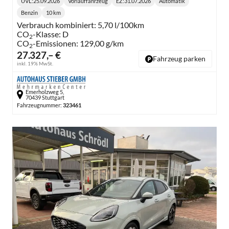
UVL
:
25.09.2026
Vorlauffahrzeug
EZ:
31.07.2026
Automatik
Lieferzeit:
Getriebe:
Benzin
10 km
Kraftstoff:
Kilometerstand:
Verbrauch kombiniert:
5,70 l/100km
CO
-Klasse:
D
2
CO
-Emissionen:
129,00 g/km
2
27.327,– €
Fahrzeug parken
inkl. 19% MwSt.
Emerholzweg 5,
70439 Stuttgart
Fahrzeugnummer:
323461