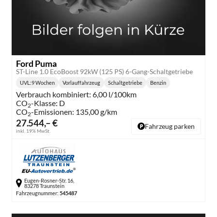
Ford Puma
ST-Line 1.0 EcoBoost 92kW (125 PS) 6-Gang-Schaltgetriebe
UVL
:
9 Wochen
Vorlauffahrzeug
Schaltgetriebe
Benzin
Lieferzeit:
Getriebe:
Kraftstoff:
Verbrauch kombiniert:
6,00 l/100km
CO
-Klasse:
D
2
CO
-Emissionen:
135,00 g/km
2
27.544,– €
Fahrzeug parken
inkl. 19% MwSt.
Eugen-Rosner-Str. 16,
83278 Traunstein
Fahrzeugnummer:
545487