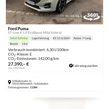
Ford Puma
ST-Line X 1.0 EcoBoost Mild Hybrid
Sofort lieferbar
Lagerfahrzeug
EZ:
12.12.2024
Autom. 7-Gang
Lieferzeit:
Getriebe:
Benzin
1 km
Kraftstoff:
Kilometerstand:
Verbrauch kombiniert:
6,30 l/100km
CO
-Klasse:
E
2
CO
-Emissionen:
142,00 g/km
2
27.390,– €
Fahrzeug parken
inkl. 19% MwSt.
Schloßstraße 11,
93152 Nittendorf / Schönhofen
Fahrzeugnummer:
11384