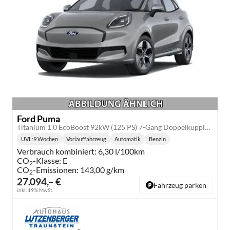
Ford Puma
Titanium 1.0 EcoBoost 92kW (125 PS) 7-Gang Doppelkupplungsgetriebe
UVL
:
9 Wochen
Vorlauffahrzeug
Automatik
Benzin
Lieferzeit:
Getriebe:
Kraftstoff:
Verbrauch kombiniert:
6,30 l/100km
CO
-Klasse:
E
2
CO
-Emissionen:
143,00 g/km
2
27.094,– €
Fahrzeug parken
inkl. 19% MwSt.