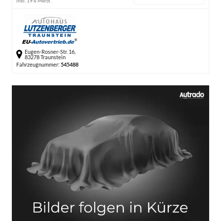
inkl. 19% MwSt.
Eugen-Rosner-Str. 16,
83278 Traunstein
Fahrzeugnummer:
545488