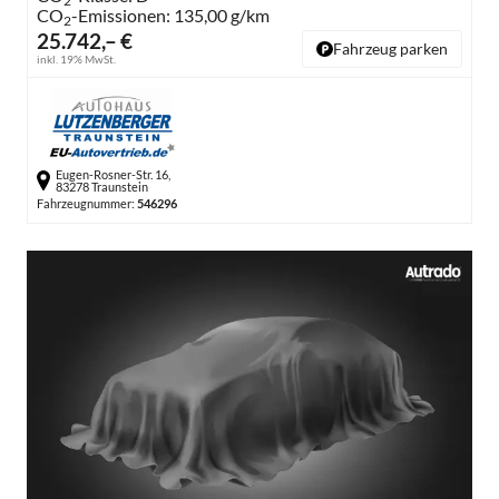
2
CO
-Emissionen:
135,00 g/km
2
25.742,– €
Fahrzeug parken
inkl. 19% MwSt.
Eugen-Rosner-Str. 16,
83278 Traunstein
Fahrzeugnummer:
546296