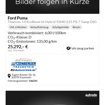
Ford Puma
Titanium 1.0 EcoBoost ld-Hybrid 92kW (125 PS) 7-Gang-DSG
UVL
:
6 Wochen
Vorlauffahrzeug
Schaltgetriebe
Benzin
Lieferzeit:
Getriebe:
Kraftstoff:
Verbrauch kombiniert:
6,00 l/100km
CO
-Klasse:
D
2
CO
-Emissionen:
135,00 g/km
2
25.292,– €
Fahrzeug parken
inkl. 19% MwSt.
Eugen-Rosner-Str. 16,
83278 Traunstein
Fahrzeugnummer:
546292