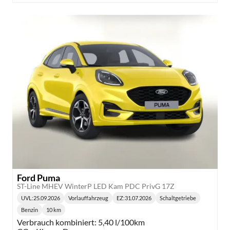
Ford Puma
ST-Line MHEV WinterP LED Kam PDC PrivG 17Z
UVL
:
25.09.2026
Vorlauffahrzeug
EZ:
31.07.2026
Schaltgetriebe
Lieferzeit:
Getriebe:
Benzin
10 km
Kraftstoff:
Kilometerstand:
Verbrauch kombiniert:
5,40 l/100km