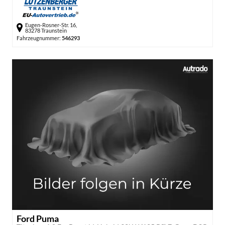
Eugen-Rosner-Str. 16,
83278 Traunstein
Fahrzeugnummer:
546293
Ford Puma