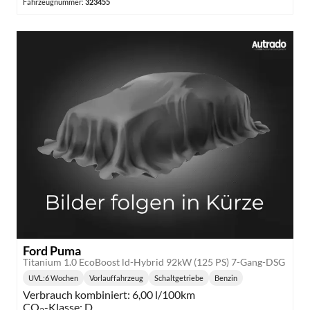
Fahrzeugnummer:
323455
Ford Puma
Titanium 1.0 EcoBoost ld-Hybrid 92kW (125 PS) 7-Gang-DSG
UVL
:
6 Wochen
Vorlauffahrzeug
Schaltgetriebe
Benzin
Lieferzeit:
Getriebe:
Kraftstoff:
Verbrauch kombiniert:
6,00 l/100km
CO
-Klasse:
D