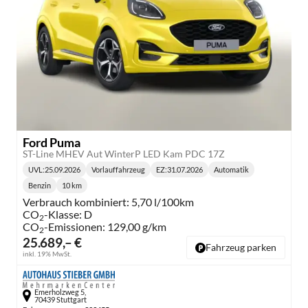
Ford Puma
ST-Line MHEV Aut WinterP LED Kam PDC 17Z
UVL
:
25.09.2026
Vorlauffahrzeug
EZ:
31.07.2026
Automatik
Lieferzeit:
Getriebe:
Benzin
10 km
Kraftstoff:
Kilometerstand:
Verbrauch kombiniert:
5,70 l/100km
CO
-Klasse:
D
2
CO
-Emissionen:
129,00 g/km
2
25.689,– €
Fahrzeug parken
inkl. 19% MwSt.
Emerholzweg 5,
70439 Stuttgart