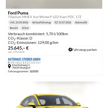
Ford Puma
Titanium MHEV Aut WinterP LED Kam PDC 17Z
UVL
:
25.09.2026
Vorlauffahrzeug
EZ:
31.07.2026
Automatik
Lieferzeit:
Getriebe:
Benzin
10 km
Kraftstoff:
Kilometerstand:
Verbrauch kombiniert:
5,70 l/100km
CO
-Klasse:
D
2
CO
-Emissionen:
129,00 g/km
2
25.645,– €
Fahrzeug parken
inkl. 19% MwSt.
Emerholzweg 5,
70439 Stuttgart
Fahrzeugnummer:
323335