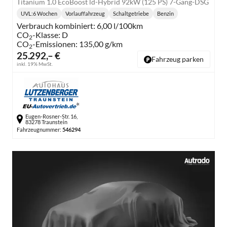
Titanium 1.0 EcoBoost ld-Hybrid 92kW (125 PS) 7-Gang-DSG
UVL
:
6 Wochen
Vorlauffahrzeug
Schaltgetriebe
Benzin
Lieferzeit:
Getriebe:
Kraftstoff:
Verbrauch kombiniert:
6,00 l/100km
CO
-Klasse:
D
2
CO
-Emissionen:
135,00 g/km
2
25.292,– €
Fahrzeug parken
inkl. 19% MwSt.
Eugen-Rosner-Str. 16,
83278 Traunstein
Fahrzeugnummer:
546294