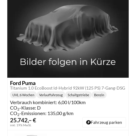
Ford Puma
Titanium 1.0 EcoBoost ld-Hybrid 92kW (125 PS) 7-Gang-DSG
UVL
:
6 Wochen
Vorlauffahrzeug
Schaltgetriebe
Benzin
Lieferzeit:
Getriebe:
Kraftstoff:
Verbrauch kombiniert:
6,00 l/100km
CO
-Klasse:
D
2
CO
-Emissionen:
135,00 g/km
2
25.742,– €
Fahrzeug parken
inkl. 19% MwSt.