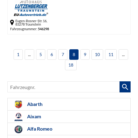
Eugen-Rosner-Str. 16,
83278 Traunstein
Fahrzeugnummer:
546298
1
...
5
6
7
8
9
10
11
...
18
Fahrzeugnr.
Abarth
Aixam
Alfa Romeo