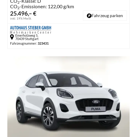
CO
-Klasse:
D
2
CO
-Emissionen:
122,00 g/km
2
25.496,– €
Fahrzeug parken
inkl. 19% MwSt.
Emerholzweg 5,
70439 Stuttgart
Fahrzeugnummer:
323431