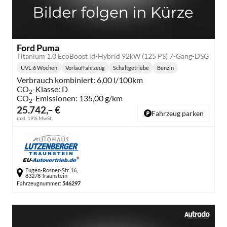
Ford Puma
Titanium 1.0 EcoBoost ld-Hybrid 92kW (125 PS) 7-Gang-DSG
UVL
:
6 Wochen
Vorlauffahrzeug
Schaltgetriebe
Benzin
Lieferzeit:
Getriebe:
Kraftstoff:
Verbrauch kombiniert:
6,00 l/100km
CO
-Klasse:
D
2
CO
-Emissionen:
135,00 g/km
2
25.742,– €
Fahrzeug parken
inkl. 19% MwSt.
Eugen-Rosner-Str. 16,
83278 Traunstein
Fahrzeugnummer:
546297