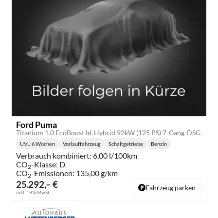
Ford Puma
Titanium 1.0 EcoBoost ld-Hybrid 92kW (125 PS) 7-Gang-DSG
UVL
:
6 Wochen
Vorlauffahrzeug
Schaltgetriebe
Benzin
Lieferzeit:
Getriebe:
Kraftstoff:
Verbrauch kombiniert:
6,00 l/100km
CO
-Klasse:
D
2
CO
-Emissionen:
135,00 g/km
2
25.292,– €
Fahrzeug parken
inkl. 19% MwSt.