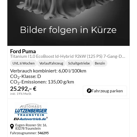
Ford Puma
Titanium l1.0 EcoBoost ld-Hybrid 92kW (125 PS) 7-Gang-DSG
UVL
:
6 Wochen
Vorlauffahrzeug
Schaltgetriebe
Benzin
Lieferzeit:
Getriebe:
Kraftstoff:
Verbrauch kombiniert:
6,00 l/100km
CO
-Klasse:
D
2
CO
-Emissionen:
135,00 g/km
2
25.292,– €
Fahrzeug parken
inkl. 19% MwSt.
Eugen-Rosner-Str. 16,
83278 Traunstein
Fahrzeugnummer:
546295