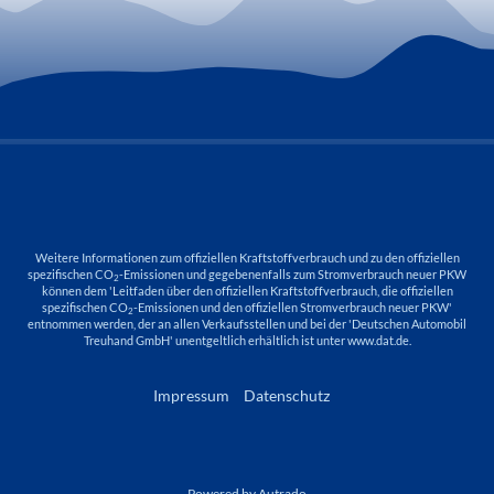
Weitere Informationen zum offiziellen Kraftstoffverbrauch und zu den offiziellen
spezifischen CO
-Emissionen und gegebenenfalls zum Stromverbrauch neuer PKW
2
können dem 'Leitfaden über den offiziellen Kraftstoffverbrauch, die offiziellen
spezifischen CO
-Emissionen und den offiziellen Stromverbrauch neuer PKW'
2
entnommen werden, der an allen Verkaufsstellen und bei der 'Deutschen Automobil
Treuhand GmbH' unentgeltlich erhältlich ist unter www.dat.de.
Impressum
Datenschutz
Powered by Autrado