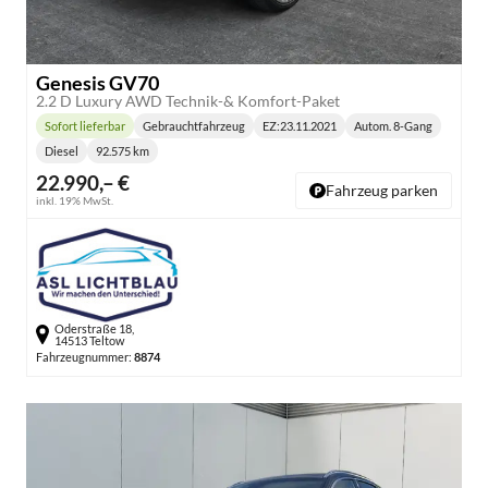
Genesis GV70
2.2 D Luxury AWD Technik-& Komfort-Paket
Sofort lieferbar
Gebrauchtfahrzeug
EZ:
23.11.2021
Autom. 8-Gang
Lieferzeit:
Getriebe:
Diesel
92.575 km
Kraftstoff:
Kilometerstand:
22.990,– €
Fahrzeug parken
inkl. 19% MwSt.
Oderstraße 18,
14513 Teltow
Fahrzeugnummer:
8874