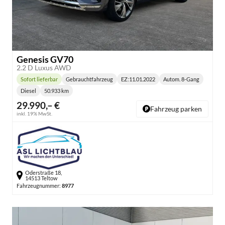
Genesis GV70
2.2 D Luxus AWD
Sofort lieferbar
Gebrauchtfahrzeug
EZ:
11.01.2022
Autom. 8-Gang
Lieferzeit:
Getriebe:
Diesel
50.933 km
Kraftstoff:
Kilometerstand:
29.990,– €
Fahrzeug parken
inkl. 19% MwSt.
Oderstraße 18,
14513 Teltow
Fahrzeugnummer:
8977