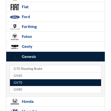
Fiat
Ford
Forthing
Foton
Geely
Genesis
G70 Shooting Brake
GV60
GV70
GV80
Honda