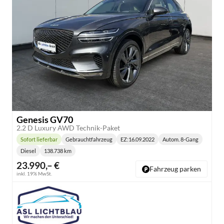
Genesis GV70
2.2 D Luxury AWD Technik-Paket
Sofort lieferbar
Gebrauchtfahrzeug
EZ:
16.09.2022
Autom. 8-Gang
Lieferzeit:
Getriebe:
Diesel
138.738 km
Kraftstoff:
Kilometerstand:
23.990,– €
Fahrzeug parken
inkl. 19% MwSt.