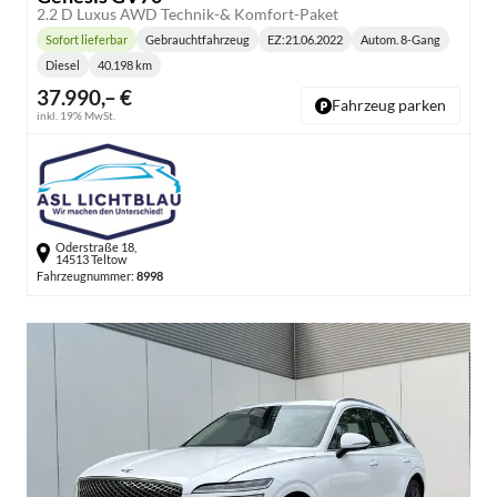
2.2 D Luxus AWD Technik-& Komfort-Paket
Sofort lieferbar
Gebrauchtfahrzeug
EZ:
21.06.2022
Autom. 8-Gang
Lieferzeit:
Getriebe:
Diesel
40.198 km
Kraftstoff:
Kilometerstand:
37.990,– €
Fahrzeug parken
inkl. 19% MwSt.
Oderstraße 18,
14513 Teltow
Fahrzeugnummer:
8998