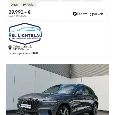
Lieferzeit:
Getriebe:
Diesel
59.770 km
Kraftstoff:
Kilometerstand:
29.990,– €
Fahrzeug parken
inkl. 19% MwSt.
Oderstraße 18,
14513 Teltow
Fahrzeugnummer:
8890