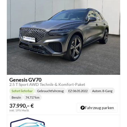
Genesis GV70
2.5 T Sport AWD Technik-& Komfort-Paket
Sofort lieferbar
Gebrauchtfahrzeug
EZ:
06.05.2022
Autom. 8-Gang
Lieferzeit:
Getriebe:
Benzin
74.717 km
Kraftstoff:
Kilometerstand:
37.990,– €
Fahrzeug parken
inkl. 19% MwSt.