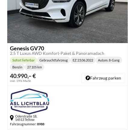
Genesis GV70
2.5 T Luxus AWD Komfort-Paket & Panoramadach
Sofort lieferbar
Gebrauchtfahrzeug
EZ:
23.06.2022
Autom. 8-Gang
Lieferzeit:
Getriebe:
Benzin
27.105 km
Kraftstoff:
Kilometerstand:
40.990,– €
Fahrzeug parken
inkl. 19% MwSt.
Oderstraße 18,
14513 Teltow
Fahrzeugnummer:
8988