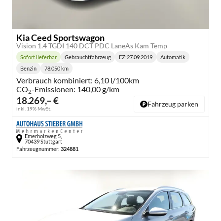
Kia Ceed Sportswagon
Vision 1.4 TGDI 140 DCT PDC LaneAs Kam Temp
Sofort lieferbar
Gebrauchtfahrzeug
EZ:
27.09.2019
Automatik
Lieferzeit:
Getriebe:
Benzin
78.050 km
Kraftstoff:
Kilometerstand:
Verbrauch kombiniert:
6,10 l/100km
CO
-Emissionen:
140,00 g/km
2
18.269,– €
Fahrzeug parken
inkl. 19% MwSt.
Emerholzweg 5,
70439 Stuttgart
Fahrzeugnummer:
324881