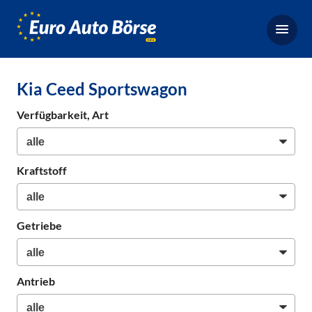
Euro-
Auto-
Börse,
Fahrzeugbörse
Kia Ceed Sportswagon
für
Gebrauchtwagen,
Verfügbarkeit, Art
Bestellfahrzeuge,
Neuwagen
Kraftstoff
Getriebe
Antrieb