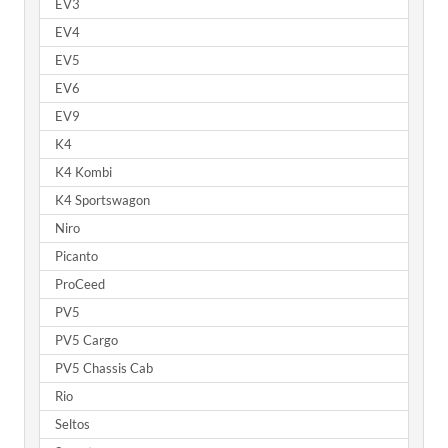
EV3
EV4
EV5
EV6
EV9
K4
K4 Kombi
K4 Sportswagon
Niro
Picanto
ProCeed
PV5
PV5 Cargo
PV5 Chassis Cab
Rio
Seltos