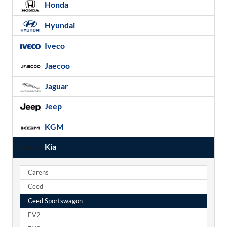
Honda
Hyundai
Iveco
Jaecoo
Jaguar
Jeep
KGM
Kia
Carens
Ceed
Ceed Sportswagon
EV2