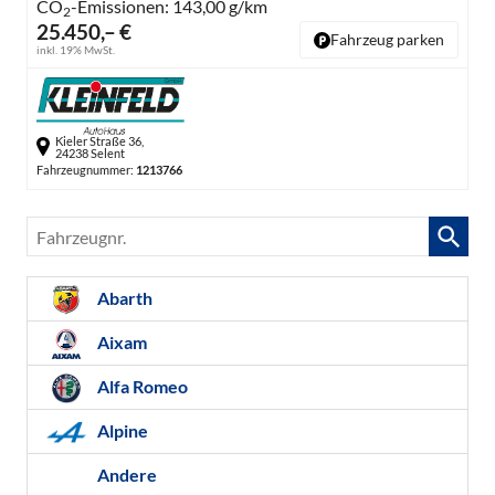
CO
-Emissionen:
143,00 g/km
2
25.450,– €
Fahrzeug parken
inkl. 19% MwSt.
Kieler Straße 36,
24238 Selent
Fahrzeugnummer:
1213766
Fahrzeugnr.
Abarth
Aixam
Alfa Romeo
Alpine
Andere