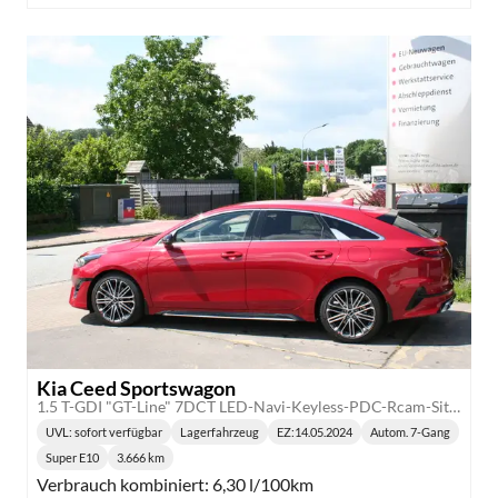
Kia Ceed Sportswagon
1.5 T-GDI "GT-Line" 7DCT LED-Navi-Keyless-PDC-Rcam-Sitz-/Lenkradhzg.-Klimaauto.-18"LM
UVL
: sofort verfügbar
Lagerfahrzeug
EZ:
14.05.2024
Autom. 7-Gang
Lieferzeit:
Getriebe:
Super E10
3.666 km
Kraftstoff:
Kilometerstand:
Verbrauch kombiniert:
6,30 l/100km