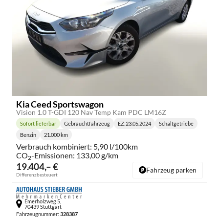
Kia Ceed Sportswagon
Vision 1.0 T-GDI 120 Nav Temp Kam PDC LM16Z
Sofort lieferbar
Gebrauchtfahrzeug
EZ:
23.05.2024
Schaltgetriebe
Lieferzeit:
Getriebe:
Benzin
21.000 km
Kraftstoff:
Kilometerstand:
Verbrauch kombiniert:
5,90 l/100km
CO
-Emissionen:
133,00 g/km
2
19.404,– €
Fahrzeug parken
Differenzbesteuert
Emerholzweg 5,
70439 Stuttgart
Fahrzeugnummer:
328387