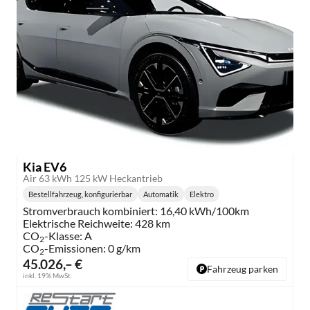
Kia EV6
Air 63 kWh 125 kW Heckantrieb
Bestellfahrzeug, konfigurierbar
Automatik
Elektro
Getriebe:
Kraftstoff:
Stromverbrauch kombiniert:
16,40 kWh/100km
Elektrische Reichweite:
428 km
CO
-Klasse:
A
2
CO
-Emissionen:
0 g/km
2
45.026,– €
Fahrzeug parken
inkl. 19% MwSt.