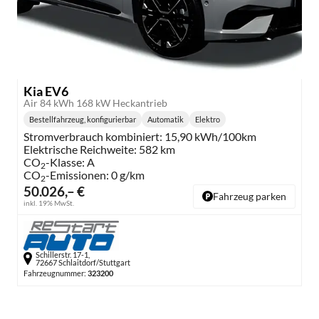
Kia EV6
Air 84 kWh 168 kW Heckantrieb
Bestellfahrzeug, konfigurierbar
Automatik
Elektro
Getriebe:
Kraftstoff:
Stromverbrauch kombiniert:
15,90 kWh/100km
Elektrische Reichweite:
582 km
CO
-Klasse:
A
2
CO
-Emissionen:
0 g/km
2
50.026,– €
Fahrzeug parken
inkl. 19% MwSt.
Schillerstr. 17-1,
72667 Schlaitdorf/Stuttgart
Fahrzeugnummer:
323200