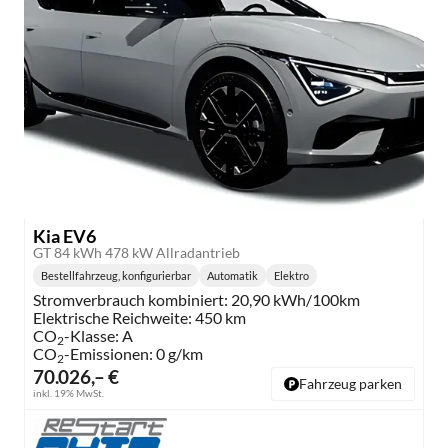
Kia EV6
GT 84 kWh 478 kW Allradantrieb
Bestellfahrzeug, konfigurierbar
Automatik
Elektro
Getriebe:
Kraftstoff:
Stromverbrauch kombiniert:
20,90 kWh/100km
Elektrische Reichweite:
450 km
CO
-Klasse:
A
2
CO
-Emissionen:
0 g/km
2
70.026,– €
Fahrzeug parken
inkl. 19% MwSt.