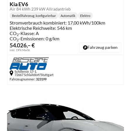
Kia EV6
Air 84 kWh 239 kW Allradantrieb
Bestellfahrzeug, konfigurierbar
Automatik
Elektro
Getriebe:
Kraftstoff:
Stromverbrauch kombiniert:
17,00 kWh/100km
Elektrische Reichweite:
546 km
CO
-Klasse:
A
2
CO
-Emissionen:
0 g/km
2
54.026,– €
Fahrzeug parken
inkl. 19% MwSt.
Schillerstr. 17-1,
72667 Schlaitdorf/Stuttgart
Fahrzeugnummer:
323199