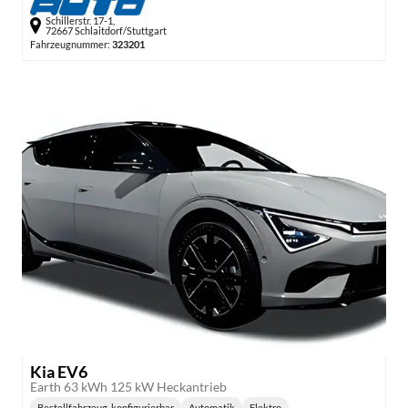
Schillerstr. 17-1,
72667 Schlaitdorf/Stuttgart
Fahrzeugnummer:
323201
Kia EV6
Earth 63 kWh 125 kW Heckantrieb
Bestellfahrzeug, konfigurierbar
Automatik
Elektro