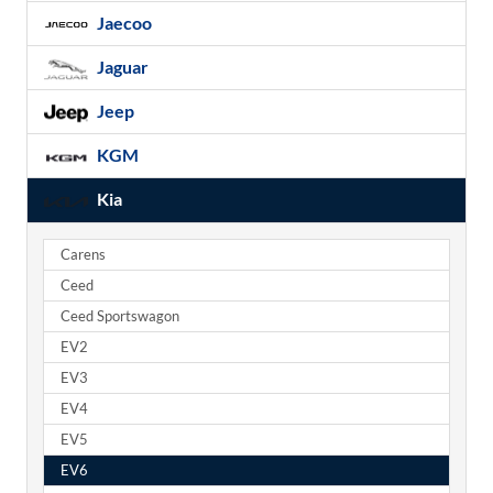
Jaecoo
Jaguar
Jeep
KGM
Kia
Carens
Ceed
Ceed Sportswagon
EV2
EV3
EV4
EV5
EV6