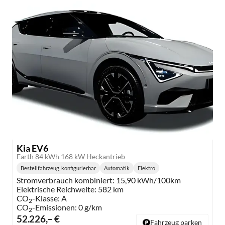
Kia EV6
Earth 84 kWh 168 kW Heckantrieb
Bestellfahrzeug, konfigurierbar
Automatik
Elektro
Getriebe:
Kraftstoff:
Stromverbrauch kombiniert:
15,90 kWh/100km
Elektrische Reichweite:
582 km
CO
-Klasse:
A
2
CO
-Emissionen:
0 g/km
2
52.226,– €
Fahrzeug parken