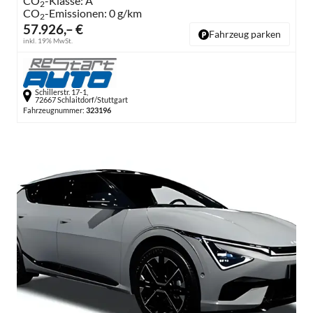
CO
-Klasse:
A
2
CO
-Emissionen:
0 g/km
2
57.926,– €
Fahrzeug parken
inkl. 19% MwSt.
Schillerstr. 17-1,
72667 Schlaitdorf/Stuttgart
Fahrzeugnummer:
323196