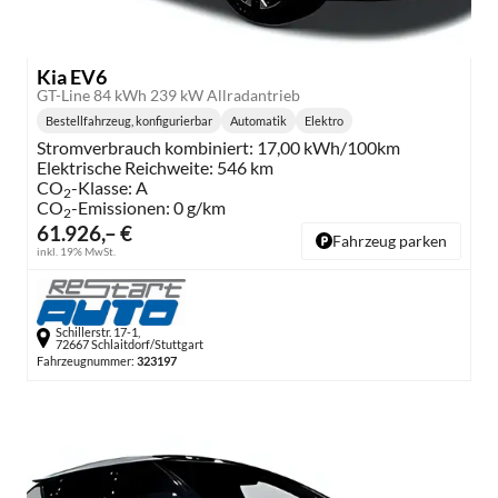
Kia EV6
GT-Line 84 kWh 239 kW Allradantrieb
Bestellfahrzeug, konfigurierbar
Automatik
Elektro
Getriebe:
Kraftstoff:
Stromverbrauch kombiniert:
17,00 kWh/100km
Elektrische Reichweite:
546 km
CO
-Klasse:
A
2
CO
-Emissionen:
0 g/km
2
61.926,– €
Fahrzeug parken
inkl. 19% MwSt.
Schillerstr. 17-1,
72667 Schlaitdorf/Stuttgart
Fahrzeugnummer:
323197