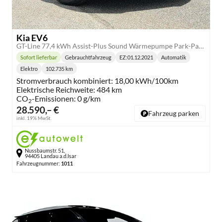
Kia EV6
GT-Line 77,4 kWh Assist-Plus Sound Wärmepumpe Park-Paket
Sofort lieferbar
Gebrauchtfahrzeug
EZ:
01.12.2021
Automatik
Lieferzeit:
Getriebe:
Elektro
102.735 km
Kraftstoff:
Kilometerstand:
Stromverbrauch kombiniert:
18,00 kWh/100km
Elektrische Reichweite:
484 km
CO
-Emissionen:
0 g/km
2
28.590,– €
Fahrzeug parken
inkl. 19% MwSt.
Nussbaumstr. 51,
94405 Landau a.d.Isar
Fahrzeugnummer:
1011