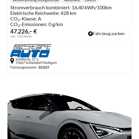
Getriebe:
Kraftstoff:
Stromverbrauch kombiniert:
16,40 kWh/100km
Elektrische Reichweite:
428 km
CO
-Klasse:
A
2
CO
-Emissionen:
0 g/km
2
47.226,– €
Fahrzeug parken
inkl. 19% MwSt.
Schillerstr. 17-1,
72667 Schlaitdorf/Stuttgart
Fahrzeugnummer:
323227