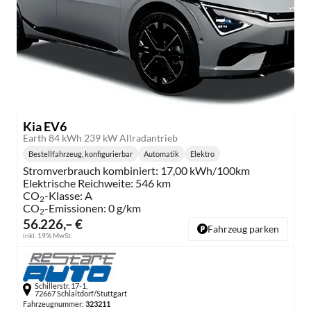
Kia EV6
Earth 84 kWh 239 kW Allradantrieb
Bestellfahrzeug, konfigurierbar
Automatik
Elektro
Getriebe:
Kraftstoff:
Stromverbrauch kombiniert:
17,00 kWh/100km
Elektrische Reichweite:
546 km
CO
-Klasse:
A
2
CO
-Emissionen:
0 g/km
2
56.226,– €
Fahrzeug parken
inkl. 19% MwSt.
Schillerstr. 17-1,
72667 Schlaitdorf/Stuttgart
Fahrzeugnummer:
323211