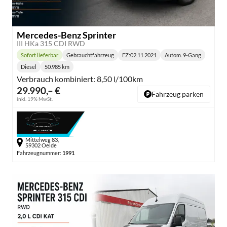
Mercedes-Benz Sprinter
III HKa 315 CDI RWD
Sofort lieferbar
Gebrauchtfahrzeug
EZ:
02.11.2021
Autom. 9-Gang
Lieferzeit:
Getriebe:
Diesel
50.985 km
Kraftstoff:
Kilometerstand:
Verbrauch kombiniert:
8,50 l/100km
29.990,– €
Fahrzeug parken
inkl. 19% MwSt.
Mittelweg 83,
59302 Oelde
Fahrzeugnummer:
1991