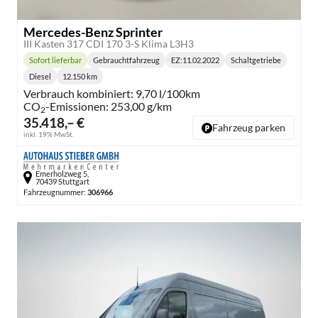
Mercedes-Benz Sprinter
III Kasten 317 CDI 170 3-S Klima L3H3
Sofort lieferbar
Gebrauchtfahrzeug
EZ:
11.02.2022
Schaltgetriebe
Lieferzeit:
Getriebe:
Diesel
12.150 km
Kraftstoff:
Kilometerstand:
Verbrauch kombiniert:
9,70 l/100km
CO
-Emissionen:
253,00 g/km
2
35.418,– €
Fahrzeug parken
inkl. 19% MwSt.
Emerholzweg 5,
70439 Stuttgart
Fahrzeugnummer:
306966