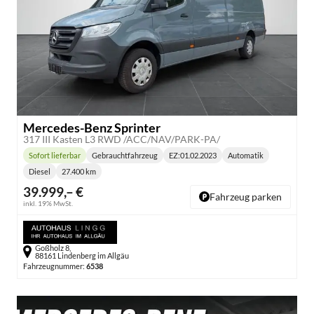
Mercedes-Benz Sprinter
317 III Kasten L3 RWD /ACC/NAV/PARK-PA/
Sofort lieferbar
Gebrauchtfahrzeug
EZ:
01.02.2023
Automatik
Lieferzeit:
Getriebe:
Diesel
27.400 km
Kraftstoff:
Kilometerstand:
39.999,– €
Fahrzeug parken
inkl. 19% MwSt.
Goßholz 8,
88161 Lindenberg im Allgäu
Fahrzeugnummer:
6538