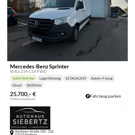
Mercedes-Benz Sprinter
III Ka 214 CDI FWD
Sofort lieferbar
Lagerfahrzeug
EZ:
04.04.2019
Autom. 9-Gang
Lieferzeit:
Getriebe:
Diesel
58.050 km
Kraftstoff:
Kilometerstand:
25.700,– €
Fahrzeug parken
Differenzbesteuert
Aachener Straße 120 - 122,
52223 Stolberg