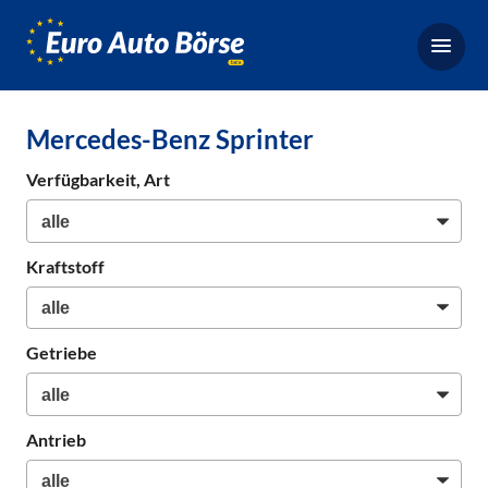
Euro-
Auto-
Börse,
Fahrzeugbörse
Mercedes-Benz Sprinter
für
Gebrauchtwagen,
Verfügbarkeit, Art
Bestellfahrzeuge,
Neuwagen
Kraftstoff
Getriebe
Antrieb