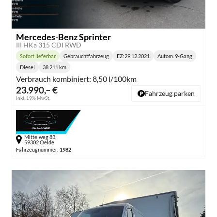
Mercedes-Benz Sprinter
III HKa 315 CDI RWD
Sofort lieferbar
Gebrauchtfahrzeug
EZ:
29.12.2021
Autom. 9-Gang
Lieferzeit:
Getriebe:
Diesel
38.211 km
Kraftstoff:
Kilometerstand:
Verbrauch kombiniert:
8,50 l/100km
23.990,– €
Fahrzeug parken
inkl. 19% MwSt.
Mittelweg 83,
59302 Oelde
Fahrzeugnummer:
1982