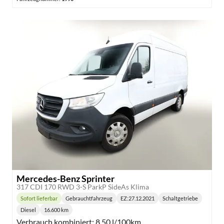
Mercedes-Benz Sprinter
317 CDI 170 RWD 3-S ParkP SideAs Klima
Sofort lieferbar
Gebrauchtfahrzeug
EZ:
27.12.2021
Schaltgetriebe
Lieferzeit:
Getriebe:
Diesel
16.600 km
Kraftstoff:
Kilometerstand:
Verbrauch kombiniert:
8,50 l/100km