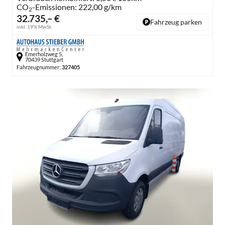
CO
-Emissionen:
222,00 g/km
2
32.735,– €
Fahrzeug parken
inkl. 19% MwSt.
Emerholzweg 5,
70439 Stuttgart
Fahrzeugnummer:
327405