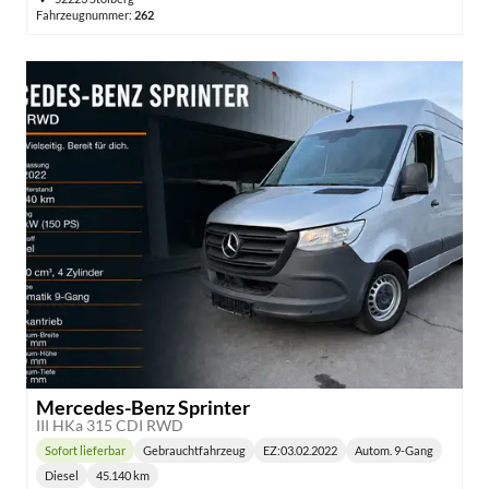
Fahrzeugnummer:
262
Mercedes-Benz Sprinter
III HKa 315 CDI RWD
Sofort lieferbar
Gebrauchtfahrzeug
EZ:
03.02.2022
Autom. 9-Gang
Lieferzeit:
Getriebe:
Diesel
45.140 km
Kraftstoff:
Kilometerstand: