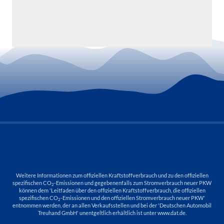
Weitere Informationen zum offiziellen Kraftstoffverbrauch und zu den offiziellen
spezifischen CO
-Emissionen und gegebenenfalls zum Stromverbrauch neuer PKW
2
können dem 'Leitfaden über den offiziellen Kraftstoffverbrauch, die offiziellen
spezifischen CO
-Emissionen und den offiziellen Stromverbrauch neuer PKW'
2
entnommen werden, der an allen Verkaufsstellen und bei der 'Deutschen Automobil
Treuhand GmbH' unentgeltlich erhältlich ist unter www.dat.de.