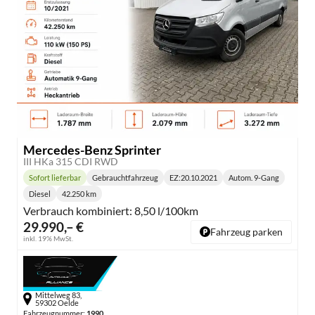
Mercedes-Benz Sprinter
III HKa 315 CDI RWD
Sofort lieferbar
Gebrauchtfahrzeug
EZ:
20.10.2021
Autom. 9-Gang
Lieferzeit:
Getriebe:
Diesel
42.250 km
Kraftstoff:
Kilometerstand:
Verbrauch kombiniert:
8,50 l/100km
29.990,– €
Fahrzeug parken
inkl. 19% MwSt.
Mittelweg 83,
59302 Oelde
Fahrzeugnummer:
1990