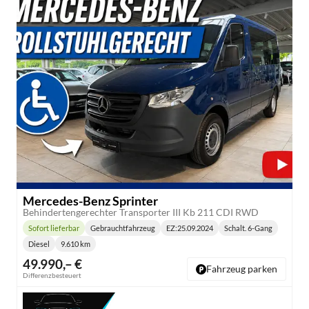
Mercedes-Benz Sprinter
Behindertengerechter Transporter III Kb 211 CDI RWD
Sofort lieferbar
Gebrauchtfahrzeug
EZ:
25.09.2024
Schalt. 6-Gang
Lieferzeit:
Getriebe:
Diesel
9.610 km
Kraftstoff:
Kilometerstand:
49.990,– €
Fahrzeug parken
Differenzbesteuert