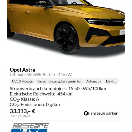
Opel Astra
Ultimate 55-kWh-Batterie 115kW
UVL
:
3 Monate
Bestellfahrzeug, konfigurierbar
Automatik
Elektro
Lieferzeit:
Getriebe:
Kraftstoff:
Stromverbrauch kombiniert:
15,50 kWh/100km
Elektrische Reichweite:
454 km
CO
-Klasse:
A
2
CO
-Emissionen:
0 g/km
2
33.313,– €
Fahrzeug parken
inkl. 19% MwSt.