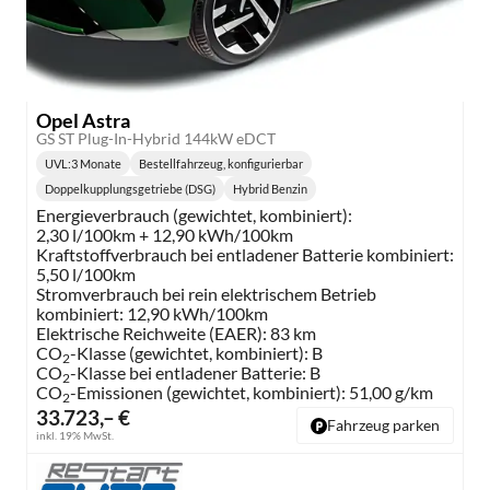
Opel Astra
GS ST Plug-In-Hybrid 144kW eDCT
UVL
:
3 Monate
Bestellfahrzeug, konfigurierbar
Lieferzeit:
Doppelkupplungsgetriebe (DSG)
Hybrid Benzin
Getriebe:
Kraftstoff:
Energieverbrauch (gewichtet, kombiniert):
2,30 l/100km + 12,90 kWh/100km
Kraftstoffverbrauch bei entladener Batterie kombiniert:
5,50 l/100km
Stromverbrauch bei rein elektrischem Betrieb
kombiniert:
12,90 kWh/100km
Elektrische Reichweite (EAER):
83 km
CO
-Klasse (gewichtet, kombiniert):
B
2
CO
-Klasse bei entladener Batterie:
B
2
CO
-Emissionen (gewichtet, kombiniert):
51,00 g/km
2
33.723,– €
Fahrzeug parken
inkl. 19% MwSt.