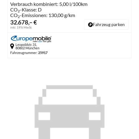
Verbrauch kombiniert:
5,00 l/100km
CO
-Klasse:
D
2
CO
-Emissionen:
130,00 g/km
2
32.678,– €
Fahrzeug parken
inkl. 19% MwSt.
Leopoldstr. 31,
80802 München
Fahrzeugnummer:
25917