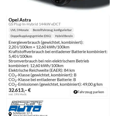
Opel Astra
GS Plug-In-Hybrid 144kW eDCT
UVL
:
3 Monate
Bestellfahrzeug, konfigurierbar
Lieferzeit:
Doppelkupplungsgetriebe (DSG)
Hybrid Benzin
Getriebe:
Kraftstoff:
Energieverbrauch (gewichtet, kombiniert):
2,20 l/100km + 12,60 kWh/100km
Kraftstoffverbrauch bei entladener Batterie kombiniert:
5,40 l/100km
Stromverbrauch bei rein elektrischem Betrieb
kombiniert:
12,60 kWh/100km
Elektrische Reichweite (EAER):
84 km
CO
-Klasse (gewichtet, kombiniert):
B
2
CO
-Klasse bei entladener Batterie:
B
2
CO
-Emissionen (gewichtet, kombiniert):
49,00 g/km
2
32.613,– €
Fahrzeug parken
inkl. 19% MwSt.
Schillerstr. 17-1,
72667 Schlaitdorf/Stuttgart