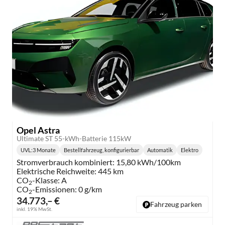
Opel Astra
Ultimate ST 55-kWh-Batterie 115kW
UVL
:
3 Monate
Bestellfahrzeug, konfigurierbar
Automatik
Elektro
Lieferzeit:
Getriebe:
Kraftstoff:
Stromverbrauch kombiniert:
15,80 kWh/100km
Elektrische Reichweite:
445 km
CO
-Klasse:
A
2
CO
-Emissionen:
0 g/km
2
34.773,– €
Fahrzeug parken
inkl. 19% MwSt.