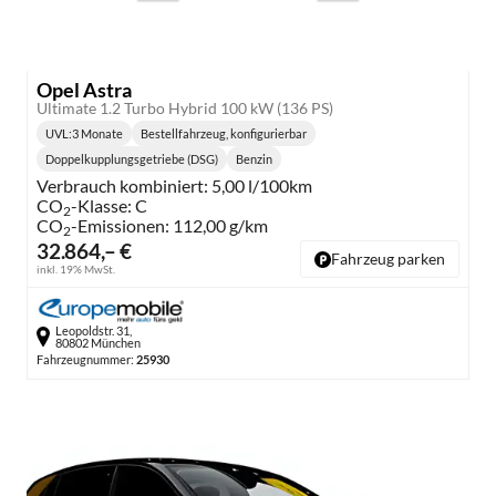
Opel Astra
Ultimate 1.2 Turbo Hybrid 100 kW (136 PS)
UVL
:
3 Monate
Bestellfahrzeug, konfigurierbar
Lieferzeit:
Doppelkupplungsgetriebe (DSG)
Benzin
Getriebe:
Kraftstoff:
Verbrauch kombiniert:
5,00 l/100km
CO
-Klasse:
C
2
CO
-Emissionen:
112,00 g/km
2
32.864,– €
Fahrzeug parken
inkl. 19% MwSt.
Leopoldstr. 31,
80802 München
Fahrzeugnummer:
25930