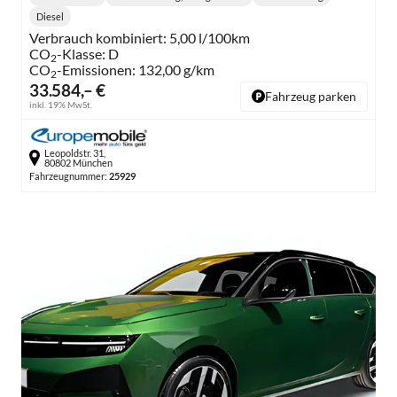
Lieferzeit:
Getriebe:
Diesel
Kraftstoff:
Verbrauch kombiniert:
5,00 l/100km
CO
-Klasse:
D
2
CO
-Emissionen:
132,00 g/km
2
33.584,– €
Fahrzeug parken
inkl. 19% MwSt.
Leopoldstr. 31,
80802 München
Fahrzeugnummer:
25929