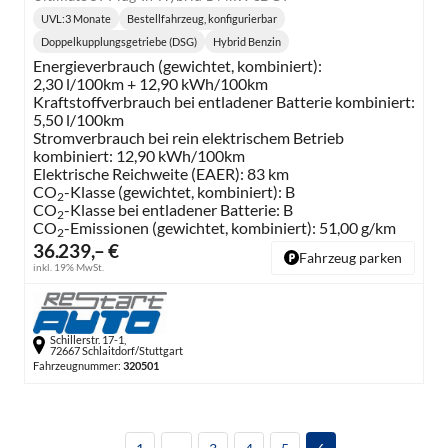
UVL
:
3 Monate
Bestellfahrzeug, konfigurierbar
Lieferzeit:
Doppelkupplungsgetriebe (DSG)
Hybrid Benzin
Getriebe:
Kraftstoff:
Energieverbrauch (gewichtet, kombiniert):
2,30 l/100km + 12,90 kWh/100km
Kraftstoffverbrauch bei entladener Batterie kombiniert:
5,50 l/100km
Stromverbrauch bei rein elektrischem Betrieb
kombiniert:
12,90 kWh/100km
Elektrische Reichweite (EAER):
83 km
CO
-Klasse (gewichtet, kombiniert):
B
2
CO
-Klasse bei entladener Batterie:
B
2
CO
-Emissionen (gewichtet, kombiniert):
51,00 g/km
2
36.239,– €
Fahrzeug parken
inkl. 19% MwSt.
Schillerstr. 17-1,
72667 Schlaitdorf/Stuttgart
Fahrzeugnummer:
320501