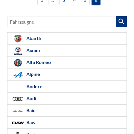
1
...
3
4
5
6
Fahrzeugnr.
Abarth
Aixam
Alfa Romeo
Alpine
Andere
Audi
Baic
Baw