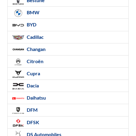
Bestune
BMW
BYD
Cadillac
Changan
Citroën
Cupra
Dacia
Daihatsu
DFM
DFSK
DS Automobiles