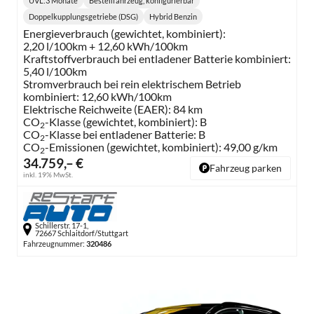
UVL
:
3 Monate
Bestellfahrzeug, konfigurierbar
Lieferzeit:
Doppelkupplungsgetriebe (DSG)
Hybrid Benzin
Getriebe:
Kraftstoff:
Energieverbrauch (gewichtet, kombiniert):
2,20 l/100km + 12,60 kWh/100km
Kraftstoffverbrauch bei entladener Batterie kombiniert:
5,40 l/100km
Stromverbrauch bei rein elektrischem Betrieb
kombiniert:
12,60 kWh/100km
Elektrische Reichweite (EAER):
84 km
CO
-Klasse (gewichtet, kombiniert):
B
2
CO
-Klasse bei entladener Batterie:
B
2
CO
-Emissionen (gewichtet, kombiniert):
49,00 g/km
2
34.759,– €
Fahrzeug parken
inkl. 19% MwSt.
Schillerstr. 17-1,
72667 Schlaitdorf/Stuttgart
Fahrzeugnummer:
320486