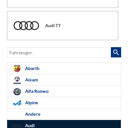
Audi TT
Fahrzeugnr.
Abarth
Aixam
Alfa Romeo
Alpine
Andere
Audi