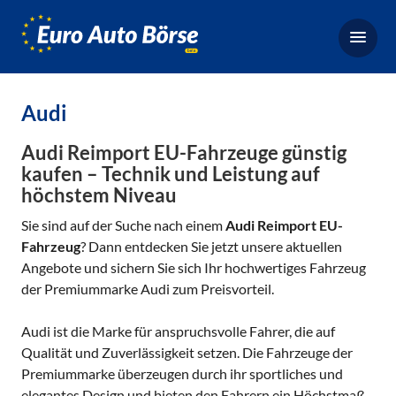
Euro-
Auto-
Börse,
Fahrzeugbörse
Audi
für
Gebrauchtwagen,
Audi Reimport EU-Fahrzeuge günstig
Bestellfahrzeuge,
kaufen – Technik und Leistung auf
höchstem Niveau
Neuwagen
Sie sind auf der Suche nach einem
Audi Reimport EU-
Fahrzeug
? Dann entdecken Sie jetzt unsere aktuellen
Angebote und sichern Sie sich Ihr hochwertiges Fahrzeug
der Premiummarke Audi zum Preisvorteil.
Audi ist die Marke für anspruchsvolle Fahrer, die auf
Qualität und Zuverlässigkeit setzen. Die Fahrzeuge der
Premiummarke überzeugen durch ihr sportliches und
elegantes Design und bieten den Fahrern ein Höchstmaß