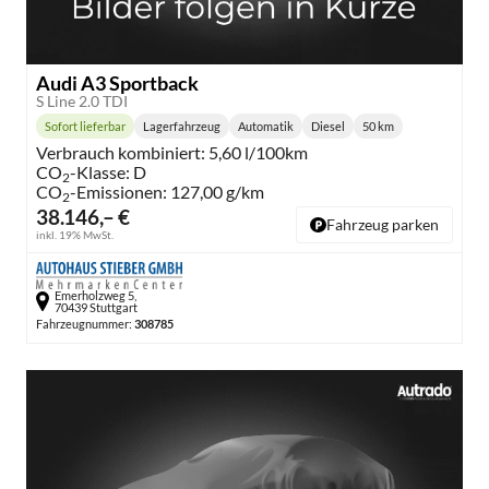
Audi A3 Sportback
S Line 2.0 TDI
Sofort lieferbar
Lagerfahrzeug
Automatik
Diesel
50 km
Lieferzeit:
Getriebe:
Kraftstoff:
Kilometerstand:
Verbrauch kombiniert:
5,60 l/100km
CO
-Klasse:
D
2
CO
-Emissionen:
127,00 g/km
2
38.146,– €
Fahrzeug parken
inkl. 19% MwSt.
Emerholzweg 5,
70439 Stuttgart
Fahrzeugnummer:
308785