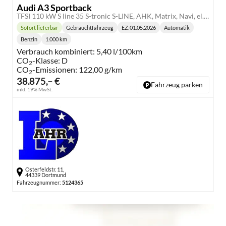
Audi A3 Sportback
TFSI 110 kW S line 35 S-tronic S-LINE, AHK, Matrix, Navi, el. Klappe, Kamera, Winter, 3 J.-Garantie
Sofort lieferbar
Gebrauchtfahrzeug
EZ:
01.05.2026
Automatik
Lieferzeit:
Getriebe:
Benzin
1.000 km
Kraftstoff:
Kilometerstand:
Verbrauch kombiniert:
5,40 l/100km
CO
-Klasse:
D
2
CO
-Emissionen:
122,00 g/km
2
38.875,– €
Fahrzeug parken
inkl. 19% MwSt.
Osterfeldstr. 11,
44339 Dortmund
Fahrzeugnummer:
5124365