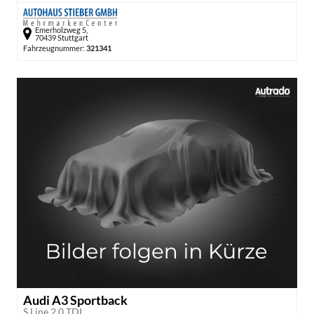
Emerholzweg 5,
70439 Stuttgart
Fahrzeugnummer:
321341
Audi A3 Sportback
S Line 2.0 TDI