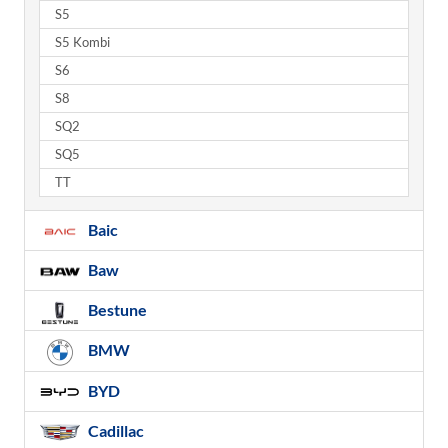
S5
S5 Kombi
S6
S8
SQ2
SQ5
TT
Baic
Baw
Bestune
BMW
BYD
Cadillac