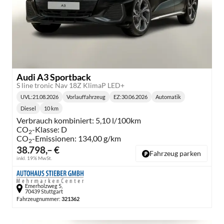
Audi A3 Sportback
S line tronic Nav 18Z KlimaP LED+
UVL
:
21.08.2026
Vorlauffahrzeug
EZ:
30.06.2026
Automatik
Lieferzeit:
Getriebe:
Diesel
10 km
Kraftstoff:
Kilometerstand:
Verbrauch kombiniert:
5,10 l/100km
CO
-Klasse:
D
2
CO
-Emissionen:
134,00 g/km
2
38.798,– €
Fahrzeug parken
inkl. 19% MwSt.
Emerholzweg 5,
70439 Stuttgart
Fahrzeugnummer:
321362