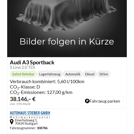
Audi A3 Sportback
S Line 2.0 TDI
Sofort lieferbar
Lagerfahrzeug
Automatik
Diesel
50 km
Lieferzeit:
Getriebe:
Kraftstoff:
Kilometerstand:
Verbrauch kombiniert:
5,60 l/100km
CO
-Klasse:
D
2
CO
-Emissionen:
127,00 g/km
2
38.146,– €
Fahrzeug parken
inkl. 19% MwSt.
Emerholzweg 5,
70439 Stuttgart
Fahrzeugnummer:
308786