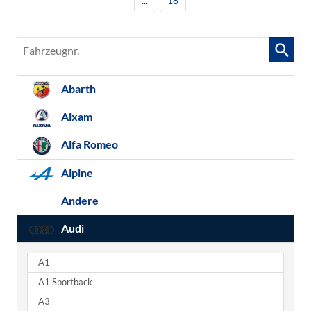
...
18
Fahrzeugnr.
Abarth
Aixam
Alfa Romeo
Alpine
Andere
Audi
A1
A1 Sportback
A3