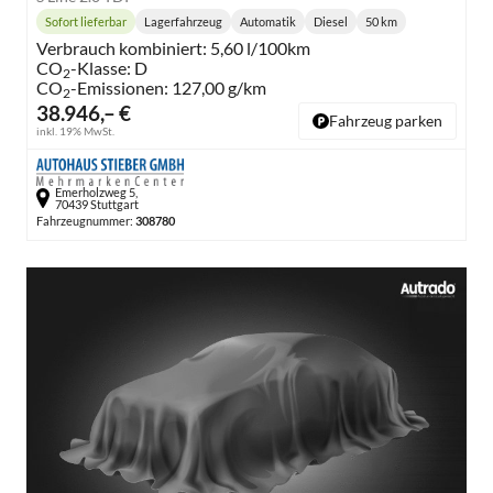
Sofort lieferbar
Lagerfahrzeug
Automatik
Diesel
50 km
Lieferzeit:
Getriebe:
Kraftstoff:
Kilometerstand:
Verbrauch kombiniert:
5,60 l/100km
CO
-Klasse:
D
2
CO
-Emissionen:
127,00 g/km
2
38.946,– €
Fahrzeug parken
inkl. 19% MwSt.
Emerholzweg 5,
70439 Stuttgart
Fahrzeugnummer:
308780