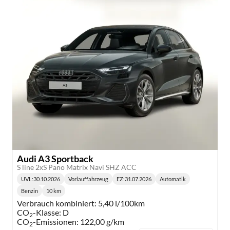
Audi A3 Sportback
S line 2xS Pano Matrix Navi SHZ ACC
UVL
:
30.10.2026
Vorlauffahrzeug
EZ:
31.07.2026
Automatik
Lieferzeit:
Getriebe:
Benzin
10 km
Kraftstoff:
Kilometerstand:
Verbrauch kombiniert:
5,40 l/100km
CO
-Klasse:
D
2
CO
-Emissionen:
122,00 g/km
2