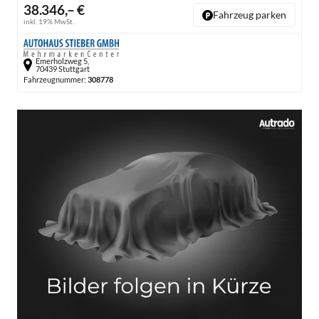
38.346,– €
Fahrzeug parken
inkl. 19% MwSt.
Emerholzweg 5,
70439 Stuttgart
Fahrzeugnummer:
308778