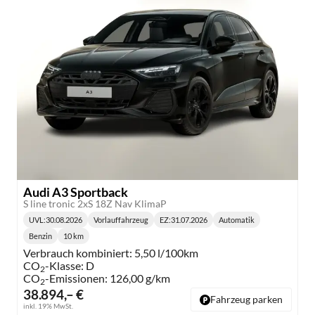
Audi A3 Sportback
S line tronic 2xS 18Z Nav KlimaP
UVL
:
30.08.2026
Vorlauffahrzeug
EZ:
31.07.2026
Automatik
Lieferzeit:
Getriebe:
Benzin
10 km
Kraftstoff:
Kilometerstand:
Verbrauch kombiniert:
5,50 l/100km
CO
-Klasse:
D
2
CO
-Emissionen:
126,00 g/km
2
38.894,– €
Fahrzeug parken
inkl. 19% MwSt.