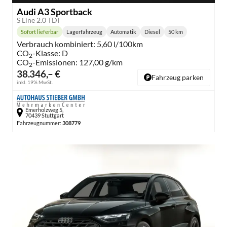
Audi A3 Sportback
S Line 2.0 TDI
Sofort lieferbar
Lagerfahrzeug
Automatik
Diesel
50 km
Lieferzeit:
Getriebe:
Kraftstoff:
Kilometerstand:
Verbrauch kombiniert:
5,60 l/100km
CO
-Klasse:
D
2
CO
-Emissionen:
127,00 g/km
2
38.346,– €
Fahrzeug parken
inkl. 19% MwSt.
Emerholzweg 5,
70439 Stuttgart
Fahrzeugnummer:
308779