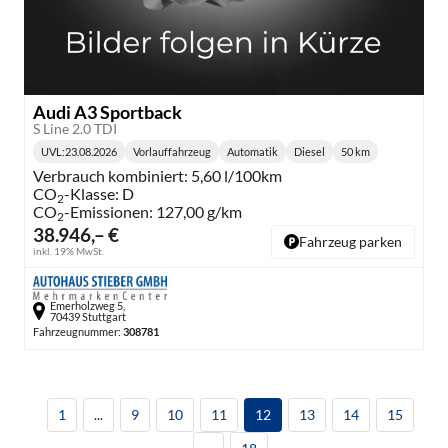
Audi A3 Sportback
S Line 2.0 TDI
UVL
:
23.08.2026
Vorlauffahrzeug
Automatik
Diesel
50 km
Lieferzeit:
Getriebe:
Kraftstoff:
Kilometerstand:
Verbrauch kombiniert:
5,60 l/100km
CO
-Klasse:
D
2
CO
-Emissionen:
127,00 g/km
2
38.946,– €
Fahrzeug parken
inkl. 19% MwSt.
Emerholzweg 5,
70439 Stuttgart
Fahrzeugnummer:
308781
1
...
9
10
11
12
13
14
15