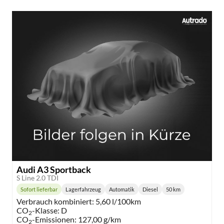
Audi A3 Sportback
S Line 2.0 TDI
Sofort lieferbar
Lagerfahrzeug
Automatik
Diesel
50 km
Lieferzeit:
Getriebe:
Kraftstoff:
Kilometerstand:
Verbrauch kombiniert:
5,60 l/100km
CO
-Klasse:
D
2
CO
-Emissionen:
127,00 g/km
2