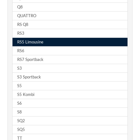
Q8
QUATTRO
RS Q8
RS3
RS5 Limousine
RS6
RS7 Sportback
S3
S3 Sportback
S5
S5 Kombi
S6
S8
SQ2
SQ5
TT