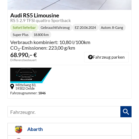
Audi RS5 Limousine
RS 5 2.9 TFSI quattro Sportback
Sofort lieferbar
Gebrauchtfahrzeug
EZ:
20.06.2024
Autom. 8-Gang
Lieferzeit:
Getriebe:
Super Plus
18.800 km
Kraftstoff:
Kilometerstand:
Verbrauch kombiniert:
10,80 l/100km
CO
-Emissionen:
223,00 g/km
2
68.990,– €
Fahrzeug parken
Differenzbesteuert
Mittelweg 83,
59302 Oelde
Fahrzeugnummer:
1846
Fahrzeugnr.
Abarth