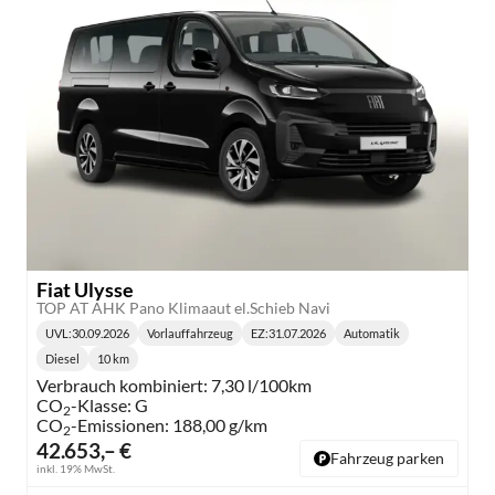
Fiat Ulysse
TOP AT AHK Pano Klimaaut el.Schieb Navi
UVL
:
30.09.2026
Vorlauffahrzeug
EZ:
31.07.2026
Automatik
Lieferzeit:
Getriebe:
Diesel
10 km
Kraftstoff:
Kilometerstand:
Verbrauch kombiniert:
7,30 l/100km
CO
-Klasse:
G
2
CO
-Emissionen:
188,00 g/km
2
42.653,– €
Fahrzeug parken
inkl. 19% MwSt.