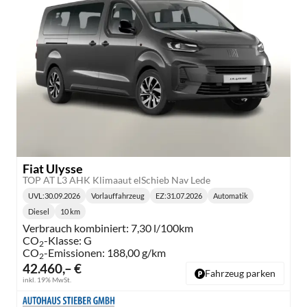
Fiat Ulysse
TOP AT L3 AHK Klimaaut elSchieb Nav Lede
UVL
:
30.09.2026
Vorlauffahrzeug
EZ:
31.07.2026
Automatik
Lieferzeit:
Getriebe:
Diesel
10 km
Kraftstoff:
Kilometerstand:
Verbrauch kombiniert:
7,30 l/100km
CO
-Klasse:
G
2
CO
-Emissionen:
188,00 g/km
2
42.460,– €
Fahrzeug parken
inkl. 19% MwSt.