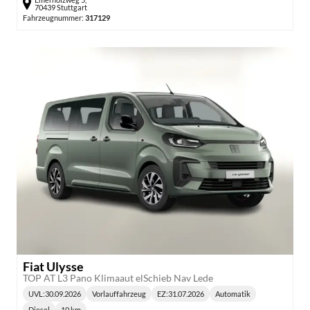
70439 Stuttgart
Fahrzeugnummer:
317129
Fiat Ulysse
TOP AT L3 Pano Klimaaut elSchieb Nav Lede
UVL
:
30.09.2026
Vorlauffahrzeug
EZ:
31.07.2026
Automatik
Lieferzeit:
Getriebe:
Diesel
10 km