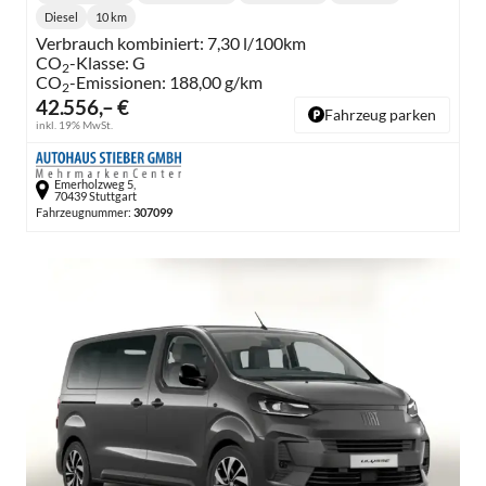
Lieferzeit:
Getriebe:
Diesel
10 km
Kraftstoff:
Kilometerstand:
Verbrauch kombiniert:
7,30 l/100km
CO
-Klasse:
G
2
CO
-Emissionen:
188,00 g/km
2
42.556,– €
Fahrzeug parken
inkl. 19% MwSt.
Emerholzweg 5,
70439 Stuttgart
Fahrzeugnummer:
307099