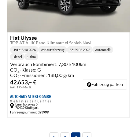
Fiat Ulysse
TOP AT AHK Pano Klimaaut el.Schieb Navi
UVL
:
15.10.2026
Vorlauffahrzeug
EZ:
29.05.2026
Automatik
Lieferzeit:
Getriebe:
Diesel
10 km
Kraftstoff:
Kilometerstand:
Verbrauch kombiniert:
7,30 l/100km
CO
-Klasse:
G
2
CO
-Emissionen:
188,00 g/km
2
42.653,– €
Fahrzeug parken
inkl. 19% MwSt.
Emerholzweg 5,
70439 Stuttgart
Fahrzeugnummer:
323999