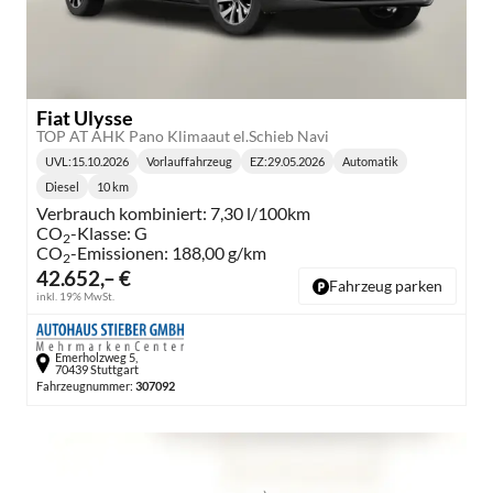
Fiat Ulysse
TOP AT AHK Pano Klimaaut el.Schieb Navi
UVL
:
15.10.2026
Vorlauffahrzeug
EZ:
29.05.2026
Automatik
Lieferzeit:
Getriebe:
Diesel
10 km
Kraftstoff:
Kilometerstand:
Verbrauch kombiniert:
7,30 l/100km
CO
-Klasse:
G
2
CO
-Emissionen:
188,00 g/km
2
42.652,– €
Fahrzeug parken
inkl. 19% MwSt.
Emerholzweg 5,
70439 Stuttgart
Fahrzeugnummer:
307092