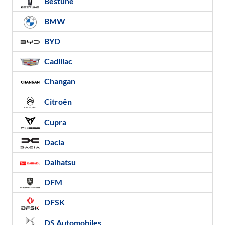
Bestune
BMW
BYD
Cadillac
Changan
Citroën
Cupra
Dacia
Daihatsu
DFM
DFSK
DS Automobiles