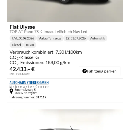
Fiat Ulysse
TOP AT Pano 7S Klimaaut elSchieb Nav Led
UVL
:
30.09.2026
Vorlauffahrzeug
EZ:
31.07.2026
Automatik
Lieferzeit:
Getriebe:
Diesel
10 km
Kraftstoff:
Kilometerstand:
Verbrauch kombiniert:
7,30 l/100km
CO
-Klasse:
G
2
CO
-Emissionen:
188,00 g/km
2
42.433,– €
Fahrzeug parken
inkl. 19% MwSt.
Emerholzweg 5,
70439 Stuttgart
Fahrzeugnummer:
317119