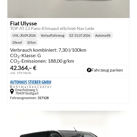
Fiat Ulysse
TOP AT L3 Pano Klimaaut elSchieb Nav Lede
UVL
:
30.09.2026
Vorlauffahrzeug
EZ:
31.07.2026
Automatik
Lieferzeit:
Getriebe:
Diesel
10 km
Kraftstoff:
Kilometerstand:
Verbrauch kombiniert:
7,30 l/100km
CO
-Klasse:
G
2
CO
-Emissionen:
188,00 g/km
2
42.364,– €
Fahrzeug parken
inkl. 19% MwSt.
Emerholzweg 5,
70439 Stuttgart
Fahrzeugnummer:
317128