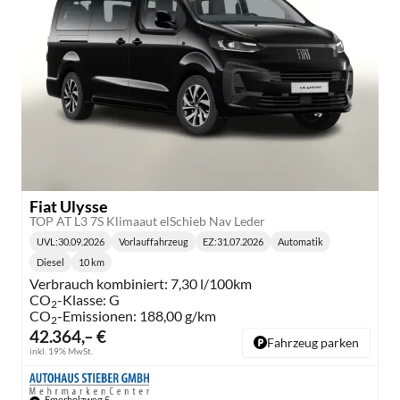
Fiat Ulysse
TOP AT L3 7S Klimaaut elSchieb Nav Leder
UVL
:
30.09.2026
Vorlauffahrzeug
EZ:
31.07.2026
Automatik
Lieferzeit:
Getriebe:
Diesel
10 km
Kraftstoff:
Kilometerstand:
Verbrauch kombiniert:
7,30 l/100km
CO
-Klasse:
G
2
CO
-Emissionen:
188,00 g/km
2
42.364,– €
Fahrzeug parken
inkl. 19% MwSt.
Emerholzweg 5,