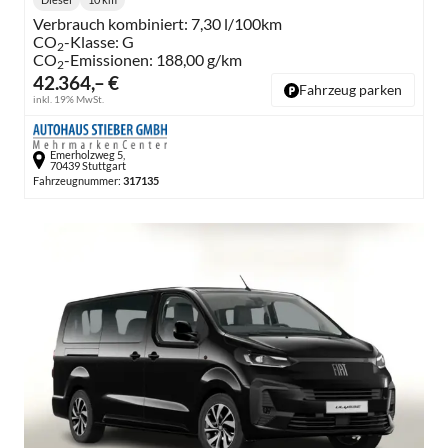
Kraftstoff:
Kilometerstand:
Verbrauch kombiniert:
7,30 l/100km
CO
-Klasse:
G
2
CO
-Emissionen:
188,00 g/km
2
42.364,– €
Fahrzeug parken
inkl. 19% MwSt.
Emerholzweg 5,
70439 Stuttgart
Fahrzeugnummer:
317135