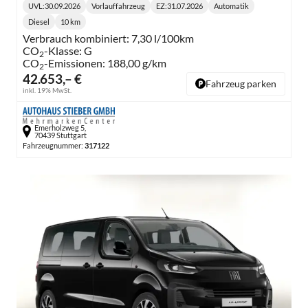
UVL
:
30.09.2026
Vorlauffahrzeug
EZ:
31.07.2026
Automatik
Lieferzeit:
Getriebe:
Diesel
10 km
Kraftstoff:
Kilometerstand:
Verbrauch kombiniert:
7,30 l/100km
CO
-Klasse:
G
2
CO
-Emissionen:
188,00 g/km
2
42.653,– €
Fahrzeug parken
inkl. 19% MwSt.
Emerholzweg 5,
70439 Stuttgart
Fahrzeugnummer:
317122