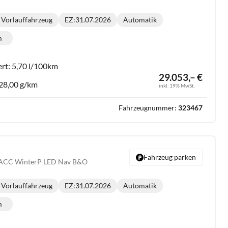
Vorlauffahrzeug
EZ:
31.07.2026
Automatik
Getriebe:
m
lometerstand:
ert:
5,70 l/100km
29.053,– €
28,00 g/km
inkl. 19% MwSt.
Fahrzeugnummer:
323467
Fahrzeug parken
 ACC WinterP LED Nav B&O
Vorlauffahrzeug
EZ:
31.07.2026
Automatik
Getriebe:
m
lometerstand: