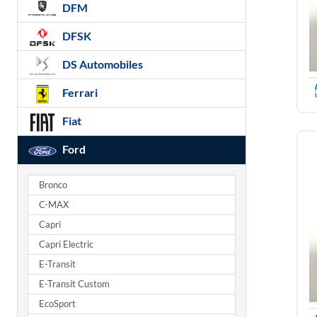
DFM
DFSK
DS Automobiles
Ferrari
Fiat
Ford
Bronco
C-MAX
Capri
Capri Electric
E-Transit
E-Transit Custom
EcoSport