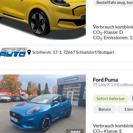
Bestellfahrzeug, ko
Verbrauch kombini
CO
-Klasse:
D
2
CO
-Emissionen:
1
2
Schillerstr. 17-1,
72667 Schlaitdorf/Stuttgart
Ford Puma
ST-Line X 1.0 EcoBoo
Sofort lieferbar
Lieferzeit:
Benzin
1 k
Kraftstoff:
Ki
Verbrauch kombini
CO
-Klasse:
E
2