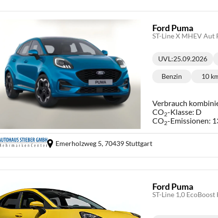
Ford Puma
ST-Line X MHEV Aut 
UVL
:
25.09.2026
Lieferzeit:
Benzin
10 k
Kraftstoff:
Ki
Verbrauch kombini
CO
-Klasse:
D
2
CO
-Emissionen:
1
2
Emerholzweg 5,
70439 Stuttgart
Ford Puma
ST-Line 1,0 EcoBoos