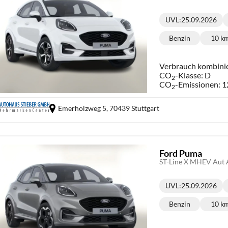
UVL
:
25.09.2026
Lieferzeit:
Benzin
10 k
Kraftstoff:
Ki
Verbrauch kombini
CO
-Klasse:
D
2
CO
-Emissionen:
1
2
Emerholzweg 5,
70439 Stuttgart
Ford Puma
ST-Line X MHEV Aut
UVL
:
25.09.2026
Lieferzeit:
Benzin
10 k
Kraftstoff:
Ki