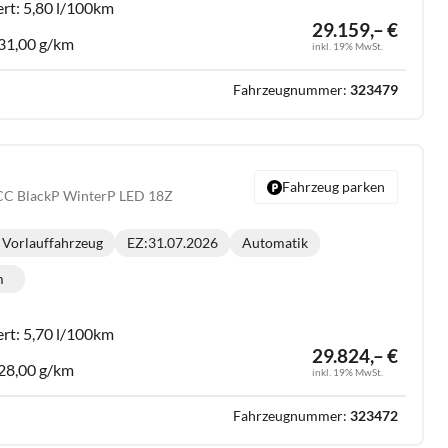
ert:
5,80 l/100km
29.159,– €
31,00 g/km
inkl. 19% MwSt.
Fahrzeugnummer:
323479
Fahrzeug parken
CC BlackP WinterP LED 18Z
Vorlauffahrzeug
EZ:
31.07.2026
Automatik
Getriebe:
m
lometerstand:
ert:
5,70 l/100km
29.824,– €
28,00 g/km
inkl. 19% MwSt.
Fahrzeugnummer:
323472