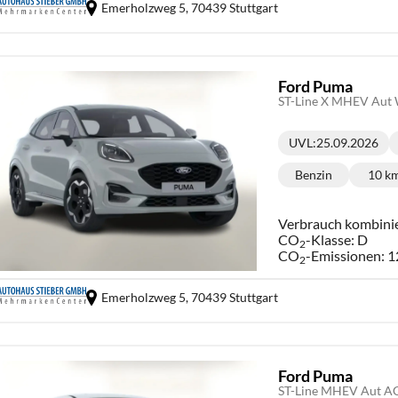
Emerholzweg 5,
70439 Stuttgart
Ford Puma
ST-Line X MHEV Aut
UVL
:
25.09.2026
Lieferzeit:
Benzin
10 k
Kraftstoff:
Ki
Verbrauch kombini
CO
-Klasse:
D
2
CO
-Emissionen:
1
2
Emerholzweg 5,
70439 Stuttgart
Ford Puma
ST-Line MHEV Aut A