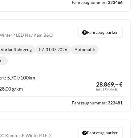
Fahrzeugnummer:
323466
Fahrzeug parken
 WinterP LED Nav Kam B&O
Vorlauffahrzeug
EZ:
31.07.2026
Automatik
Getriebe:
m
lometerstand:
ert:
5,70 l/100km
28.869,– €
28,00 g/km
inkl. 19% MwSt.
Fahrzeugnummer:
323481
Fahrzeug parken
CC KomfortP WinterP LED