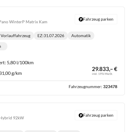
Fahrzeug parken
Pano WinterP Matrix Kam
Vorlauffahrzeug
EZ:
31.07.2026
Automatik
Getriebe:
m
lometerstand:
ert:
5,80 l/100km
29.833,– €
31,00 g/km
inkl. 19% MwSt.
Fahrzeugnummer:
323478
Fahrzeug parken
t Hybrid 92kW