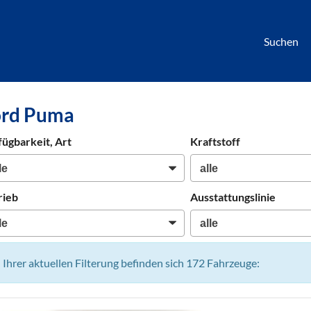
Suchen
börse
ord Puma
htwagen,
hrzeuge,
fügbarkeit, Art
Kraftstoff
en
rieb
Ausstattungslinie
n Ihrer aktuellen Filterung befinden sich
172
Fahrzeuge: