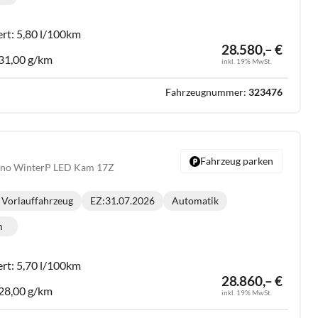
lometerstand:
ert:
5,80 l/100km
28.580,– €
31,00 g/km
inkl. 19% MwSt.
Fahrzeugnummer:
323476
Fahrzeug parken
ano WinterP LED Kam 17Z
Vorlauffahrzeug
EZ:
31.07.2026
Automatik
Getriebe:
m
lometerstand:
ert:
5,70 l/100km
28.860,– €
28,00 g/km
inkl. 19% MwSt.