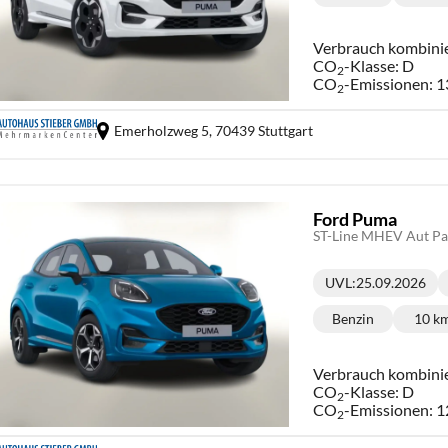
Kraftstoff:
Ki
Verbrauch kombini
CO
-Klasse:
D
2
CO
-Emissionen:
1
2
Emerholzweg 5,
70439 Stuttgart
Ford Puma
ST-Line MHEV Aut P
UVL
:
25.09.2026
Lieferzeit:
Benzin
10 k
Kraftstoff:
Ki
Verbrauch kombini
CO
-Klasse:
D
2
CO
-Emissionen:
1
2