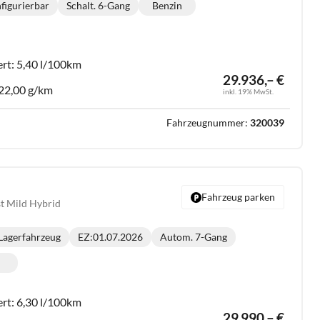
nfigurierbar
Schalt. 6-Gang
Benzin
Getriebe:
Kraftstoff:
ert:
5,40 l/100km
29.936,– €
22,00 g/km
inkl. 19% MwSt.
Fahrzeugnummer:
320039
Fahrzeug parken
st Mild Hybrid
Lagerfahrzeug
EZ:
01.07.2026
Autom. 7-Gang
Getriebe:
m
lometerstand:
ert:
6,30 l/100km
29.990,– €