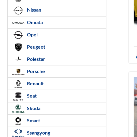
Nissan
Omoda
Opel
Peugeot
Polestar
Porsche
Renault
Seat
Skoda
Smart
Ssangyong