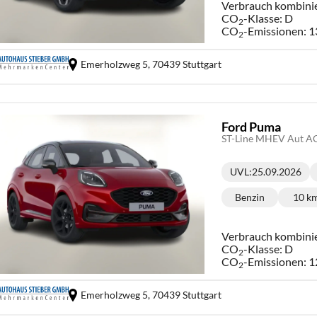
Verbrauch kombini
CO
-Klasse:
D
2
CO
-Emissionen:
1
2
Emerholzweg 5,
70439 Stuttgart
Ford Puma
ST-Line MHEV Aut A
UVL
:
25.09.2026
Lieferzeit:
Benzin
10 k
Kraftstoff:
Ki
Verbrauch kombini
CO
-Klasse:
D
2
CO
-Emissionen:
1
2
Emerholzweg 5,
70439 Stuttgart