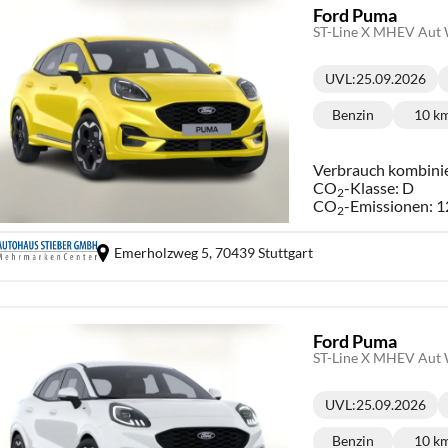
Ford Puma
ST-Line X MHEV Aut
UVL
:
25.09.2026
Lieferzeit:
Benzin
10 k
Kraftstoff:
Ki
Verbrauch kombini
CO
-Klasse:
D
2
CO
-Emissionen:
1
2
Emerholzweg 5,
70439 Stuttgart
Ford Puma
ST-Line X MHEV Aut 
UVL
:
25.09.2026
Lieferzeit:
Benzin
10 k