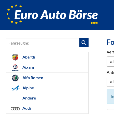
Euro-
Auto-
Börse,
Fahrzeug
für
F
Fahrzeugnr.
Gebrauc
Bestellfa
Ver
Neuwag
Abarth
Aixam
Ant
Alfa Romeo
Alpine
I
Andere
Audi