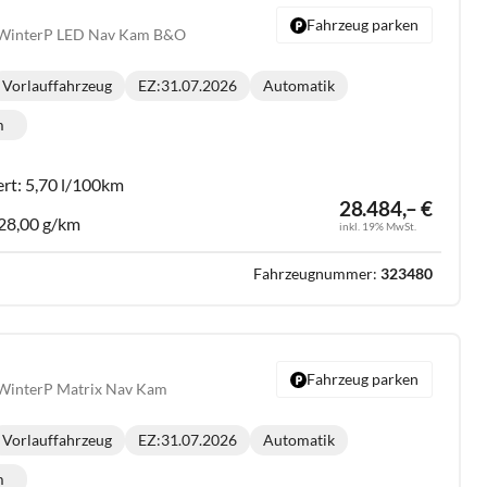
Fahrzeug parken
 WinterP LED Nav Kam B&O
Vorlauffahrzeug
EZ:
31.07.2026
Automatik
Getriebe:
m
lometerstand:
ert:
5,70 l/100km
28.484,– €
28,00 g/km
inkl. 19% MwSt.
Fahrzeugnummer:
323480
Fahrzeug parken
WinterP Matrix Nav Kam
Vorlauffahrzeug
EZ:
31.07.2026
Automatik
Getriebe:
m