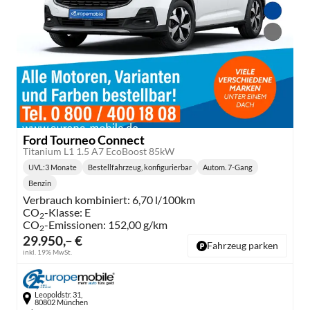
Ford Tourneo Connect
Titanium L1 1.5 A7 EcoBoost 85kW
UVL
:
3 Monate
Bestellfahrzeug, konfigurierbar
Autom. 7-Gang
Lieferzeit:
Getriebe:
Benzin
Kraftstoff:
Verbrauch kombiniert:
6,70 l/100km
CO
-Klasse:
E
2
CO
-Emissionen:
152,00 g/km
2
29.950,– €
Fahrzeug parken
inkl. 19% MwSt.
Leopoldstr. 31,
80802 München