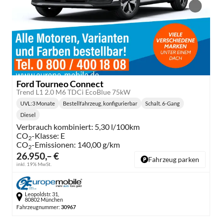
Ford Tourneo Connect
Trend L1 2.0 M6 TDCi EcoBlue 75kW
UVL
:
3 Monate
Bestellfahrzeug, konfigurierbar
Schalt. 6-Gang
Lieferzeit:
Getriebe:
Diesel
Kraftstoff:
Verbrauch kombiniert:
5,30 l/100km
CO
-Klasse:
E
2
CO
-Emissionen:
140,00 g/km
2
26.950,– €
Fahrzeug parken
inkl. 19% MwSt.
Leopoldstr. 31,
80802 München
Fahrzeugnummer:
30967