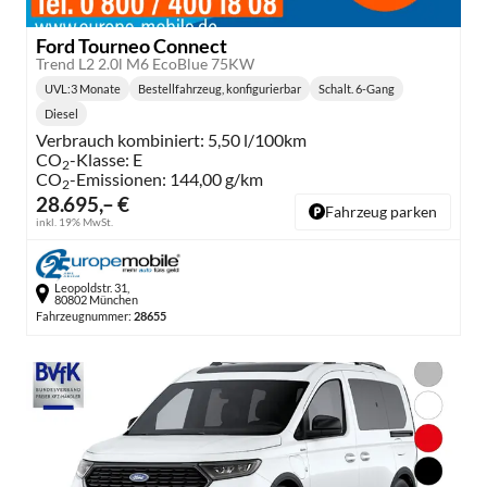
Ford Tourneo Connect
Trend L2 2.0l M6 EcoBlue 75KW
UVL
:
3 Monate
Bestellfahrzeug, konfigurierbar
Schalt. 6-Gang
Lieferzeit:
Getriebe:
Diesel
Kraftstoff:
Verbrauch kombiniert:
5,50 l/100km
CO
-Klasse:
E
2
CO
-Emissionen:
144,00 g/km
2
28.695,– €
Fahrzeug parken
inkl. 19% MwSt.
Leopoldstr. 31,
80802 München
Fahrzeugnummer:
28655