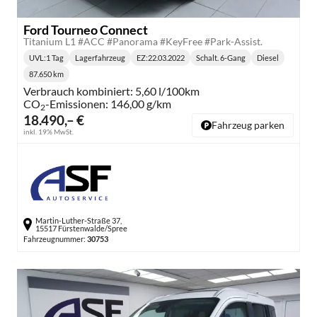
Ford Tourneo Connect
Titanium L1 #ACC #Panorama #KeyFree #Park-Assist.
UVL
:
1 Tag
Lagerfahrzeug
EZ:
22.03.2022
Schalt. 6-Gang
Diesel
Lieferzeit:
Getriebe:
Kraftstoff:
87.650 km
Kilometerstand:
Verbrauch kombiniert:
5,60 l/100km
CO
-Emissionen:
146,00 g/km
2
18.490,– €
Fahrzeug parken
inkl. 19% MwSt.
Martin-Luther-Straße 37,
15517 Fürstenwalde/Spree
Fahrzeugnummer:
30753