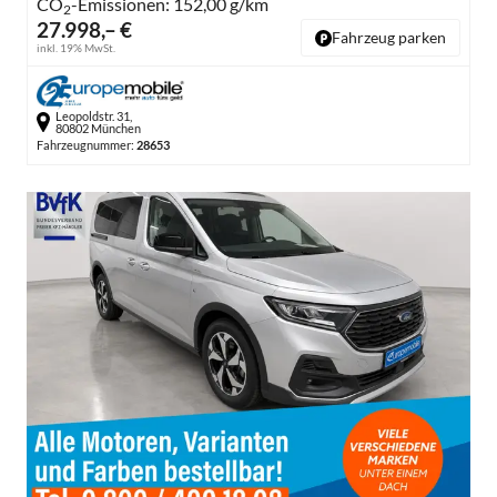
CO
-Emissionen:
152,00 g/km
2
27.998,– €
Fahrzeug parken
inkl. 19% MwSt.
Leopoldstr. 31,
80802 München
Fahrzeugnummer:
28653