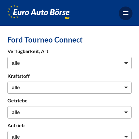
Euro-
Auto-
Börse,
Fahrzeugbörse
Ford Tourneo Connect
für
Gebrauchtwagen,
Verfügbarkeit, Art
Bestellfahrzeuge,
Neuwagen
Kraftstoff
Getriebe
Antrieb