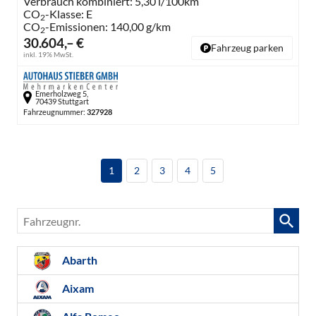
Verbrauch kombiniert:
5,30 l/100km
CO
-Klasse:
E
2
CO
-Emissionen:
140,00 g/km
2
30.604,– €
Fahrzeug parken
inkl. 19% MwSt.
Emerholzweg 5,
70439 Stuttgart
Fahrzeugnummer:
327928
1
2
3
4
5
Fahrzeugnr.
Abarth
Aixam