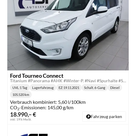
Ford Tourneo Connect
Titanium #Panorama #AHK #Winter-P. #Navi #Spurhalte #Schilderkennung #Tempomat
UVL
:
1 Tag
Lagerfahrzeug
EZ:
19.11.2021
Schalt. 6-Gang
Diesel
Lieferzeit:
Getriebe:
Kraftstoff:
105.520 km
Kilometerstand:
Verbrauch kombiniert:
5,60 l/100km
CO
-Emissionen:
145,00 g/km
2
18.990,– €
Fahrzeug parken
inkl. 19% MwSt.