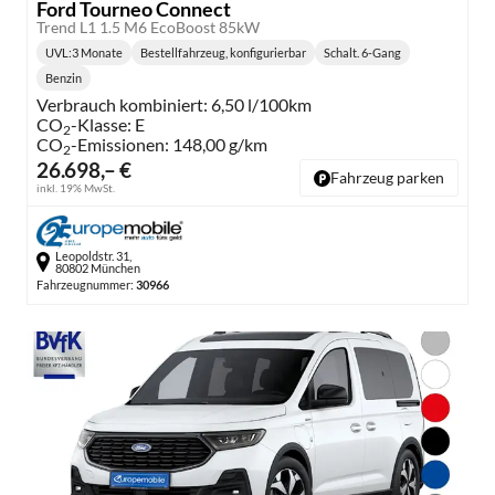
Ford Tourneo Connect
Trend L1 1.5 M6 EcoBoost 85kW
UVL
:
3 Monate
Bestellfahrzeug, konfigurierbar
Schalt. 6-Gang
Lieferzeit:
Getriebe:
Benzin
Kraftstoff:
Verbrauch kombiniert:
6,50 l/100km
CO
-Klasse:
E
2
CO
-Emissionen:
148,00 g/km
2
26.698,– €
Fahrzeug parken
inkl. 19% MwSt.
Leopoldstr. 31,
80802 München
Fahrzeugnummer:
30966