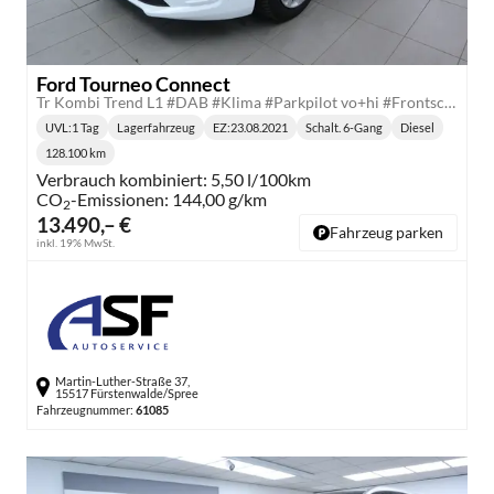
Ford Tourneo Connect
Tr Kombi Trend L1 #DAB #Klima #Parkpilot vo+hi #Frontscheibe heizbar
UVL
:
1 Tag
Lagerfahrzeug
EZ:
23.08.2021
Schalt. 6-Gang
Diesel
Lieferzeit:
Getriebe:
Kraftstoff:
128.100 km
Kilometerstand:
Verbrauch kombiniert:
5,50 l/100km
CO
-Emissionen:
144,00 g/km
2
13.490,– €
Fahrzeug parken
inkl. 19% MwSt.
Martin-Luther-Straße 37,
15517 Fürstenwalde/Spree
Fahrzeugnummer:
61085