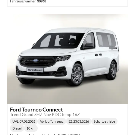
Fahrzeugnummer:
30968
Ford Tourneo Connect
Trend Grand SHZ Nav PDC temp 16Z
UVL
:
07.08.2026
Vorlauffahrzeug
EZ:
23.03.2026
Schaltgetriebe
Lieferzeit:
Getriebe:
Diesel
10 km
Kraftstoff:
Kilometerstand: