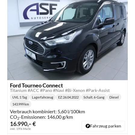
Ford Tourneo Connect
Titanium #ACC #Pano #Navi #Bi-Xenon #Park-Assist
UVL
:
1 Tag
Lagerfahrzeug
EZ:
26.04.2022
Schalt. 6-Gang
Diesel
Lieferzeit:
Getriebe:
Kraftstoff:
143.999 km
Kilometerstand:
Verbrauch kombiniert:
5,60 l/100km
CO
-Emissionen:
146,00 g/km
2
16.990,– €
Fahrzeug parken
inkl. 19% MwSt.