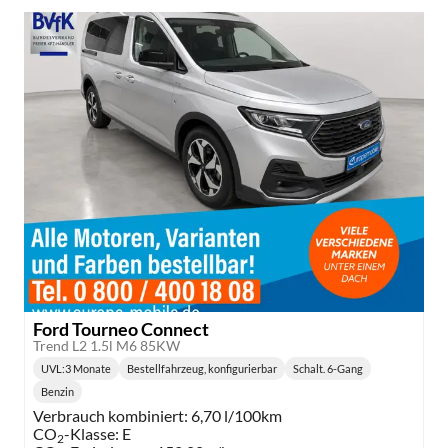
Ford Tourneo Connect
Trend L2 1.5l M6 85KW
UVL
:
3 Monate
Bestellfahrzeug, konfigurierbar
Schalt. 6-Gang
Lieferzeit:
Getriebe:
Benzin
Kraftstoff:
Verbrauch kombiniert:
6,70 l/100km
CO
-Klasse:
E
2