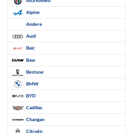
Alfa Romeo
Alpine
Andere
Audi
Baic
Baw
Bestune
BMW
BYD
Cadillac
Changan
Citroën