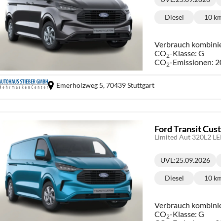
Lieferzeit:
Diesel
10 k
Kraftstoff:
Ki
Verbrauch kombini
CO
-Klasse:
G
2
CO
-Emissionen:
2
2
Emerholzweg 5,
70439 Stuttgart
Ford Transit Cu
Limited Aut 320L2 L
UVL
:
25.09.2026
Lieferzeit:
Diesel
10 k
Kraftstoff:
Ki
Verbrauch kombini
CO
-Klasse:
G
2