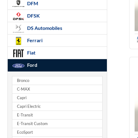
DFM
DFSK
DS Automobiles
Ferrari
Fiat
Ford
Bronco
C-MAX
Capri
Capri Electric
E-Transit
E-Transit Custom
EcoSport