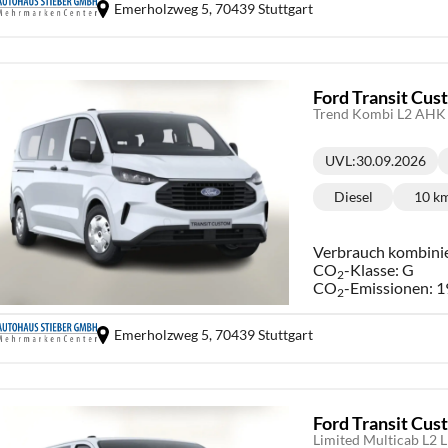
Emerholzweg 5,
70439 Stuttgart
Ford Transit Cu
Trend Kombi L2 AHK 
UVL
:
30.09.2026
Lieferzeit:
Diesel
10 k
Kraftstoff:
Ki
Verbrauch kombini
CO
-Klasse:
G
2
CO
-Emissionen:
1
2
Emerholzweg 5,
70439 Stuttgart
Ford Transit Cu
Limited Multicab L2 