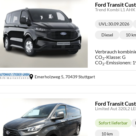
Ford Transit Cu
Trend Kombi L1 AHK 
UVL
:
30.09.2026
Lieferzeit:
Diesel
10 k
Kraftstoff:
Ki
Verbrauch kombini
CO
-Klasse:
G
2
CO
-Emissionen:
1
2
Emerholzweg 5,
70439 Stuttgart
Ford Transit Cu
Limited Aut 320L2 L
Sofort lieferbar
Lieferzeit:
10 km