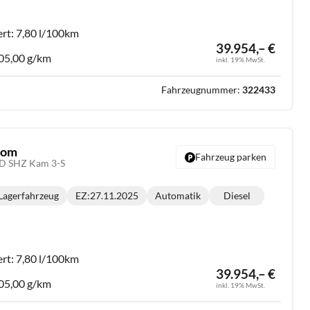
:
ert:
7,80 l/100km
39.954,– €
05,00 g/km
inkl. 19% MwSt.
Fahrzeugnummer:
322433
stom
Fahrzeug parken
ED SHZ Kam 3-S
Lagerfahrzeug
EZ:
27.11.2025
Automatik
Diesel
Getriebe:
Kraftstoff:
:
ert:
7,80 l/100km
39.954,– €
05,00 g/km
inkl. 19% MwSt.