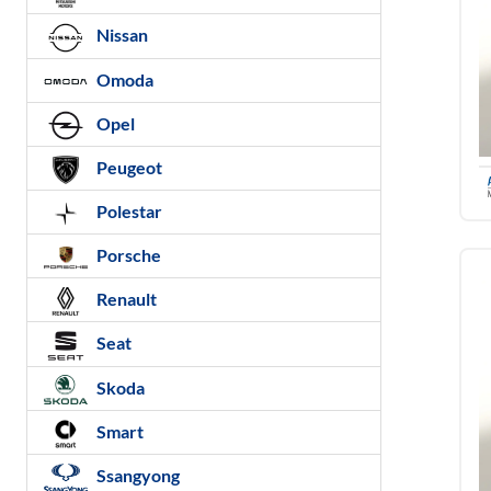
Nissan
Omoda
Opel
Peugeot
Polestar
Porsche
Renault
Seat
Skoda
Smart
Ssangyong