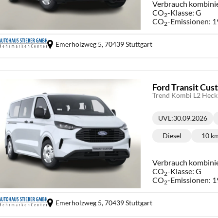
Verbrauch kombini
CO
-Klasse:
G
2
CO
-Emissionen:
1
2
Emerholzweg 5,
70439 Stuttgart
Ford Transit Cu
Trend Kombi L2 Heckk
UVL
:
30.09.2026
Lieferzeit:
Diesel
10 k
Kraftstoff:
Ki
Verbrauch kombini
CO
-Klasse:
G
2
CO
-Emissionen:
1
2
Emerholzweg 5,
70439 Stuttgart