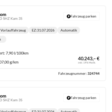
stom
Fahrzeug parken
ED SHZ Kam 3S
Vorlauffahrzeug
EZ:
31.07.2026
Automatik
Getriebe:
m
lometerstand:
ert:
7,90 l/100km
40.243,– €
07,00 g/km
inkl. 19% MwSt.
Fahrzeugnummer:
324744
stom
Fahrzeug parken
ED SHZ Kam 3S
Vorlauffahrzeug
EZ:
31.07.2026
Automatik