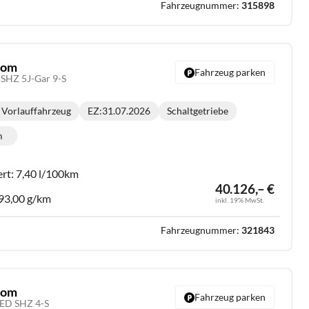
Fahrzeugnummer:
315898
stom
Fahrzeug parken
SHZ 5J-Gar 9-S
Vorlauffahrzeug
EZ:
31.07.2026
Schaltgetriebe
Getriebe:
m
lometerstand:
ert:
7,40 l/100km
40.126,– €
93,00 g/km
inkl. 19% MwSt.
Fahrzeugnummer:
321843
stom
Fahrzeug parken
LED SHZ 4-S