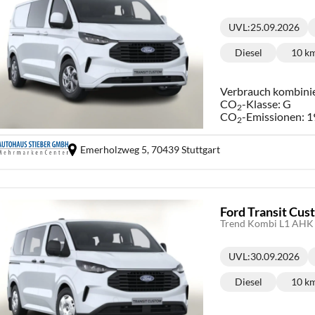
UVL
:
25.09.2026
Lieferzeit:
Diesel
10 k
Kraftstoff:
Ki
Verbrauch kombini
CO
-Klasse:
G
2
CO
-Emissionen:
1
2
Emerholzweg 5,
70439 Stuttgart
Ford Transit Cu
Trend Kombi L1 AHK 
UVL
:
30.09.2026
Lieferzeit:
Diesel
10 k
Kraftstoff:
Ki