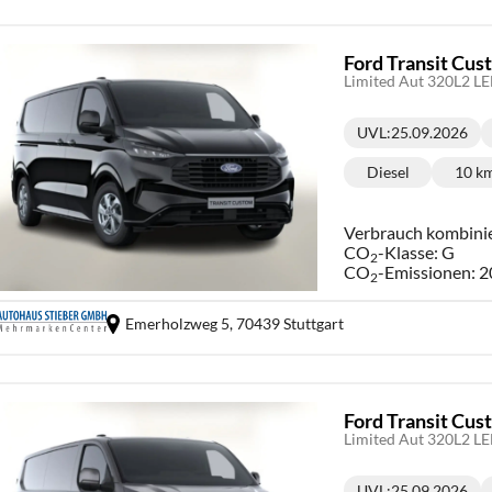
Ford Transit Cu
Limited Aut 320L2 L
UVL
:
25.09.2026
Lieferzeit:
Diesel
10 k
Kraftstoff:
Ki
Verbrauch kombini
CO
-Klasse:
G
2
CO
-Emissionen:
2
2
Emerholzweg 5,
70439 Stuttgart
Ford Transit Cu
Limited Aut 320L2 L
UVL
:
25.09.2026