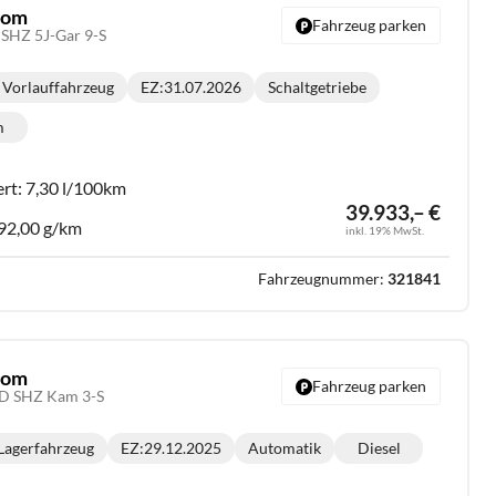
stom
Fahrzeug parken
SHZ 5J-Gar 9-S
Vorlauffahrzeug
EZ:
31.07.2026
Schaltgetriebe
Getriebe:
m
lometerstand:
ert:
7,30 l/100km
39.933,– €
92,00 g/km
inkl. 19% MwSt.
Fahrzeugnummer:
321841
stom
Fahrzeug parken
ED SHZ Kam 3-S
Lagerfahrzeug
EZ:
29.12.2025
Automatik
Diesel
Getriebe:
Kraftstoff: