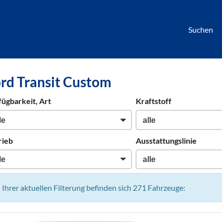
Suchen
börse
rd Transit Custom
htwagen,
hrzeuge,
fügbarkeit, Art
Kraftstoff
en
rieb
Ausstattungslinie
n Ihrer aktuellen Filterung befinden sich
271
Fahrzeuge: