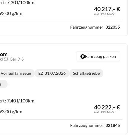
ert:
7,30 l/100km
40.217,– €
92,00 g/km
inkl. 19% MwSt.
Fahrzeugnummer:
322055
stom
Fahrzeug parken
l 5J-Gar 9-S
Vorlauffahrzeug
EZ:
31.07.2026
Schaltgetriebe
Getriebe:
m
lometerstand:
ert:
7,40 l/100km
40.222,– €
93,00 g/km
inkl. 19% MwSt.
Fahrzeugnummer:
321845