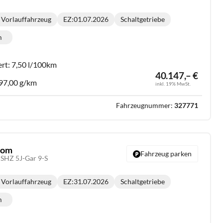
Vorlauffahrzeug
EZ:
01.07.2026
Schaltgetriebe
Getriebe:
m
lometerstand:
ert:
7,50 l/100km
40.147,– €
97,00 g/km
inkl. 19% MwSt.
Fahrzeugnummer:
327771
stom
Fahrzeug parken
SHZ 5J-Gar 9-S
Vorlauffahrzeug
EZ:
31.07.2026
Schaltgetriebe
Getriebe:
m
lometerstand: