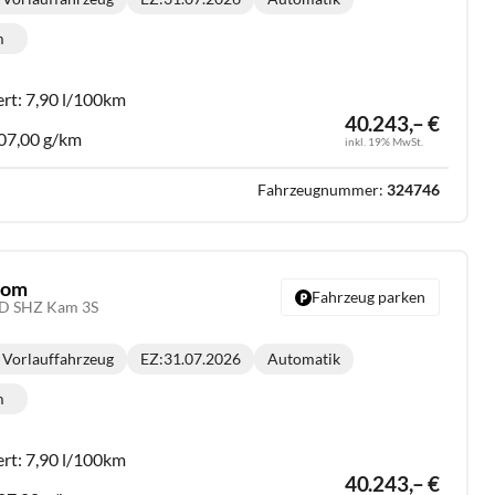
Getriebe:
m
lometerstand:
ert:
7,90 l/100km
40.243,– €
07,00 g/km
inkl. 19% MwSt.
Fahrzeugnummer:
324746
stom
Fahrzeug parken
ED SHZ Kam 3S
Vorlauffahrzeug
EZ:
31.07.2026
Automatik
Getriebe:
m
lometerstand:
ert:
7,90 l/100km
40.243,– €