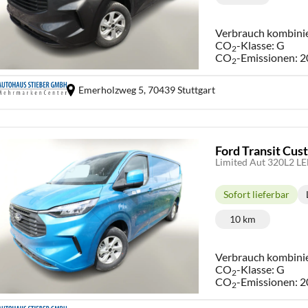
Kilometerstand
Verbrauch kombini
CO
-Klasse:
G
2
CO
-Emissionen:
2
2
Emerholzweg 5,
70439 Stuttgart
Ford Transit Cu
Limited Aut 320L2 L
Sofort lieferbar
Lieferzeit:
10 km
Kilometerstand
Verbrauch kombini
CO
-Klasse:
G
2
CO
-Emissionen:
2
2