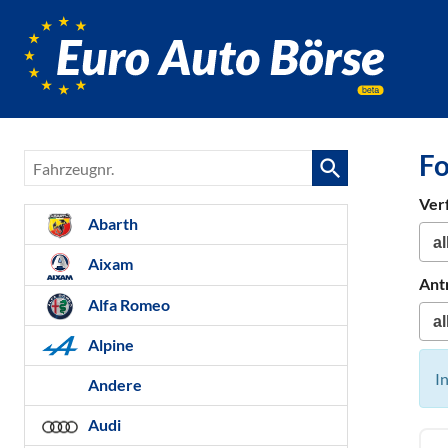
Euro-
Auto-
Börse,
Fahrzeug
für
Fo
Fahrzeugnr.
Gebrauc
Bestellfa
Ver
Neuwag
Abarth
Aixam
Ant
Alfa Romeo
Alpine
I
Andere
Audi