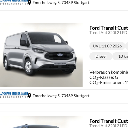
Emerholzweg 5,
70439 Stuttgart
Ford Transit Cu
Trend Aut 320L2 LE
UVL
:
11.09.2026
Lieferzeit:
Diesel
10 k
Kraftstoff:
Ki
Verbrauch kombini
CO
-Klasse:
G
2
CO
-Emissionen:
1
2
Emerholzweg 5,
70439 Stuttgart
Ford Transit Cu
Trend Aut 320L2 LE