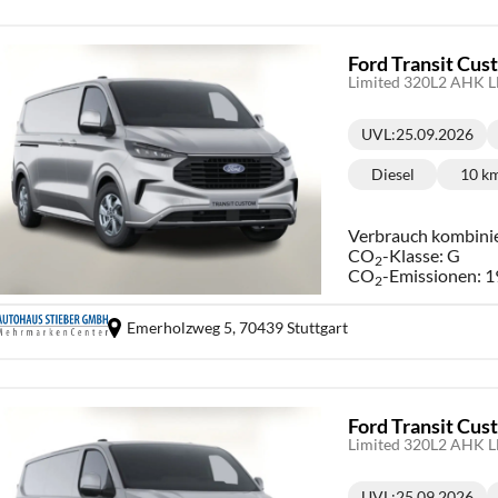
Ford Transit Cu
Limited 320L2 AHK L
UVL
:
25.09.2026
Lieferzeit:
Diesel
10 k
Kraftstoff:
Ki
Verbrauch kombini
CO
-Klasse:
G
2
CO
-Emissionen:
1
2
Emerholzweg 5,
70439 Stuttgart
Ford Transit Cu
Limited 320L2 AHK L
UVL
:
25.09.2026