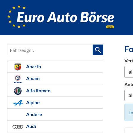
Euro-
Auto-
Börse,
Fahrzeug
für
Fo
Fahrzeugnr.
Gebrauc
Bestellfa
Ver
Neuwag
Abarth
Aixam
Ant
Alfa Romeo
Alpine
I
Andere
Audi