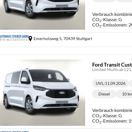
Kraftstoff:
Ki
Verbrauch kombini
CO
-Klasse:
G
2
CO
-Emissionen:
2
2
Emerholzweg 5,
70439 Stuttgart
Ford Transit Cu
Limited Multicab L2 
UVL
:
11.09.2026
Lieferzeit:
Diesel
10 k
Kraftstoff:
Ki
Verbrauch kombini
CO
-Klasse:
G
2
CO
-Emissionen:
1
2