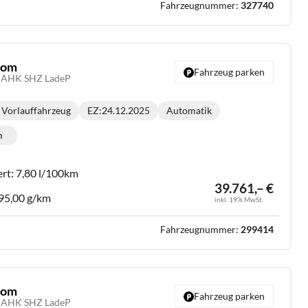
Fahrzeugnummer:
327740
stom
Fahrzeug parken
D AHK SHZ LadeP
Vorlauffahrzeug
EZ:
24.12.2025
Automatik
Getriebe:
m
lometerstand:
ert:
7,80 l/100km
39.761,– €
95,00 g/km
inkl. 19% MwSt.
Fahrzeugnummer:
299414
stom
Fahrzeug parken
D AHK SHZ LadeP