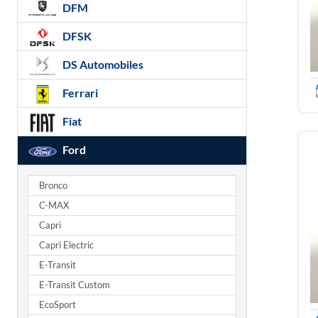
DFM
DFSK
DS Automobiles
Ferrari
Fiat
Ford
Bronco
C-MAX
Capri
Capri Electric
E-Transit
E-Transit Custom
EcoSport