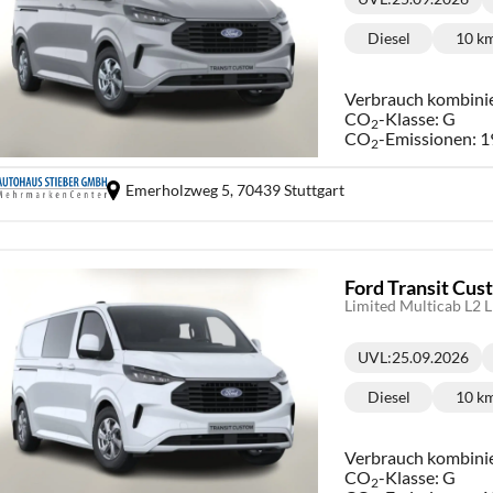
Lieferzeit:
Diesel
10 k
Kraftstoff:
Ki
Verbrauch kombini
CO
-Klasse:
G
2
CO
-Emissionen:
1
2
Emerholzweg 5,
70439 Stuttgart
Ford Transit Cu
Limited Multicab L2 
UVL
:
25.09.2026
Lieferzeit:
Diesel
10 k
Kraftstoff:
Ki
Verbrauch kombini
CO
-Klasse:
G
2