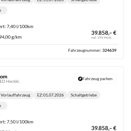
Getriebe:
m
lometerstand:
ert:
7,40 l/100km
39.858,– €
94,00 g/km
inkl. 19% MwSt.
Fahrzeugnummer:
324639
stom
Fahrzeug parken
LED Heckkl.
Vorlauffahrzeug
EZ:
01.07.2026
Schaltgetriebe
Getriebe:
m
lometerstand:
ert:
7,50 l/100km
39.858,– €