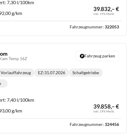
ert:
7,30 l/100km
39.832,– €
92,00 g/km
inkl. 19% MwSt.
Fahrzeugnummer:
322053
stom
Fahrzeug parken
 Kam Temp 16Z
Vorlauffahrzeug
EZ:
31.07.2026
Schaltgetriebe
Getriebe:
m
lometerstand:
ert:
7,40 l/100km
39.858,– €
93,00 g/km
inkl. 19% MwSt.
Fahrzeugnummer:
324456