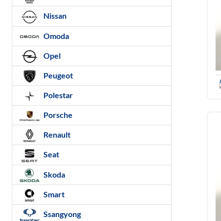
Nissan
Omoda
Opel
Peugeot
Polestar
Porsche
Renault
Seat
Skoda
Smart
Ssangyong