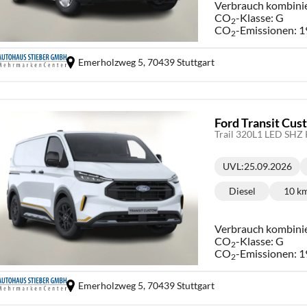
Verbrauch kombini
CO
-Klasse:
G
2
CO
-Emissionen:
1
2
Emerholzweg 5,
70439 Stuttgart
Ford Transit Cu
Trail 320L1 LED SHZ
UVL
:
25.09.2026
Lieferzeit:
Diesel
10 k
Kraftstoff:
Ki
Verbrauch kombini
CO
-Klasse:
G
2
CO
-Emissionen:
1
2
Emerholzweg 5,
70439 Stuttgart