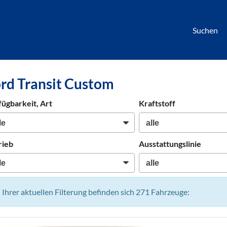
Suchen
börse
rd Transit Custom
htwagen,
hrzeuge,
fügbarkeit, Art
Kraftstoff
en
rieb
Ausstattungslinie
n Ihrer aktuellen Filterung befinden sich
271
Fahrzeuge: