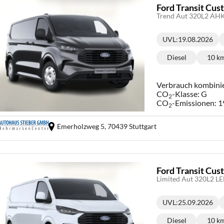
Ford Transit Cu
Trend Aut 320L2 AH
UVL
:
19.08.2026
Lieferzeit:
Diesel
10 k
Kraftstoff:
Ki
Verbrauch kombini
CO
-Klasse:
G
2
CO
-Emissionen:
1
2
Emerholzweg 5,
70439 Stuttgart
Ford Transit Cu
Limited Aut 320L2 L
UVL
:
25.09.2026
Lieferzeit:
Diesel
10 k