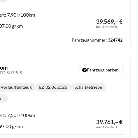
lometerstand:
ert:
7,90 l/100km
39.569,– €
07,00 g/km
inkl. 19% MwSt.
Fahrzeugnummer:
324742
stom
Fahrzeug parken
LED SHZ 5-S
Vorlauffahrzeug
EZ:
02.06.2026
Schaltgetriebe
Getriebe:
m
lometerstand:
ert:
7,50 l/100km
39.761,– €
97,00 g/km
inkl. 19% MwSt.