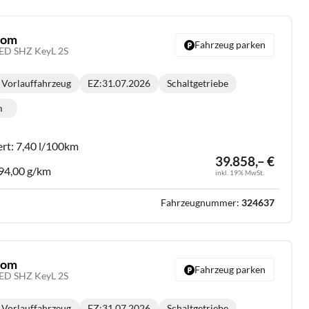
stom
Fahrzeug parken
ED SHZ KeyL 2S
Vorlauffahrzeug
EZ:
31.07.2026
Schaltgetriebe
Getriebe:
m
lometerstand:
ert:
7,40 l/100km
39.858,– €
94,00 g/km
inkl. 19% MwSt.
Fahrzeugnummer:
324637
stom
Fahrzeug parken
ED SHZ KeyL 2S
Vorlauffahrzeug
EZ:
31.07.2026
Schaltgetriebe