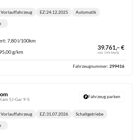
Vorlauffahrzeug
EZ:
24.12.2025
Automatik
Getriebe:
m
lometerstand:
ert:
7,80 l/100km
39.761,– €
95,00 g/km
inkl. 19% MwSt.
Fahrzeugnummer:
299416
stom
Fahrzeug parken
Kam 5J-Gar 9-S
Vorlauffahrzeug
EZ:
31.07.2026
Schaltgetriebe
Getriebe:
m
lometerstand: