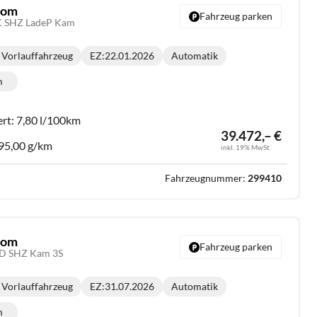
stom
Fahrzeug parken
K SHZ LadeP Kam
Vorlauffahrzeug
EZ:
22.01.2026
Automatik
Getriebe:
m
lometerstand:
ert:
7,80 l/100km
39.472,– €
95,00 g/km
inkl. 19% MwSt.
Fahrzeugnummer:
299410
stom
Fahrzeug parken
ED SHZ Kam 3S
Vorlauffahrzeug
EZ:
31.07.2026
Automatik
Getriebe:
m