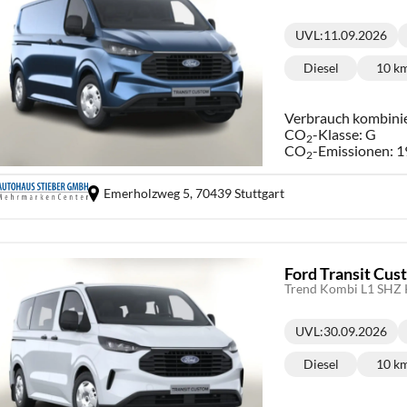
UVL
:
11.09.2026
Lieferzeit:
Diesel
10 k
Kraftstoff:
Ki
Verbrauch kombini
CO
-Klasse:
G
2
CO
-Emissionen:
1
2
Emerholzweg 5,
70439 Stuttgart
Ford Transit Cu
Trend Kombi L1 SHZ 
UVL
:
30.09.2026
Lieferzeit:
Diesel
10 k
Kraftstoff:
Ki