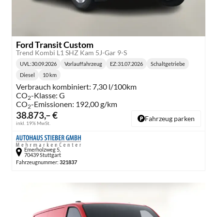
Ford Transit Custom
Trend Kombi L1 SHZ Kam 5J-Gar 9-S
UVL
:
30.09.2026
Vorlauffahrzeug
EZ:
31.07.2026
Schaltgetriebe
Lieferzeit:
Getriebe:
Diesel
10 km
Kraftstoff:
Kilometerstand:
Verbrauch kombiniert:
7,30 l/100km
CO
-Klasse:
G
2
CO
-Emissionen:
192,00 g/km
2
38.873,– €
Fahrzeug parken
inkl. 19% MwSt.
Emerholzweg 5,
70439 Stuttgart
Fahrzeugnummer:
321837