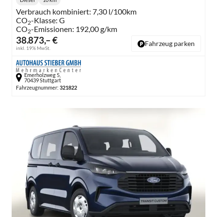
Kraftstoff:
Kilometerstand:
Verbrauch kombiniert:
7,30 l/100km
CO
-Klasse:
G
2
CO
-Emissionen:
192,00 g/km
2
38.873,– €
Fahrzeug parken
inkl. 19% MwSt.
Emerholzweg 5,
70439 Stuttgart
Fahrzeugnummer:
321822