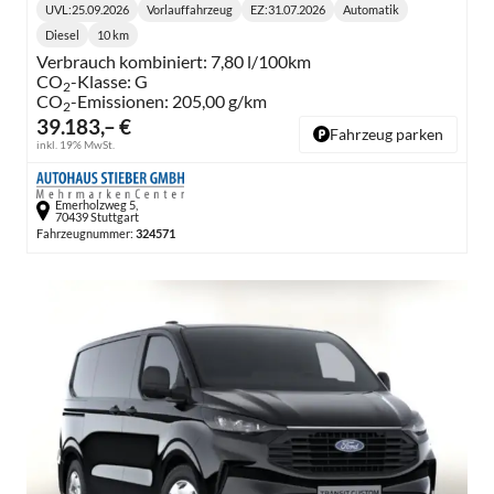
UVL
:
25.09.2026
Vorlauffahrzeug
EZ:
31.07.2026
Automatik
Lieferzeit:
Getriebe:
Diesel
10 km
Kraftstoff:
Kilometerstand:
Verbrauch kombiniert:
7,80 l/100km
CO
-Klasse:
G
2
CO
-Emissionen:
205,00 g/km
2
39.183,– €
Fahrzeug parken
inkl. 19% MwSt.
Emerholzweg 5,
70439 Stuttgart
Fahrzeugnummer:
324571