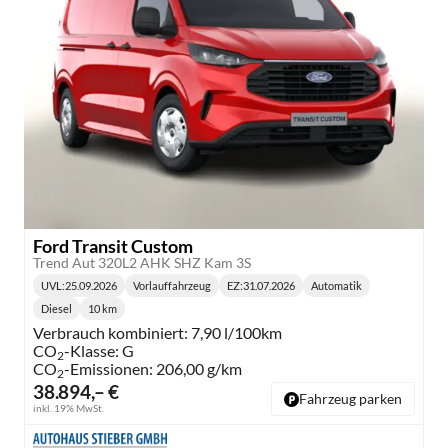
Ford Transit Custom
Trend Aut 320L2 AHK SHZ Kam 3S
UVL
:
25.09.2026
Vorlauffahrzeug
EZ:
31.07.2026
Automatik
Lieferzeit:
Getriebe:
Diesel
10 km
Kraftstoff:
Kilometerstand:
Verbrauch kombiniert:
7,90 l/100km
CO
-Klasse:
G
2
CO
-Emissionen:
206,00 g/km
2
38.894,– €
Fahrzeug parken
inkl. 19% MwSt.