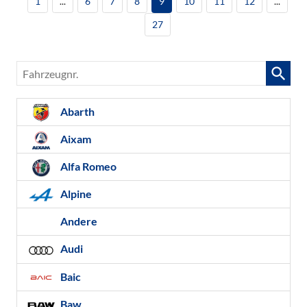
1
...
6
7
8
9
10
11
12
...
27
Fahrzeugnr.
Abarth
Aixam
Alfa Romeo
Alpine
Andere
Audi
Baic
Baw