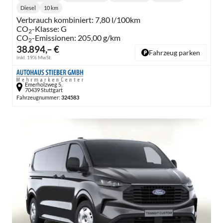
Lieferzeit:
Getriebe:
Diesel
10 km
Kraftstoff:
Kilometerstand:
Verbrauch kombiniert:
7,80 l/100km
CO
-Klasse:
G
2
CO
-Emissionen:
205,00 g/km
2
38.894,– €
Fahrzeug parken
inkl. 19% MwSt.
Emerholzweg 5,
70439 Stuttgart
Fahrzeugnummer:
324583