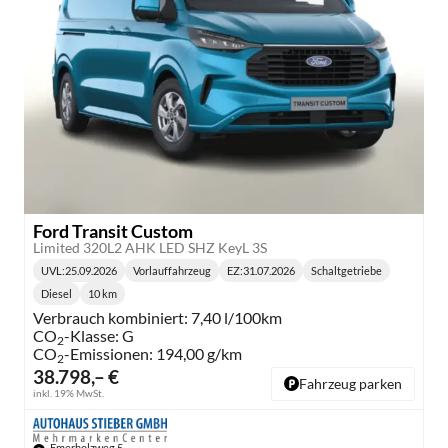
Ford Transit Custom
Limited 320L2 AHK LED SHZ KeyL 3S
UVL
:
25.09.2026
Vorlauffahrzeug
EZ:
31.07.2026
Schaltgetriebe
Lieferzeit:
Getriebe:
Diesel
10 km
Kraftstoff:
Kilometerstand:
Verbrauch kombiniert:
7,40 l/100km
CO
-Klasse:
G
2
CO
-Emissionen:
194,00 g/km
2
38.798,– €
Fahrzeug parken
inkl. 19% MwSt.
Emerholzweg 5,