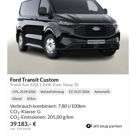
Ford Transit Custom
Trend Aut 320L1 AHK Kam Temp 3S
UVL
:
25.09.2026
Vorlauffahrzeug
EZ:
31.07.2026
Automatik
Lieferzeit:
Getriebe:
Diesel
10 km
Kraftstoff:
Kilometerstand:
Verbrauch kombiniert:
7,80 l/100km
CO
-Klasse:
G
2
CO
-Emissionen:
205,00 g/km
2
39.183,– €
Fahrzeug parken
inkl. 19% MwSt.