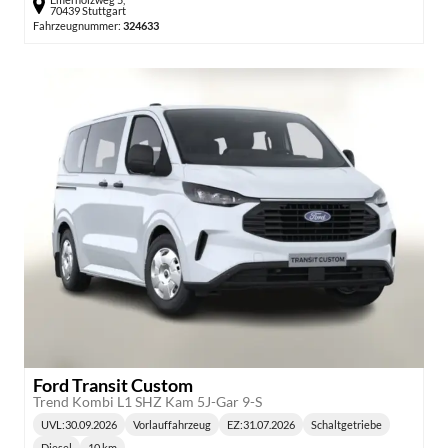
70439 Stuttgart
Fahrzeugnummer:
324633
Ford Transit Custom
Trend Kombi L1 SHZ Kam 5J-Gar 9-S
UVL
:
30.09.2026
Vorlauffahrzeug
EZ:
31.07.2026
Schaltgetriebe
Lieferzeit:
Getriebe:
Diesel
10 km