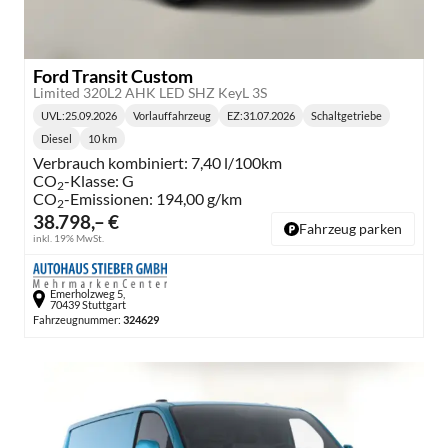
Ford Transit Custom
Limited 320L2 AHK LED SHZ KeyL 3S
UVL
:
25.09.2026
Vorlauffahrzeug
EZ:
31.07.2026
Schaltgetriebe
Lieferzeit:
Getriebe:
Diesel
10 km
Kraftstoff:
Kilometerstand:
Verbrauch kombiniert:
7,40 l/100km
CO
-Klasse:
G
2
CO
-Emissionen:
194,00 g/km
2
38.798,– €
Fahrzeug parken
inkl. 19% MwSt.
Emerholzweg 5,
70439 Stuttgart
Fahrzeugnummer:
324629