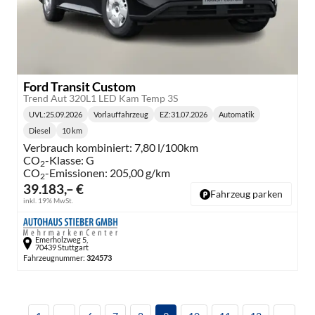
Ford Transit Custom
Trend Aut 320L1 LED Kam Temp 3S
UVL
:
25.09.2026
Vorlauffahrzeug
EZ:
31.07.2026
Automatik
Lieferzeit:
Getriebe:
Diesel
10 km
Kraftstoff:
Kilometerstand:
Verbrauch kombiniert:
7,80 l/100km
CO
-Klasse:
G
2
CO
-Emissionen:
205,00 g/km
2
39.183,– €
Fahrzeug parken
inkl. 19% MwSt.
Emerholzweg 5,
70439 Stuttgart
Fahrzeugnummer:
324573