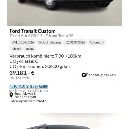
Ford Transit Custom
Trend Aut 320L2 SHZ Kam Temp 3S
UVL
:
25.09.2026
Vorlauffahrzeug
EZ:
31.07.2026
Automatik
Lieferzeit:
Getriebe:
Diesel
10 km
Kraftstoff:
Kilometerstand:
Verbrauch kombiniert:
7,90 l/100km
CO
-Klasse:
G
2
CO
-Emissionen:
206,00 g/km
2
39.183,– €
Fahrzeug parken
inkl. 19% MwSt.
Emerholzweg 5,
70439 Stuttgart
Fahrzeugnummer:
324547