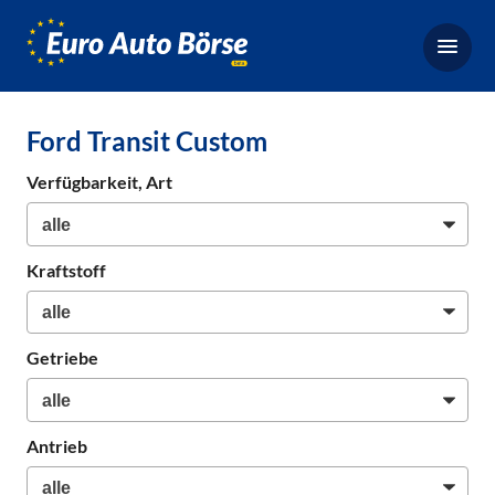
Euro-
Auto-
Börse,
Fahrzeugbörse
Ford Transit Custom
für
Gebrauchtwagen,
Verfügbarkeit, Art
Bestellfahrzeuge,
Neuwagen
Kraftstoff
Getriebe
Antrieb