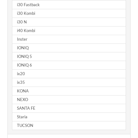
i30 Fastback
i30 Kombi
i30 N
i40 Kombi
Inster
IONIQ
IONIQ 5
IONIQ 6
ix20
ix35
KONA
NEXO
SANTA FE
Staria
TUCSON