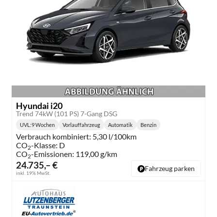
Hyundai i20
Trend 74kW (101 PS) 7-Gang DSG
UVL
:
9 Wochen
Vorlauffahrzeug
Automatik
Benzin
Lieferzeit:
Getriebe:
Kraftstoff:
Verbrauch kombiniert:
5,30 l/100km
CO
-Klasse:
D
2
CO
-Emissionen:
119,00 g/km
2
24.735,– €
Fahrzeug parken
inkl. 19% MwSt.