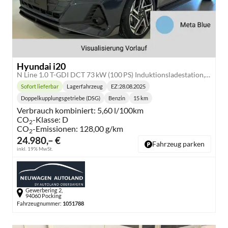
Hyundai i20
N Line 1.0 T-GDI DCT 73 kW (100 PS) Induktionsladestation, Toter-Winkel-Assis. Lenkradheizung, Sitzheizung, Klimaautomatik, Android Auto, Apple CarPlay, Navigationssystem, Virtual Cockpit, Einparkhilfe v + h, Rückfahrkamera, 17 Zoll Leichtmetallfelgen, uvm.
Sofort lieferbar
Lagerfahrzeug
EZ:
28.08.2025
Lieferzeit:
Doppelkupplungsgetriebe (DSG)
Benzin
15 km
Getriebe:
Kraftstoff:
Kilometerstand:
Verbrauch kombiniert:
5,60 l/100km
CO
-Klasse:
D
2
CO
-Emissionen:
128,00 g/km
2
24.980,– €
Fahrzeug parken
inkl. 19% MwSt.
Gewerbering 2,
94060 Pocking
Fahrzeugnummer:
1051788