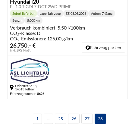
Hyundai i20
FL 1.0 T-GDI 7-DCT 2WD PRIME
Sofort lieferbar
Lagerfahrzeug
EZ:
08.05.2026
Autom. 7-Gang
Lieferzeit:
Getriebe:
Benzin
5.000 km
Kraftstoff:
Kilometerstand:
Verbrauch kombiniert:
5,50 l/100km
CO
-Klasse:
D
2
CO
-Emissionen:
125,00 g/km
2
26.750,– €
Fahrzeug parken
inkl. 19% MwSt.
Oderstraße 18,
14513 Teltow
Fahrzeugnummer:
8626
1
...
25
26
27
28