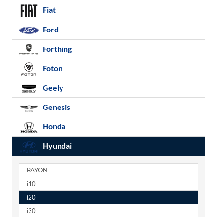
Fiat
Ford
Forthing
Foton
Geely
Genesis
Honda
Hyundai
BAYON
i10
i20
i30