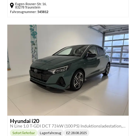
Eugen-Rosner-Str. 16,
83278 Traunstein
Fahrzeugnummer:
545812
Hyundai i20
N Line 1.0 T-GDI DCT 73 kW (100 PS) Induktionsladestation, Toter-Winkel-Assis. Lenkradheizung, Sitzheizung, Klimaautomatik, Android Auto, Apple CarPlay, Navigationssystem, Virtual Cockpit, Einparkhilfe v + h, Rückfahrkamera, 17 Zoll Leichtmetallfelgen, uvm.
Sofort lieferbar
Lagerfahrzeug
EZ:
28.08.2025
Lieferzeit: