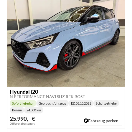
Hyundai i20
N PERFORMANCE NAVI SHZ RFK BOSE
Sofort lieferbar
Gebrauchtfahrzeug
EZ:
05.10.2021
Schaltgetriebe
Lieferzeit:
Getriebe:
Benzin
24.000 km
Kraftstoff:
Kilometerstand:
25.990,– €
Fahrzeug parken
Differenzbesteuert