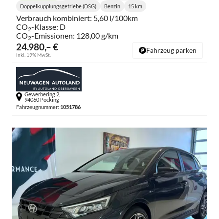
Doppelkupplungsgetriebe (DSG)
Benzin
15 km
Getriebe:
Kraftstoff:
Kilometerstand:
Verbrauch kombiniert:
5,60 l/100km
CO
-Klasse:
D
2
CO
-Emissionen:
128,00 g/km
2
24.980,– €
Fahrzeug parken
inkl. 19% MwSt.
Gewerbering 2,
94060 Pocking
Fahrzeugnummer:
1051786