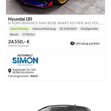
Hyundai i20
N PERFORMANCE NAVI BOSE SMART KEY RFK SHZ PDC BSD
Sofort lieferbar
Gebrauchtfahrzeug
EZ:
29.09.2023
Schaltgetriebe
Lieferzeit:
Getriebe:
Benzin
57.941 km
Kraftstoff:
Kilometerstand:
24.550,– €
Fahrzeug parken
Differenzbesteuert
Augsburger Str. 164,
86368 Gersthofen
Fahrzeugnummer:
84631