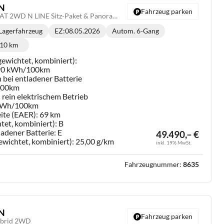
N
Fahrzeug parken
FL PHEV 1.6 T-GDi 6-AT 2WD N LINE Sitz-Paket & Panoramadach
Lagerfahrzeug
EZ:
08.05.2026
Autom. 6-Gang
Getriebe:
10 km
Kilometerstand:
ewichtet, kombiniert):
,90 kWh/100km
 bei entladener Batterie
/100km
rein elektrischem Betrieb
kWh/100km
ite (EAER):
69 km
tet, kombiniert):
B
ladener Batterie:
E
49.490,– €
ewichtet, kombiniert):
25,00 g/km
inkl. 19% MwSt.
Fahrzeugnummer:
8635
N
Fahrzeug parken
Hybrid 2WD