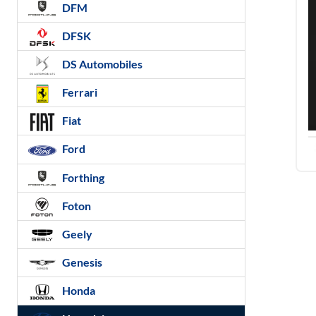
DFM
DFSK
DS Automobiles
Ferrari
Fiat
Ford
Forthing
Foton
Geely
Genesis
Honda