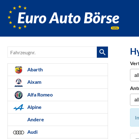
Euro-
Auto-
Börse,
Fahrzeug
für
H
Fahrzeugnr.
Gebrauc
Bestellfa
Ver
Neuwag
Abarth
Aixam
Ant
Alfa Romeo
Alpine
I
Andere
Audi