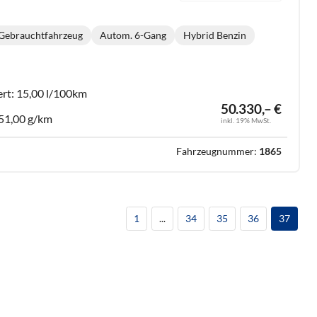
Gebrauchtfahrzeug
Autom. 6-Gang
Hybrid Benzin
Getriebe:
Kraftstoff:
ert:
15,00 l/100km
50.330,– €
51,00 g/km
inkl. 19% MwSt.
Fahrzeugnummer:
1865
1
...
34
35
36
37