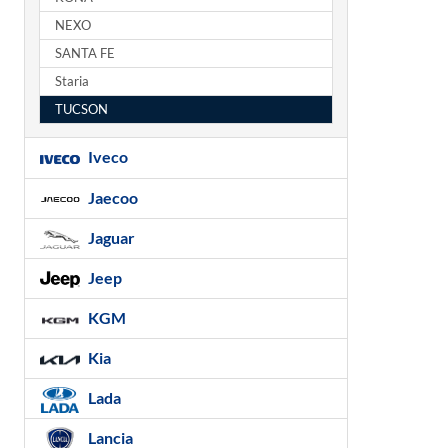
NEXO
SANTA FE
Staria
TUCSON
Iveco
Jaecoo
Jaguar
Jeep
KGM
Kia
Lada
Lancia