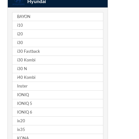
Hyundai
BAYON
i10
i20
i30
i30 Fastback
i30 Kombi
i30 N
i40 Kombi
Inster
IONIQ
IONIQ 5
IONIQ 6
ix20
ix35
KONA