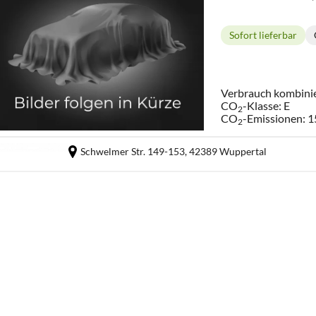
Sofort lieferbar
Lieferzeit:
Verbrauch kombini
CO
-Klasse:
E
2
CO
-Emissionen:
1
2
Schwelmer Str. 149-153,
42389 Wuppertal