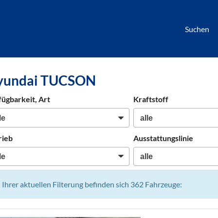
Suchen
börse
yundai TUCSON
htwagen,
hrzeuge,
fügbarkeit, Art
Kraftstoff
en
rieb
Ausstattungslinie
n Ihrer aktuellen Filterung befinden sich
362
Fahrzeuge: