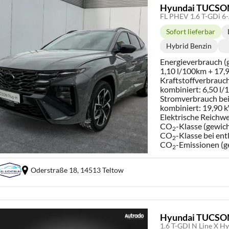
Hyundai TUCSO
Sofort lieferbar
Lieferzeit:
Hybrid Benzin
Kraftstoff:
Energieverbrauch (g
1,10 l/100km + 17
Kraftstoffverbrauch
kombiniert:
6,50 l
Stromverbrauch bei 
kombiniert:
19,90 
Elektrische Reichwe
CO
-Klasse (gewich
2
CO
-Klasse bei ent
2
CO
-Emissionen (g
2
Oderstraße 18,
14513 Teltow
Hyundai TUCSO
1.6 T-GDI N Line X 