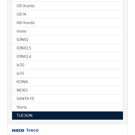
i30 Kombi
i30 N
i40 Kombi
Inster
IONIQ
IONIQ 5
IONIQ 6
ix20
ix35
KONA
NEXO
SANTA FE
Staria
TUCSON
Iveco