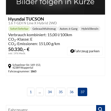
Hyundai TUCSON
1.6 T-GDI N Line X Hybrid 2WD
Sofort lieferbar
Gebrauchtfahrzeug
Autom. 6-Gang
Hybrid Benzin
Lieferzeit:
Getriebe:
Kraftstoff:
Verbrauch kombiniert:
15,00 l/100km
CO
-Klasse:
E
2
CO
-Emissionen:
151,00 g/km
2
50.330,– €
Fahrzeug parken
inkl. 19% MwSt.
Schwelmer Str. 149-153,
42389 Wuppertal
Fahrzeugnummer:
1865
1
...
34
35
36
37
Fahrzeugnr.