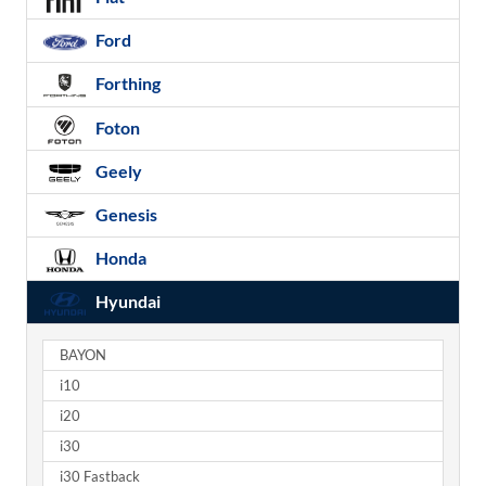
Ford
Forthing
Foton
Geely
Genesis
Honda
Hyundai
BAYON
i10
i20
i30
i30 Fastback