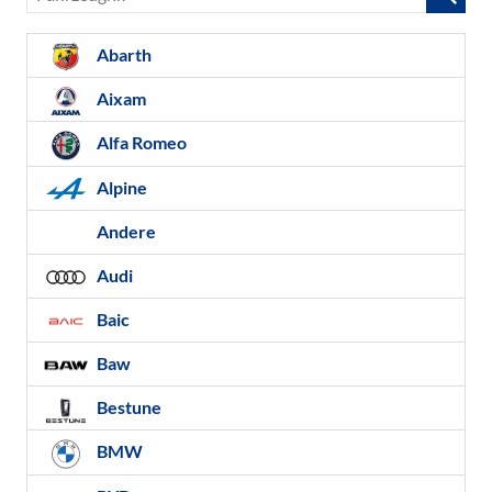
Abarth
Aixam
Alfa Romeo
Alpine
Andere
Audi
Baic
Baw
Bestune
BMW