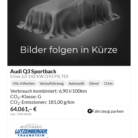
Audi Q3 Sportback
S line 2,0 142 KW (193 PS) TDI
UVL
:
6 Wochen
Vorlauffahrzeug
Automatik
Diesel
11 km
Lieferzeit:
Getriebe:
Kraftstoff:
Kilometerstand:
Verbrauch kombiniert:
6,90 l/100km
CO
-Klasse:
G
2
CO
-Emissionen:
181,00 g/km
2
64.061,– €
Fahrzeug parken
inkl. 19% MwSt.