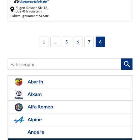
Eugen-Rosner-Str. 16,
83278 Traunstein
Fahrzeugnummer:
547381
1
...
5
6
7
8
Fahrzeugnr.
Abarth
Aixam
Alfa Romeo
Alpine
Andere