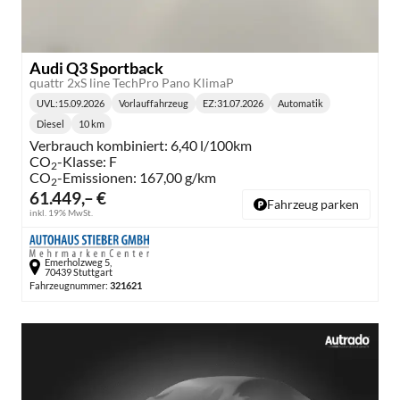
Audi Q3 Sportback
quattr 2xS line TechPro Pano KlimaP
UVL
:
15.09.2026
Vorlauffahrzeug
EZ:
31.07.2026
Automatik
Lieferzeit:
Getriebe:
Diesel
10 km
Kraftstoff:
Kilometerstand:
Verbrauch kombiniert:
6,40 l/100km
CO
-Klasse:
F
2
CO
-Emissionen:
167,00 g/km
2
61.449,– €
Fahrzeug parken
inkl. 19% MwSt.
Emerholzweg 5,
70439 Stuttgart
Fahrzeugnummer:
321621