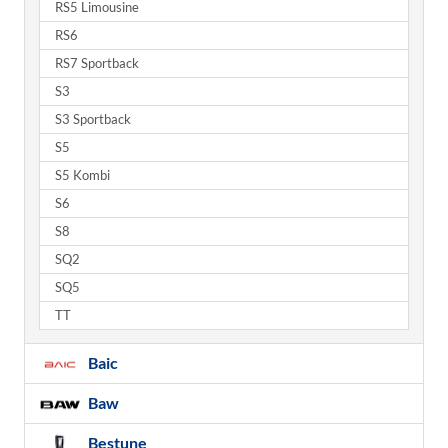
RS5 Limousine
RS6
RS7 Sportback
S3
S3 Sportback
S5
S5 Kombi
S6
S8
SQ2
SQ5
TT
Baic
Baw
Bestune