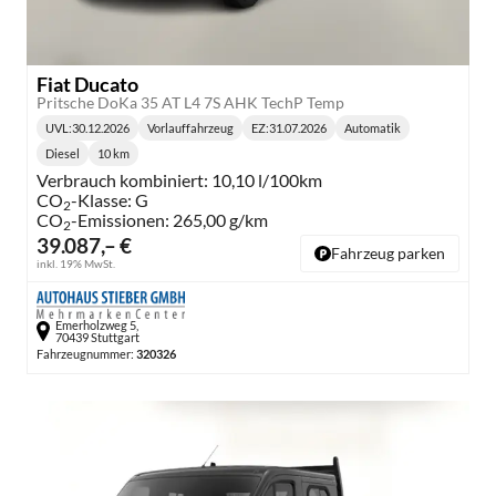
Fiat Ducato
Pritsche DoKa 35 AT L4 7S AHK TechP Temp
UVL
:
30.12.2026
Vorlauffahrzeug
EZ:
31.07.2026
Automatik
Lieferzeit:
Getriebe:
Diesel
10 km
Kraftstoff:
Kilometerstand:
Verbrauch kombiniert:
10,10 l/100km
CO
-Klasse:
G
2
CO
-Emissionen:
265,00 g/km
2
39.087,– €
Fahrzeug parken
inkl. 19% MwSt.
Emerholzweg 5,
70439 Stuttgart
Fahrzeugnummer:
320326