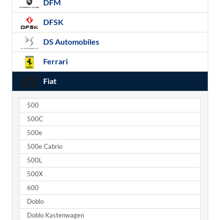
DFM
DFSK
DS Automobiles
Ferrari
Fiat
500
500C
500e
500e Cabrio
500L
500X
600
Doblo
Doblo Kastenwagen