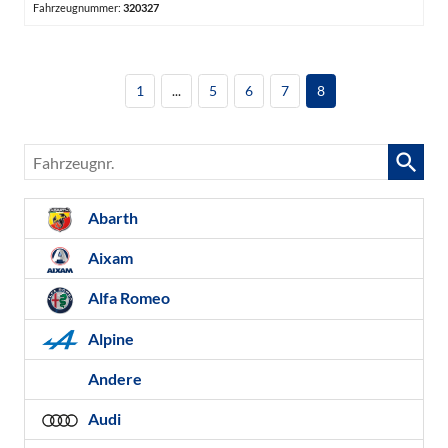
Fahrzeugnummer:
320327
1
...
5
6
7
8
Fahrzeugnr.
Abarth
Aixam
Alfa Romeo
Alpine
Andere
Audi