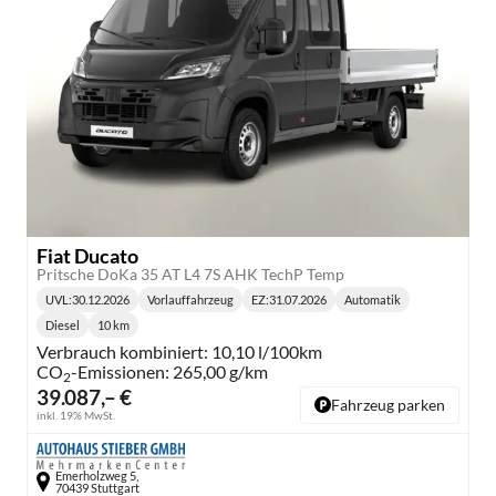
Fiat Ducato
Pritsche DoKa 35 AT L4 7S AHK TechP Temp
UVL
:
30.12.2026
Vorlauffahrzeug
EZ:
31.07.2026
Automatik
Lieferzeit:
Getriebe:
Diesel
10 km
Kraftstoff:
Kilometerstand:
Verbrauch kombiniert:
10,10 l/100km
CO
-Emissionen:
265,00 g/km
2
39.087,– €
Fahrzeug parken
inkl. 19% MwSt.
Emerholzweg 5,
70439 Stuttgart